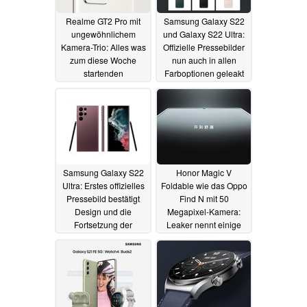
Realme GT2 Pro mit
Samsung Galaxy S22
ungewöhnlichem
und Galaxy S22 Ultra:
Kamera-Trio: Alles was
Offizielle Pressebilder
zum diese Woche
nun auch in allen
startenden
Farboptionen geleakt
Snapdragon 8 Gen 1
31.12.2021
Flaggschiff bekannt ist
01.01.2022
Samsung Galaxy S22
Honor Magic V
Ultra: Erstes offizielles
Foldable wie das Oppo
Pressebild bestätigt
Find N mit 50
Design und die
Megapixel-Kamera:
Fortsetzung der
Leaker nennt einige
Galaxy-Note-Tradition
Specs
30.12.2021
30.12.2021