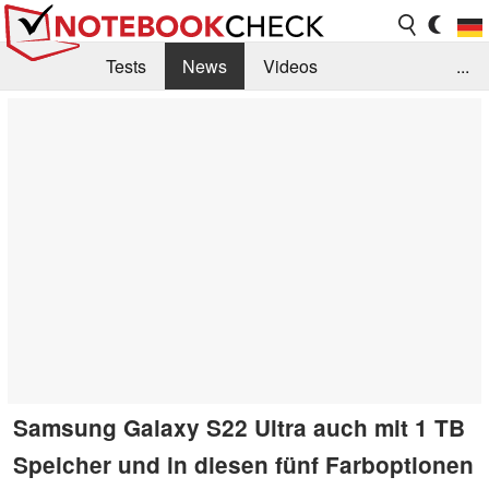
Tests
News
Videos
...
Benchmarks & Tech
Externe Tests
Kaufberatung
Deals
Suche
Jobs
Forum
Samsung Galaxy S22 Ultra auch mit 1 TB
Speicher und in diesen fünf Farboptionen