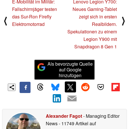
E-Mobilität im Militär:
Lenovo Legion Y700:
Fallschirmjäger testen
Neues Gaming-Tablet
das Sur-Ron Firefly
zeigt sich in ersten
⟨
⟩
Elektromotorrad
Realbildern.
Spekulationen zu einem
Legion Y900 mit
Snapdragon 8 Gen 1
Als bevorzugte Quelle
auf Google
hinzufügen
Alexander Fagot
- Managing Editor
News
- 11749 Artikel auf