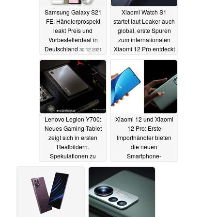
Samsung Galaxy S21
Xiaomi Watch S1
FE: Händlerprospekt
startet laut Leaker auch
leakt Preis und
global, erste Spuren
Vorbestellerdeal in
zum internationalen
Deutschland
Xiaomi 12 Pro entdeckt
30.12.2021
30.12.2021
Lenovo Legion Y700:
Xiaomi 12 und Xiaomi
Neues Gaming-Tablet
12 Pro: Erste
zeigt sich in ersten
Importhändler bieten
Realbildern.
die neuen
Spekulationen zu
Smartphone-
einem Legion Y900 mit
Flaggschiffe bereits an
Snapdragon 8 Gen 1
29.12.2021
30.12.2021