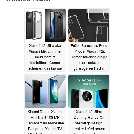
Xiaomi 12 Ultra aka
Frühe Spuren zu Poco
Xiaomi Mix 5: Immer
F4 oder Xiaomi 12i:
mehr bereits
Derzeit tauchen einige
bestellbare Cases
neue Leaks zur
scheinen das krasse
günstigeren Redmi
Design zu bestätigen
K50 Flaggschiff-Serie
auf
09.01.2022
08.01.2022
Xiaomi Deals: Xiaomi
Xiaomi 12 Ultra:
Mi 11i mit 108 MP
Dummy-Hands-On
Kamera zum absoluten
bekräftigt Design,
Bestpreis, Xiaomi TV
Leaker liefert neuen