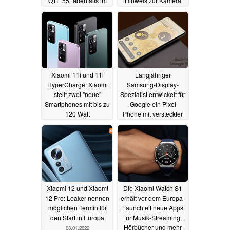
Q1E 55" ebenfalls im
Hinweis zur Kamera
Angebot
und Analyse deutet auf
07.01.2022
Launch als Mix 5
06.01.2022
Xiaomi 11i und 11i
Langjähriger
HyperCharge: Xiaomi
Samsung-Display-
stellt zwei "neue"
Spezialist entwickelt für
Smartphones mit bis zu
Google ein Pixel
120 Watt
Phone mit versteckter
Ladegeschwindigkeit
Dual-Front-Kamera
vor
06.01.2022
03.01.2022
Xiaomi 12 und Xiaomi
Die Xiaomi Watch S1
12 Pro: Leaker nennen
erhält vor dem Europa-
möglichen Termin für
Launch elf neue Apps
den Start in Europa
für Musik-Streaming,
Hörbücher und mehr
03.01.2022