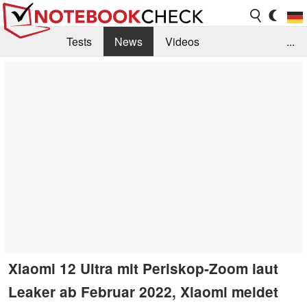
Tests
News
Videos
...
Benchmarks & Tech
Externe Tests
Kaufberatung
Deals
Suche
Jobs
Forum
Xiaomi 12 Ultra mit Periskop-Zoom laut
Leaker ab Februar 2022, Xiaomi meldet