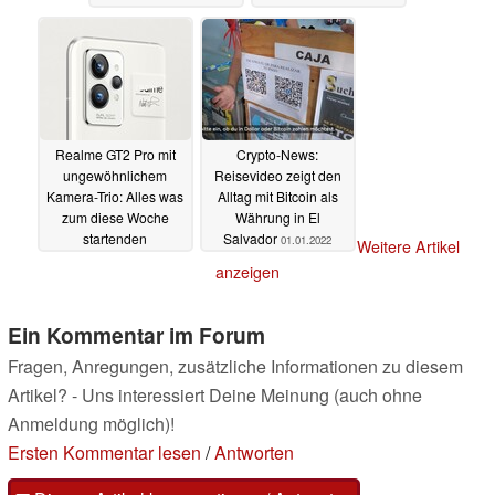
03.01.2022
Realme GT2 Pro mit
Crypto-News:
ungewöhnlichem
Reisevideo zeigt den
Kamera-Trio: Alles was
Alltag mit Bitcoin als
zum diese Woche
Währung in El
startenden
Salvador
01.01.2022
Weitere Artikel
Snapdragon 8 Gen 1
anzeigen
Flaggschiff bekannt ist
01.01.2022
Ein Kommentar im Forum
Fragen, Anregungen, zusätzliche Informationen zu diesem
Artikel? - Uns interessiert Deine Meinung (auch ohne
Anmeldung möglich)!
Ersten Kommentar lesen
/
Antworten