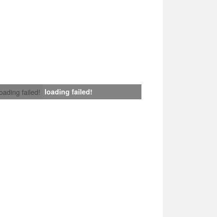
loading failed!
loading failed!