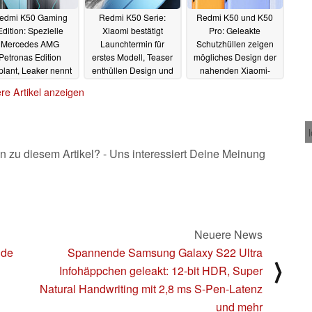
edmi K50 Gaming
Redmi K50 Serie:
Redmi K50 und K50
Edition: Spezielle
Xiaomi bestätigt
Pro: Geleakte
Mercedes AMG
Launchtermin für
Schutzhüllen zeigen
Petronas Edition
erstes Modell, Teaser
mögliches Design der
plant, Leaker nennt
enthüllen Design und
nahenden Xiaomi-
Spezifikationen
Spezifikationen
Smartphones
08.02.2022
re Artikel anzeigen
10.02.2022
09.02.2022
n zu diesem Artikel? - Uns interessiert Deine Meinung
Neuere News
nde
Spannende Samsung Galaxy S22 Ultra
⟩
Infohäppchen geleakt: 12-bit HDR, Super
Natural Handwriting mit 2,8 ms S-Pen-Latenz
und mehr