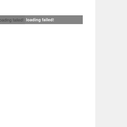
loading failed!
loading failed!