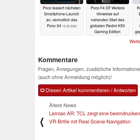
Poco teasert nächsten
Poco F4 GT: Weitere
R
Smartphone-Launch
Hinweise auf
an, vermutlich das
nahenden Start des
Poco X4
globalen Redmi K50
15.02.2022
Gaming Edition
ge
15.02.2022
Weite
Kommentare
Fragen, Anregungen, zusätzliche Informatione
(auch ohne Anmeldung möglich)!
Diesen Artikel kommentieren / Antworten
Ältere News
Leiniao AR: TCL zeigt eine beeindrucke
⟨
VR-Brille mit Real-Scene-Navigation