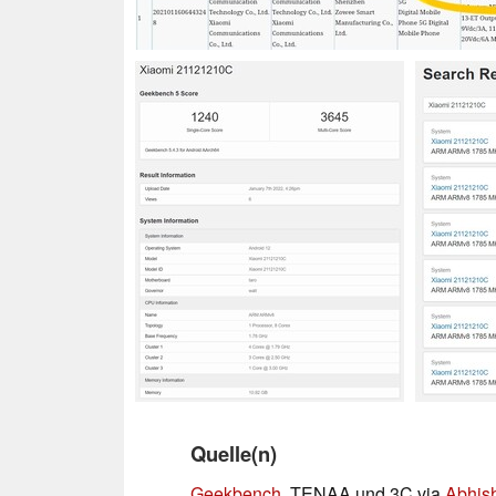
Quelle(n)
Geekbench
, TENAA und 3C via
Abhis