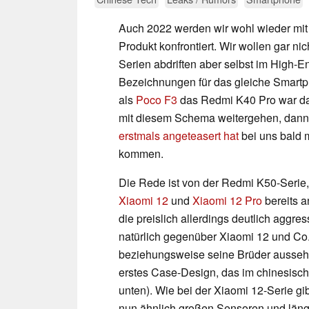
Auch 2022 werden wir wohl wieder mit 
Produkt konfrontiert. Wir wollen gar n
Serien abdriften aber selbst im High-E
Bezeichnungen für das gleiche Smartp
als
Poco F3
das Redmi K40 Pro war d
mit diesem Schema weitergehen, dann 
erstmals angeteasert hat
bei uns bald 
kommen.
Die Rede ist von der Redmi K50-Serie
Xiaomi 12
und
Xiaomi 12 Pro
bereits a
die preislich allerdings deutlich aggre
natürlich gegenüber Xiaomi 12 und Co
beziehungsweise seine Brüder aussehe
erstes Case-Design, das im chinesisc
unten). Wie bei der Xiaomi 12-Serie gib
nun ähnlich großen Sensoren und längl