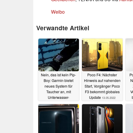
Weibo
Verwandte Artikel
Nein, das ist kein Pip-
Poco F4: Nächster
Po
Boy: Garmin bietet
Hinweis auf nahenden
N
neues System für
Start, Vorgänger Poco
Taucher an, mit
F3 bekommt globales
V
Unterwasser-
Update
13.05.2022
Kommunikation und
bas
Farbdisplay
19.11.2024