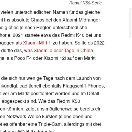
Redmi K50-Serie.
vielen unterschiedlichen Namen für das gleiche
icht ins absolute Chaos bei den Xiaomi-Midranger-
nd gibt es je nach Region unterschiedliche
hone. 2021 startete etwa das Redmi K40 bei uns
agegen als
Xiaomi Mi 11i
zu haben. Sollte es 2022
dürfte das,
was Xiaomi dieser Tage in China
mal als Poco F4 oder Xiaomi 12i auf den Markt
, die sich nur wenige Tage nach dem Launch von
nkündigt, traditionell ebenfalls Flaggschiff-Phones,
ssiver am Markt positioniert werden und im Detail
. abgespeckt sind. Wie das Redmi K50
n könnten, zeigt uns möglicherweise bereits ein
hen Netzwerk Weibo kursiert (siehe oben und
t es offenbar eine Triple-Cam, allerdings mit drei
ichem LED-Blitz darunter.