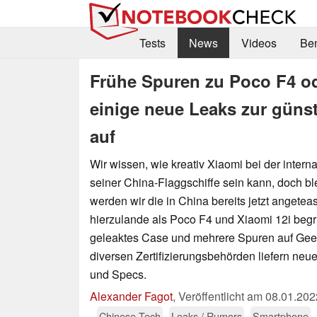
Tests
News
Videos
Be
Frühe Spuren zu Poco F4 od
einige neue Leaks zur güns
auf
Wir wissen, wie kreativ Xiaomi bei der inter
seiner China-Flaggschiffe sein kann, doch ble
werden wir die in China bereits jetzt angete
hierzulande als Poco F4 und Xiaomi 12i begr
geleaktes Case und mehrere Spuren auf Gee
diversen Zertifizierungsbehörden liefern neu
und Specs.
Alexander Fagot
,
Veröffentlicht am
08.01.202
Chinese Tech
Leaks / Rumors
Smartphone