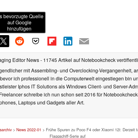
s bevorzugte Quelle
auf Google
hinzufügen
aging Editor News
- 11745 Artikel auf Notebookcheck veröffentl
gendlicher mit Assembling- und Overclocking-Vergangenheit, arb
 bevor ich professionell in die Computerwelt eingestiegen bin 
stleister Iphos IT Solutions als Windows Client- und Server-Ad
 Freelancer schreibe ich nun schon seit 2016 für Notebookcheck
phones, Laptops und Gadgets aller Art.
archiv
>
News 2022-01
> Frühe Spuren zu Poco F4 oder Xiaomi 12i: Derzeit 
Flaggschiff-Serie auf