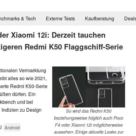
nchmarks & Tech
Externe Tests
Kaufberatung
Deal
er Xiaomi 12i: Derzeit tauchen
tigeren Redmi K50 Flaggschiff-Serie
nationalen Vermarktung
ibt alles so wie 2021,
aserte Redmi K50-Serie
üßen dürfen. Ein
kbench und bei
e Indizien zu Design
So wird das Redmi K50
beziehungsweise folglich auch Poco
F4 oder Xiaomi 12i möglicherweise
2
Android
aussehen: Einige aktuelle Leaks zur