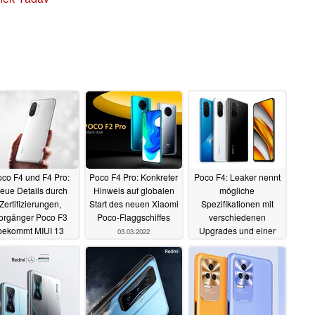
co F4 und F4 Pro:
Poco F4 Pro: Konkreter
Poco F4: Leaker nennt
eue Details durch
Hinweis auf globalen
mögliche
Zertifizierungen,
Start des neuen Xiaomi
Spezifikationen mit
orgänger Poco F3
Poco-Flaggschiffes
verschiedenen
bekommt MIUI 13
Upgrades und einer
03.03.2022
ierend auf Android
"Enttäuschung"
12
10.03.2022
28.02.2022