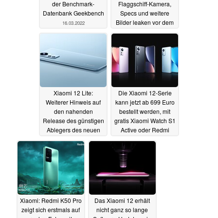
der Benchmark-
Flaggschiff-Kamera,
Datenbank Geekbench
Specs und weitere
Bilder leaken vor dem
16.03.2022
Launch
16.03.2022
Xiaomi 12 Lite:
Die Xiaomi 12-Serie
Weiterer Hinweis auf
kann jetzt ab 699 Euro
den nahenden
bestellt werden, mit
Release des günstigen
gratis Xiaomi Watch S1
Ablegers des neuen
Active oder Redmi
Xiaomi 12
Watch 2 Lite
15.03.2022
15.03.2022
Xiaomi: Redmi K50 Pro
Das Xiaomi 12 erhält
zeigt sich erstmals auf
nicht ganz so lange