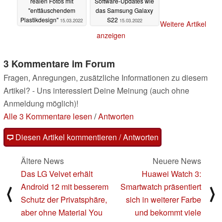
realen Fotos mit
Software-Updates wie
"enttäuschendem
das Samsung Galaxy
Plastikdesign"
S22
15.03.2022
15.03.2022
Weitere Artikel
anzeigen
3 Kommentare im Forum
Fragen, Anregungen, zusätzliche Informationen zu diesem
Artikel? - Uns interessiert Deine Meinung (auch ohne
Anmeldung möglich)!
Alle 3 Kommentare lesen
/
Antworten
Diesen Artikel kommentieren / Antworten
Ältere News
Neuere News
Das LG Velvet erhält
Huawei Watch 3:
Android 12 mit besserem
Smartwatch präsentiert
⟨
⟩
Schutz der Privatsphäre,
sich in weiterer Farbe
aber ohne Material You
und bekommt viele