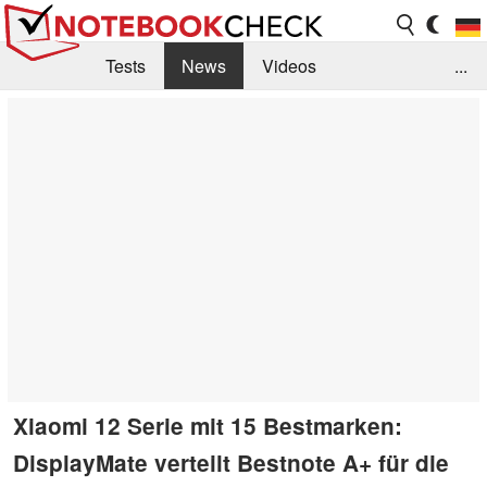
Tests
News
Videos
...
Benchmarks & Tech
Externe Tests
Kaufberatung
Deals
Suche
Jobs
Forum
Xiaomi 12 Serie mit 15 Bestmarken:
DisplayMate verteilt Bestnote A+ für die