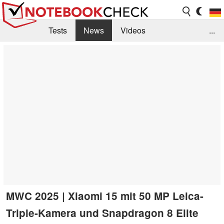
Tests
News
Videos
...
Benchmarks & Tech
Externe Tests
Kaufberatung
Deals
Suche
Jobs
Forum
MWC 2025 | Xiaomi 15 mit 50 MP Leica-
Triple-Kamera und Snapdragon 8 Elite