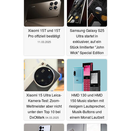
Xiaomi 15T und 15T
Samsung Galaxy S25
Pro offiziell bestätigt
Ultra startet in
exklusiver, auf ein
11.03.2025
Stück limitierter "John
Wick" Special Edition
04.03.2025
Xiaomi 15 Ultra Leica-
HMD 130 und HMD
Kamera-Test: Zoom-
150 Music starten mit
Weltmeister aber nicht
riesigem Lautsprecher,
unter den Top 10 bei
Musik-Buttons und
DxOMark
einem Monat Laufzeit
04.03.2025
03.03.2025