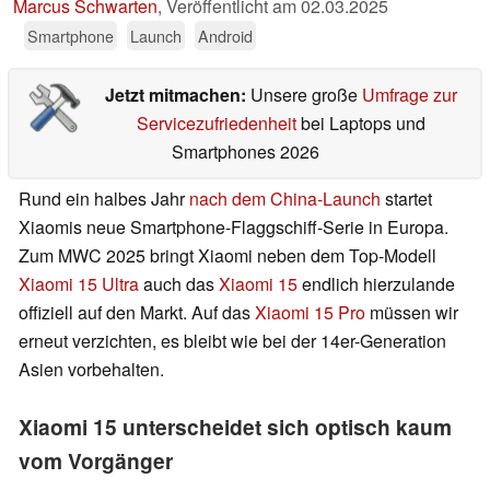
Marcus Schwarten
,
Veröffentlicht am
02.03.2025
Smartphone
Launch
Android
Jetzt mitmachen:
Unsere große
Umfrage zur
Servicezufriedenheit
bei Laptops und
Smartphones 2026
Rund ein halbes Jahr
nach dem China-Launch
startet
Xiaomis neue Smartphone-Flaggschiff-Serie in Europa.
Zum MWC 2025 bringt Xiaomi neben dem Top-Modell
Xiaomi 15 Ultra
auch das
Xiaomi 15
endlich hierzulande
offiziell auf den Markt. Auf das
Xiaomi 15 Pro
müssen wir
erneut verzichten, es bleibt wie bei der 14er-Generation
Asien vorbehalten.
Xiaomi 15 unterscheidet sich optisch kaum
vom Vorgänger