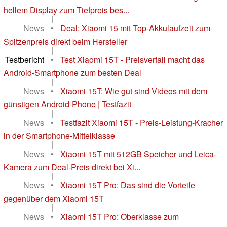
hellem Display zum Tiefpreis bes...
|
News
•
Deal: Xiaomi 15 mit Top-Akkulaufzeit zum
Spitzenpreis direkt beim Hersteller
|
Testbericht
•
Test Xiaomi 15T - Preisverfall macht das
Android-Smartphone zum besten Deal
|
News
•
Xiaomi 15T: Wie gut sind Videos mit dem
günstigen Android-Phone | Testfazit
|
News
•
Testfazit Xiaomi 15T - Preis-Leistung-Kracher
in der Smartphone-Mittelklasse
|
News
•
Xiaomi 15T mit 512GB Speicher und Leica-
Kamera zum Deal-Preis direkt bei Xi...
|
News
•
Xiaomi 15T Pro: Das sind die Vorteile
gegenüber dem Xiaomi 15T
|
News
•
Xiaomi 15T Pro: Oberklasse zum