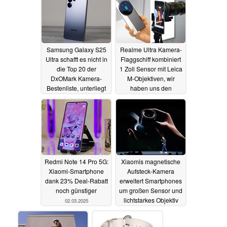
Samsung Galaxy S25
Realme Ultra Kamera-
Ultra schafft es nicht in
Flaggschiff kombiniert
die Top 20 der
1 Zoll Sensor mit Leica
DxOMark Kamera-
M-Objektiven, wir
Bestenliste, unterliegt
haben uns den
Google Pixel 8
Prototyp angeschaut
03.03.2025
03.03.2025
Redmi Note 14 Pro 5G:
Xiaomis magnetische
Xiaomi-Smartphone
Aufsteck-Kamera
dank 23% Deal-Rabatt
erweitert Smartphones
noch günstiger
um großen Sensor und
lichtstarkes Objektiv
02.03.2025
02.03.2025