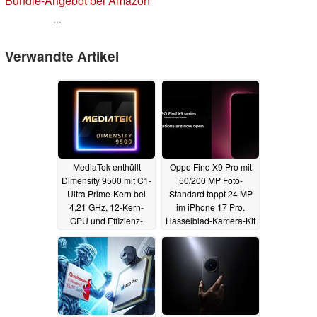
Bundle-Angebot bei Amazon
...
Verwandte Artikel
MediaTek enthüllt
Oppo Find X9 Pro mit
Dimensity 9500 mit C1-
50/200 MP Foto-
Ultra Prime-Kern bei
Standard toppt 24 MP
4,21 GHz, 12-Kern-
im iPhone 17 Pro.
GPU und Effizienz-
Hasselblad-Kamera-Kit
Upgrades
auch global laut
22.09.2025
Leaker
18.09.2025