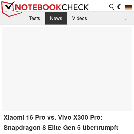
Tests
News
Videos
...
Benchmarks & Tech
Externe Tests
Kaufberatung
Deals
Suche
Jobs
Forum
Xiaomi 16 Pro vs. Vivo X300 Pro:
Snapdragon 8 Elite Gen 5 übertrumpft