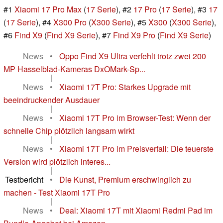
#1
Xiaomi 17 Pro Max
(
17 Serie
), #2
17 Pro
(
17 Serie
), #3
17
(
17 Serie
), #4
X300 Pro
(
X300 Serie
), #5
X300
(
X300 Serie
),
#6
Find X9
(
Find X9 Serie
), #7
Find X9 Pro
(
Find X9 Serie
)
News
•
Oppo Find X9 Ultra verfehlt trotz zwei 200
MP Hasselblad-Kameras DxOMark-Sp...
|
News
•
Xiaomi 17T Pro: Starkes Upgrade mit
beeindruckender Ausdauer
|
News
•
Xiaomi 17T Pro im Browser-Test: Wenn der
schnelle Chip plötzlich langsam wirkt
|
News
•
Xiaomi 17T Pro im Preisverfall: Die teuerste
Version wird plötzlich interes...
|
Testbericht
•
Die Kunst, Premium erschwinglich zu
machen - Test Xiaomi 17T Pro
|
News
•
Deal: Xiaomi 17T mit Xiaomi Redmi Pad im