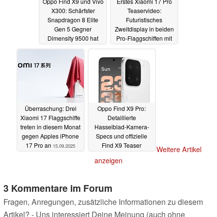
Oppo Find X9 und Vivo
Erstes Xiaomi 17 Pro
X300: Schärfster
Teaservideo:
Snapdragon 8 Elite
Futuristisches
Gen 5 Gegner
Zweitdisplay in beiden
Dimensity 9500 hat
Pro-Flaggschiffen mit
offiziellen
Leica-Kamera
16.09.2025
Launchtermin
16.09.2025
Überraschung: Drei
Oppo Find X9 Pro:
Xiaomi 17 Flaggschiffe
Detaillierte
treten in diesem Monat
Hasselblad-Kamera-
gegen Apples iPhone
Specs und offizielle
17 Pro an
Find X9 Teaser
15.09.2025
Weitere Artikel
14.09.2025
anzeigen
3 Kommentare im Forum
Fragen, Anregungen, zusätzliche Informationen zu diesem
Artikel? - Uns interessiert Deine Meinung (auch ohne