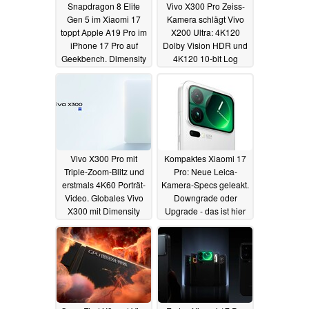
Snapdragon 8 Elite
Vivo X300 Pro Zeiss-
Gen 5 im Xiaomi 17
Kamera schlägt Vivo
toppt Apple A19 Pro im
X200 Ultra: 4K120
iPhone 17 Pro auf
Dolby Vision HDR und
Geekbench. Dimensity
4K120 10-bit Log
9500 knapp dahinter
Demovideos
17.09.2025
17.09.2025
Vivo X300 Pro mit
Kompaktes Xiaomi 17
Triple-Zoom-Blitz und
Pro: Neue Leica-
erstmals 4K60 Porträt-
Kamera-Specs geleakt.
Video. Globales Vivo
Downgrade oder
X300 mit Dimensity
Upgrade - das ist hier
9500 im Benchmark
die Frage
16.09.2025
16.09.2025