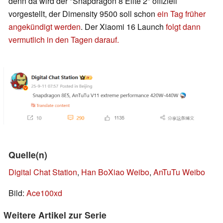
denn da wird der "Snapdragon 8 Elite 2" offiziell
vorgestellt, der Dimensity 9500 soll schon
ein Tag früher
angekündigt werden
. Der Xiaomi 16 Launch
folgt dann
vermutlich in den Tagen darauf.
Quelle(n)
Digital Chat Station
,
Han BoXiao Weibo
,
AnTuTu Weibo
Bild:
Ace100xd
Weitere Artikel zur Serie