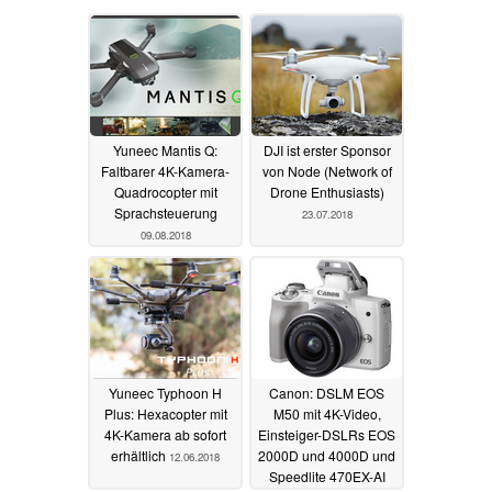
Yuneec Mantis Q:
DJI ist erster Sponsor
Faltbarer 4K-Kamera-
von Node (Network of
Quadrocopter mit
Drone Enthusiasts)
Sprachsteuerung
23.07.2018
09.08.2018
Yuneec Typhoon H
Canon: DSLM EOS
Plus: Hexacopter mit
M50 mit 4K-Video,
4K-Kamera ab sofort
Einsteiger-DSLRs EOS
erhältlich
2000D und 4000D und
12.06.2018
Speedlite 470EX-AI