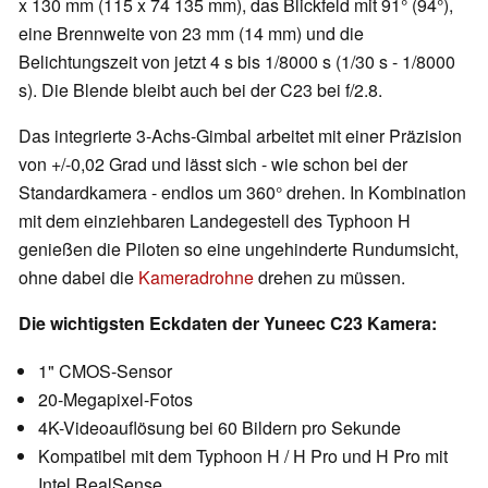
x 130 mm (115 x 74 135 mm), das Blickfeld mit 91° (94°),
eine Brennweite von 23 mm (14 mm) und die
Belichtungszeit von jetzt 4 s bis 1/8000 s (1/30 s - 1/8000
s). Die Blende bleibt auch bei der C23 bei f/2.8.
Das integrierte 3-Achs-Gimbal arbeitet mit einer Präzision
von +/-0,02 Grad und lässt sich - wie schon bei der
Standardkamera - endlos um 360° drehen. In Kombination
mit dem einziehbaren Landegestell des Typhoon H
genießen die Piloten so eine ungehinderte Rundumsicht,
ohne dabei die
Kameradrohne
drehen zu müssen.
Die wichtigsten Eckdaten der Yuneec C23 Kamera:
1" CMOS-Sensor
20-Megapixel-Fotos
4K-Videoauflösung bei 60 Bildern pro Sekunde
Kompatibel mit dem Typhoon H / H Pro und H Pro mit
Intel RealSense