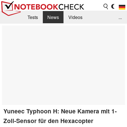
Tests
News
Videos
...
Benchmarks & Tech
Externe Tests
Kaufberatung
Deals
Suche
Jobs
Forum
Yuneec Typhoon H: Neue Kamera mit 1-
Zoll-Sensor für den Hexacopter