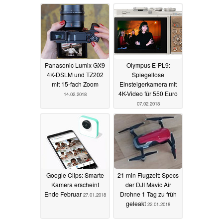
Blitz
27.02.2018
Panasonic Lumix GX9
Olympus E-PL9:
4K-DSLM und TZ202
Spiegellose
mit 15-fach Zoom
Einsteigerkamera mit
4K-Video für 550 Euro
14.02.2018
07.02.2018
Google Clips: Smarte
21 min Flugzeit: Specs
Kamera erscheint
der DJI Mavic Air
Ende Februar
Drohne 1 Tag zu früh
27.01.2018
geleakt
22.01.2018