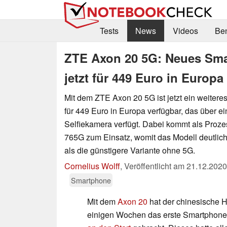
Tests
News
Videos
Be
ZTE Axon 20 5G: Neues Sma
jetzt für 449 Euro in Europa
Mit dem ZTE Axon 20 5G ist jetzt ein weiteres
für 449 Euro in Europa verfügbar, das über e
Selfiekamera verfügt. Dabei kommt als Proz
765G zum Einsatz, womit das Modell deutlich a
als die günstigere Variante ohne 5G.
Cornelius Wolff
,
Veröffentlicht am
21.12.2020
Smartphone
Mit dem
Axon 20
hat der chinesische H
einigen Wochen das erste Smartphone m