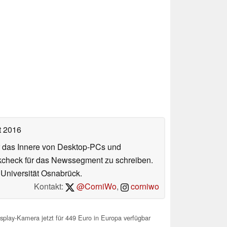
t 2016
ür das Innere von Desktop-PCs und
ookcheck für das Newssegment zu schreiben.
r Universität Osnabrück.
Kontakt:
@CorniWo
,
corniwo
lay-Kamera jetzt für 449 Euro in Europa verfügbar