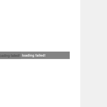
loading failed!
loading failed!