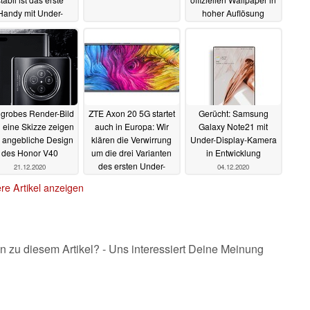
Handy mit Under-
hoher Auflösung
Display-Kamera?
21.12.2020
24.12.2020
 grobes Render-Bild
ZTE Axon 20 5G startet
Gerücht: Samsung
 eine Skizze zeigen
auch in Europa: Wir
Galaxy Note21 mit
 angebliche Design
klären die Verwirrung
Under-Display-Kamera
des Honor V40
um die drei Varianten
in Entwicklung
des ersten Under-
21.12.2020
04.12.2020
Screen-Kamera-
re Artikel anzeigen
Phones
05.12.2020
n zu diesem Artikel? - Uns interessiert Deine Meinung