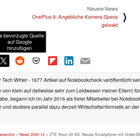
Neuere News
⟩
OnePlus 9: Angebliche Kamera-Specs
geleakt
s bevorzugte Quelle
auf Google
hinzufügen
r Tech Writer
- 1677 Artikel auf Notebookcheck veröffentlicht
sei
von klein auf (teilweise sehr zum Leidwesen meiner Eltern) f
habe, begann ich im Jahr 2016 als freier Mitarbeiter bei Noteb
i und studiere parallel dazu derzeit Wirtschaftsinformatik an de
wsarchiv
>
News 2020-12
> ZTE Axon 20 5G: Neues Smartphone mit Under-Disp