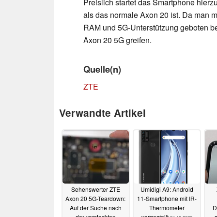
Preislich startet das Smartphone hierz
als das normale Axon 20 ist. Da man m
RAM und 5G-Unterstützung geboten bek
Axon 20 5G greifen.
Quelle(n)
ZTE
Verwandte Artikel
Sehenswerter ZTE
Umidigi A9: Android
Axon 20 5G-Teardown:
11-Smartphone mit IR-
Auf der Suche nach
Thermometer
D
der versteckten
vorgestellt
s