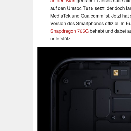
an den Start
gebracht. Dieses hatte all
auf den Unisoc T618 setzt, der doch l
MediaTek und Qualcomm ist. Jetzt hat 
Version des Smartphones offiziell in E
Snapdragon 765G
behebt und dabei a
unterstützt.