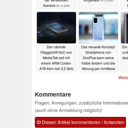
24.12.2020
Kamera
29.12.2020
Der nächste
Das neueste Konzept-
Ein
Flaggschiff-SoC von
Smartphone von
und
MediaTek soll mit
OnePlus kann seine
das
einem ARM Cortex-
Farbe ändern und die
A78-Kern bei 3,2 GHz
Atmung per mmWave
ausgestattet sein
überwachen
21.12.2020
Weite
21.12.2020
Kommentare
Fragen, Anregungen, zusätzliche Informatione
(auch ohne Anmeldung möglich)!
Diesen Artikel kommentieren / Antworten