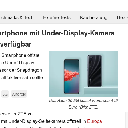
nchmarks & Tech
Externe Tests
Kaufberatung
Deal
rtphone mit Under-Display-Kamera
 verfügbar
 Smartphone offiziell
ine Under-Display-
essor der Snapdragon
ttraktiver sein sollte
5G
Android
Das Axon 20 5G kostet in Europa 449
Euro (Bild: ZTE)
ersteller ZTE vor
it Under-Display-Selfiekamera offiziell in
Europa