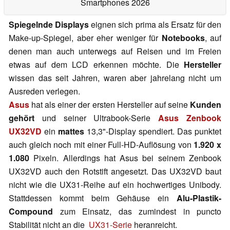
Smartphones 2026
Spiegelnde Displays
eignen sich prima als Ersatz für den
Make-up-Spiegel, aber eher weniger für
Notebooks
, auf
denen man auch unterwegs auf Reisen und im Freien
etwas auf dem LCD erkennen möchte. Die
Hersteller
wissen das seit Jahren, waren aber jahrelang nicht um
Ausreden verlegen.
Asus
hat als einer der ersten Hersteller auf seine
Kunden
gehört
und seiner Ultrabook-Serie
Asus Zenbook
UX32VD
ein
mattes
13,3"-Display spendiert. Das punktet
auch gleich noch mit einer Full-HD-Auflösung von
1.920 x
1.080
Pixeln. Allerdings hat Asus bei seinem Zenbook
UX32VD auch den Rotstift angesetzt. Das UX32VD baut
nicht wie die UX31-Reihe auf ein hochwertiges Unibody.
Stattdessen kommt beim Gehäuse ein
Alu-Plastik-
Compound
zum Einsatz, das zumindest in puncto
Stabilität nicht an die
UX31-Serie
heranreicht.