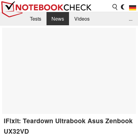
Tests
News
Videos
...
Benchmarks & Tech
Externe Tests
Kaufberatung
Deals
Suche
Jobs
Forum
iFixit: Teardown Ultrabook Asus Zenbook
UX32VD