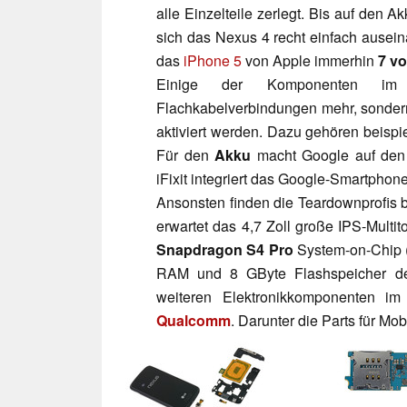
alle Einzelteile zerlegt. Bis auf den 
sich das Nexus 4 recht einfach ausei
das
iPhone 5
von Apple immerhin
7 v
Einige der Komponenten im
Flachkabelverbindungen mehr, sonde
aktiviert werden. Dazu gehören beispi
Für den
Akku
macht Google auf den 
iFixit integriert das Google-Smartphon
Ansonsten finden die Teardownprofis b
erwartet das 4,7 Zoll große IPS-Multi
Snapdragon S4 Pro
System-on-Chip 
RAM und 8 GByte Flashspeicher 
weiteren Elektronikkomponenten i
Qualcomm
. Darunter die Parts für M