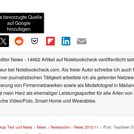
s bevorzugte Quelle
auf Google
hinzufügen
Editor News
- 14662 Artikel auf Notebookcheck veröffentlicht
sei
eur bei Notebookcheck.com. Als freier Autor schreibe ich auch 
ner journalistischen Tätigkeit arbeitete ich als gelernter Netzw
ierung von Firmennetzwerken sowie als Modefotograf in Mailan
 mein Herz als ehemaliger Leistungssportler für alle Arten von
reiche Video/Foto, Smart Home und Wearables.
ptop Test und News
>
News
>
Newsarchiv
>
News 2012-11
> iFixit: Teardown 