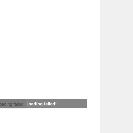
loading failed!
loading failed!