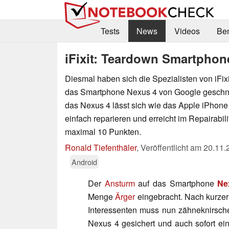
Tests
News
Videos
Be
iFixit: Teardown Smartphon
Diesmal haben sich die Spezialisten von iFix
das Smartphone Nexus 4 von Google geschna
das Nexus 4 lässt sich wie das Apple iPhone
einfach reparieren und erreicht im Repairabil
maximal 10 Punkten.
Ronald Tiefenthäler
,
Veröffentlicht am
20.11.
Android
Der
Ansturm
auf das Smartphone
Ne
Menge
Ärger
eingebracht. Nach kurze
Interessenten muss nun zähneknirsc
Nexus 4 gesichert und auch sofort e