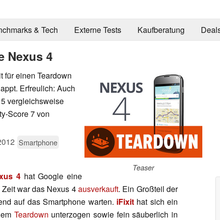
nchmarks & Tech
Externe Tests
Kaufberatung
Deal
e Nexus 4
it für einen Teardown
ppt. Erfreulich: Auch
 5 vergleichsweise
ity-Score 7 von
2012
Smartphone
Teaser
xus 4
hat Google eine
r Zeit war das Nexus 4
ausverkauft
. Ein Großteil der
hend auf das Smartphone warten.
iFixit
hat sich ein
inem
Teardown
unterzogen sowie fein säuberlich in