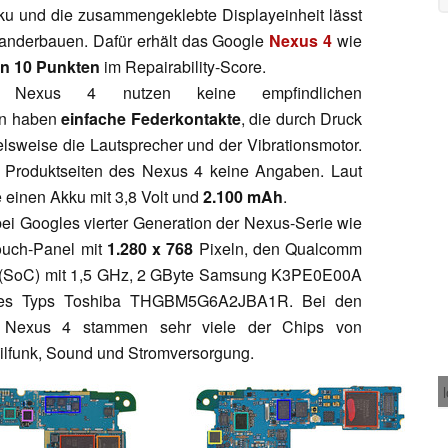
Akku und die zusammengeklebte Displayeinheit lässt
nanderbauen. Dafür erhält das Google
Nexus 4
wie
on 10 Punkten
im Repairability-Score.
 Nexus 4 nutzen keine empfindlichen
rn haben
einfache Federkontakte
, die durch Druck
elsweise die Lautsprecher und der Vibrationsmotor.
Produktseiten des Nexus 4 keine Angaben. Laut
e einen Akku mit 3,8 Volt und
2.100 mAh
.
ei Googles vierter Generation der Nexus-Serie wie
touch-Panel mit
1.280 x 768
Pixeln, den Qualcomm
(SoC) mit 1,5 GHz, 2 GByte Samsung K3PE0E00A
des Typs Toshiba THGBM5G6A2JBA1R. Bei den
m Nexus 4 stammen sehr viele der Chips von
obilfunk, Sound und Stromversorgung.