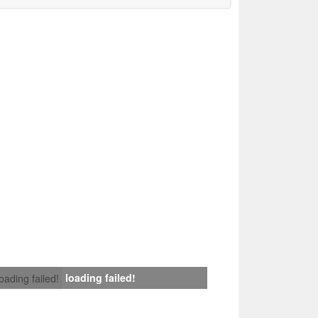
loading failed!
loading failed!