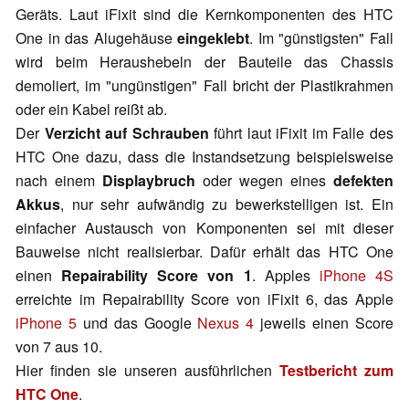
Geräts. Laut iFixit sind die Kernkomponenten des HTC
One in das Alugehäuse
eingeklebt
. Im "günstigsten" Fall
wird beim Heraushebeln der Bauteile das Chassis
demoliert, im "ungünstigen" Fall bricht der Plastikrahmen
oder ein Kabel reißt ab.
Der
Verzicht auf Schrauben
führt laut iFixit im Falle des
HTC One dazu, dass die Instandsetzung beispielsweise
nach einem
Displaybruch
oder wegen eines
defekten
Akkus
, nur sehr aufwändig zu bewerkstelligen ist. Ein
einfacher Austausch von Komponenten sei mit dieser
Bauweise nicht realisierbar. Dafür erhält das HTC One
einen
Repairability Score von 1
. Apples
iPhone 4S
erreichte im Repairability Score von iFixit 6, das Apple
iPhone 5
und das Google
Nexus 4
jeweils einen Score
von 7 aus 10.
Hier finden sie unseren ausführlichen
Testbericht zum
HTC One
.