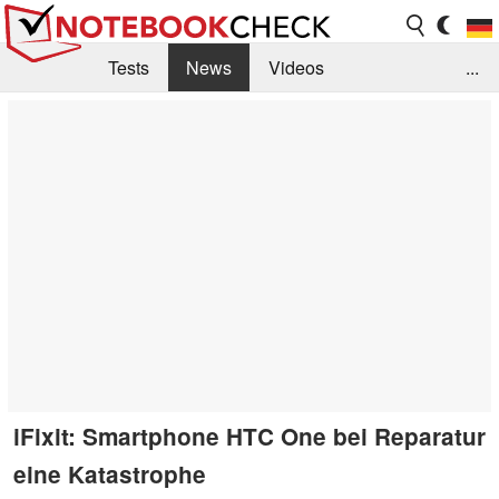
Tests
News
Videos
...
Benchmarks & Tech
Externe Tests
Kaufberatung
Deals
Suche
Jobs
Forum
iFixit: Smartphone HTC One bei Reparatur
eine Katastrophe