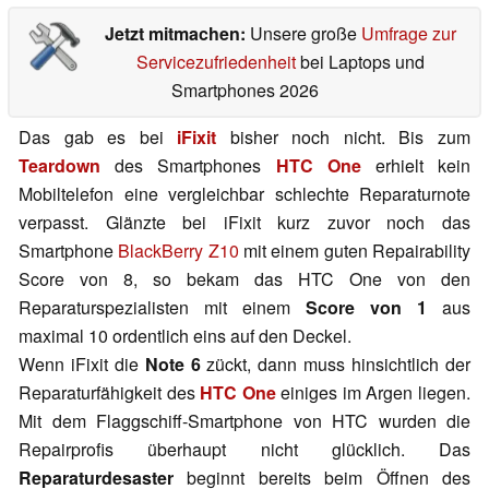
Jetzt mitmachen:
Unsere große
Umfrage zur
Servicezufriedenheit
bei Laptops und
Smartphones 2026
Das gab es bei
iFixit
bisher noch nicht. Bis zum
Teardown
des Smartphones
HTC One
erhielt kein
Mobiltelefon eine vergleichbar schlechte Reparaturnote
verpasst. Glänzte bei iFixit kurz zuvor noch das
Smartphone
BlackBerry Z10
mit einem guten Repairability
Score von 8, so bekam das HTC One von den
Reparaturspezialisten mit einem
Score von 1
aus
maximal 10 ordentlich eins auf den Deckel.
Wenn iFixit die
Note 6
zückt, dann muss hinsichtlich der
Reparaturfähigkeit des
HTC One
einiges im Argen liegen.
Mit dem Flaggschiff-Smartphone von HTC wurden die
Repairprofis überhaupt nicht glücklich. Das
Reparaturdesaster
beginnt bereits beim Öffnen des