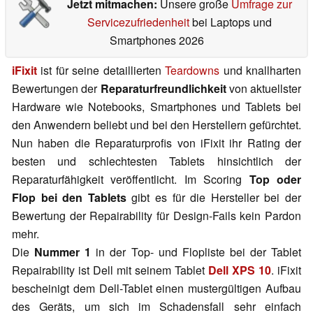
Jetzt mitmachen:
Unsere große
Umfrage zur
Servicezufriedenheit
bei Laptops und
Smartphones 2026
iFixit
ist für seine detaillierten
Teardowns
und knallharten
Bewertungen der
Reparaturfreundlichkeit
von aktuellster
Hardware wie Notebooks, Smartphones und Tablets bei
den Anwendern beliebt und bei den Herstellern gefürchtet.
Nun haben die Reparaturprofis von iFixit ihr Rating der
besten und schlechtesten Tablets hinsichtlich der
Reparaturfähigkeit veröffentlicht. Im Scoring
Top oder
Flop bei den Tablets
gibt es für die Hersteller bei der
Bewertung der Repairability für Design-Fails kein Pardon
mehr.
Die
Nummer 1
in der Top- und Flopliste bei der Tablet
Repairability ist Dell mit seinem Tablet
Dell XPS 10
. iFixit
bescheinigt dem Dell-Tablet einen mustergültigen Aufbau
des Geräts, um sich im Schadensfall sehr einfach