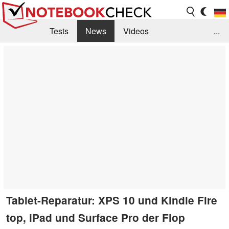
Tests
News
Videos
...
Benchmarks & Tech
Externe Tests
Kaufberatung
Deals
Suche
Jobs
Forum
Tablet-Reparatur: XPS 10 und Kindle Fire
top, iPad und Surface Pro der Flop