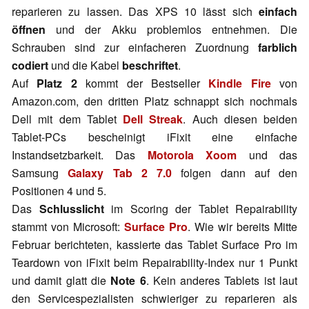
reparieren zu lassen. Das XPS 10 lässt sich
einfach
öffnen
und der Akku problemlos entnehmen. Die
Schrauben sind zur einfacheren Zuordnung
farblich
codiert
und die Kabel
beschriftet
.
Auf
Platz 2
kommt der Bestseller
Kindle Fire
von
Amazon.com, den dritten Platz schnappt sich nochmals
Dell mit dem Tablet
Dell Streak
. Auch diesen beiden
Tablet-PCs bescheinigt iFixit eine einfache
Instandsetzbarkeit. Das
Motorola Xoom
und das
Samsung
Galaxy Tab 2 7.0
folgen dann auf den
Positionen 4 und 5.
Das
Schlusslicht
im Scoring der Tablet Repairability
stammt von Microsoft:
Surface Pro
. Wie wir bereits Mitte
Februar berichteten, kassierte das Tablet Surface Pro im
Teardown von iFixit beim Repairability-Index nur 1 Punkt
und damit glatt die
Note 6
. Kein anderes Tablets ist laut
den Servicespezialisten schwieriger zu reparieren als