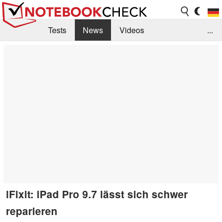
Tests
News
Videos
...
Benchmarks & Tech
Externe Tests
Kaufberatung
Deals
Suche
Jobs
Forum
iFixit: iPad Pro 9.7 lässt sich schwer
reparieren