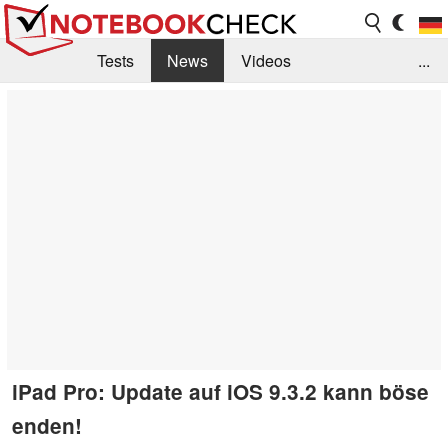
Tests
News
Videos
...
Benchmarks & Tech
Externe Tests
Kaufberatung
Deals
Suche
Jobs
Forum
iPad Pro: Update auf iOS 9.3.2 kann böse
enden!