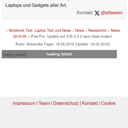
Laptops und Gadgets aller Art.
Kontakt:
@alfawien
>
Notebook Test, Laptop Test und News
>
News
>
Newsarchiv
>
News
2016-05
> iPad Pro: Update auf iOS 9.3.2 kann böse enden!
Autor: Alexander Fagot, 18.05.2016 (Update: 18.05.2016)
loading failed!
loading failed!
Impressum
|
Team
|
Datenschutz
|
Kontakt
|
Cookie
Einstellungen
| 04.08.2026 20:04
* Beim Kauf über einen Affiliate-Link kann Notebookcheck eine Vergütung
erhalten. Vielen Dank für Ihre Unterstützung!.