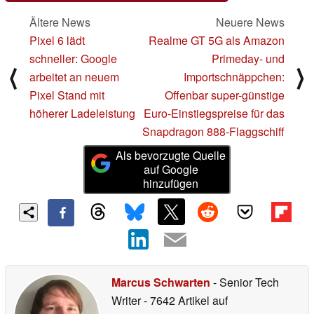
Ältere News
Neuere News
Pixel 6 lädt
Realme GT 5G als Amazon
schneller: Google
Primeday- und
⟨
⟩
arbeitet an neuem
Importschnäppchen:
Pixel Stand mit
Offenbar super-günstige
höherer Ladeleistung
Euro-Einstiegspreise für das
Snapdragon 888-Flaggschiff
Als bevorzugte Quelle
auf Google
hinzufügen
Marcus Schwarten
- Senior Tech
Writer
- 7642 Artikel auf