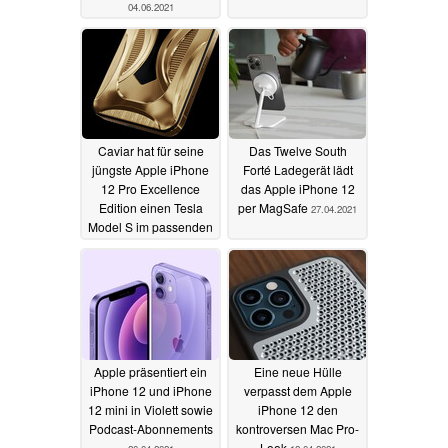
04.06.2021
Caviar hat für seine
Das Twelve South
jüngste Apple iPhone
Forté Ladegerät lädt
12 Pro Excellence
das Apple iPhone 12
Edition einen Tesla
per MagSafe
27.04.2021
Model S im passenden
Design entwickelt
28.04.2021
Apple präsentiert ein
Eine neue Hülle
iPhone 12 und iPhone
verpasst dem Apple
12 mini in Violett sowie
iPhone 12 den
Podcast-Abonnements
kontroversen Mac Pro-
Look