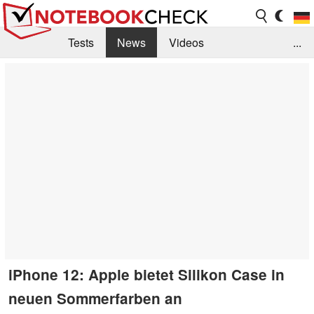
Tests
News
Videos
...
Benchmarks & Tech
Externe Tests
Kaufberatung
Deals
Suche
Jobs
Forum
iPhone 12: Apple bietet Silikon Case in
neuen Sommerfarben an