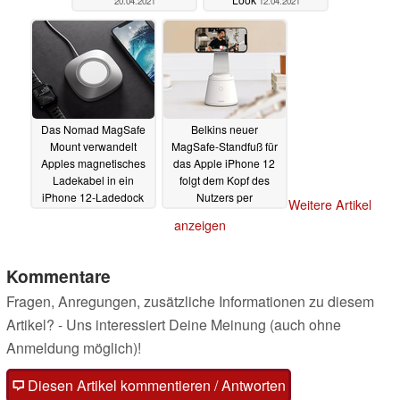
20.04.2021
12.04.2021
Das Nomad MagSafe
Belkins neuer
Mount verwandelt
MagSafe-Standfuß für
Apples magnetisches
das Apple iPhone 12
Ladekabel in ein
folgt dem Kopf des
iPhone 12-Ladedock
Nutzers per
Weitere Artikel
Gesichtserkennung
06.04.2021
anzeigen
01.04.2021
Kommentare
Fragen, Anregungen, zusätzliche Informationen zu diesem
Artikel? - Uns interessiert Deine Meinung (auch ohne
Anmeldung möglich)!
Diesen Artikel kommentieren / Antworten