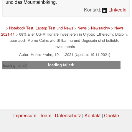
und das Mountainbiking.
Kontakt:
LinkedIn
>
Notebook Test, Laptop Test und News
>
News
>
Newsarchiv
>
News
2021-11
> 68% aller US-Millionäre investieren in Crypto: Ethereum, Bitcoin,
aber auch Meme-Coins wie Shiba Inu und Dogecoin sind beliebte
Investments
Autor: Enrico Frahn, 19.11.2021 (Update: 19.11.2021)
loading failed!
loading failed!
Impressum
|
Team
|
Datenschutz
|
Kontakt
|
Cookie
Einstellungen
| 07.08.2026 20:59
* Beim Kauf über einen Affiliate-Link kann Notebookcheck eine Vergütung