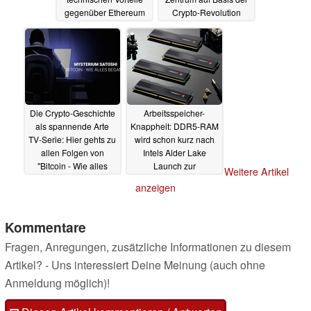
gegenüber Ethereum
Crypto-Revolution
auf Platz 10 der
22.11.2021
wertvollsten
Kryptowährungen
22.11.2021
Die Crypto-Geschichte
Arbeitsspeicher-
als spannende Arte
Knappheit: DDR5-RAM
TV-Serie: Hier gehts zu
wird schon kurz nach
allen Folgen von
Intels Alder Lake
"Bitcoin - Wie alles
Launch zur
Weitere Artikel
begann. Mysterium
Mangelware
20.11.2021
anzeigen
Satoshi"
21.11.2021
Kommentare
Fragen, Anregungen, zusätzliche Informationen zu diesem
Artikel? - Uns interessiert Deine Meinung (auch ohne
Anmeldung möglich)!