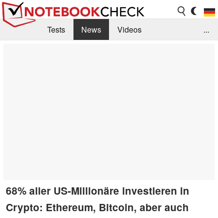
Tests
News
Videos
...
Benchmarks & Tech
Externe Tests
Kaufberatung
Deals
Suche
Jobs
Forum
68% aller US-Millionäre investieren in
Crypto: Ethereum, Bitcoin, aber auch