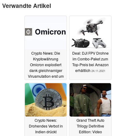
Verwandte Artikel
Crypto News: Die
Deal: DJI FPV Drohne
Kryptowährung
im Combo-Paket zum
Omicron explodiert
Top-Preis bei Amazon
dank gleichnamiger
erhältlich
24.11.2021
Virusmutation erst um
mehr als 1.000%,
verliert dann über
Nacht wieder massiv
an Wert
30.11.2021
Crypto News:
Grand Theft Auto
Drohendes Verbot in
Trilogy Definitive
Indien drückt
Edition: Video