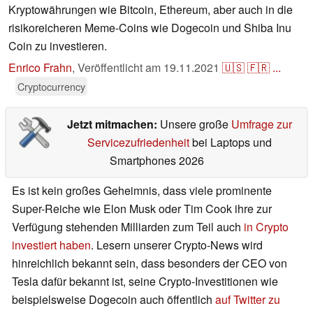
Kryptowährungen wie Bitcoin, Ethereum, aber auch in die
risikoreicheren Meme-Coins wie Dogecoin und Shiba Inu
Coin zu investieren.
Enrico Frahn
,
Veröffentlicht am
19.11.2021
🇺🇸
🇫🇷
...
Cryptocurrency
Jetzt mitmachen:
Unsere große
Umfrage zur
Servicezufriedenheit
bei Laptops und
Smartphones 2026
Es ist kein großes Geheimnis, dass viele prominente
Super-Reiche wie Elon Musk oder Tim Cook ihre zur
Verfügung stehenden Milliarden zum Teil auch
in Crypto
investiert haben
. Lesern unserer Crypto-News wird
hinreichlich bekannt sein, dass besonders der CEO von
Tesla dafür bekannt ist, seine Crypto-Investitionen wie
beispielsweise Dogecoin auch öffentlich
auf Twitter zu