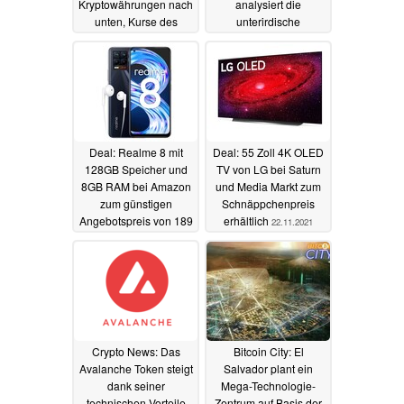
Kryptowährungen nach
analysiert die
unten, Kurse des
unterirdische
Bitcoin und Shiba Inu
Performance der
Coin lassen Federn
Remaster von GTA San
Andreas und Vice City
24.11.2021
auf PS5 und Nintendo
Switch
23.11.2021
Deal: Realme 8 mit
Deal: 55 Zoll 4K OLED
128GB Speicher und
TV von LG bei Saturn
8GB RAM bei Amazon
und Media Markt zum
zum günstigen
Schnäppchenpreis
Angebotspreis von 189
erhältlich
22.11.2021
Euro erhältlich
23.11.2021
Crypto News: Das
Bitcoin City: El
Avalanche Token steigt
Salvador plant ein
dank seiner
Mega-Technologie-
technischen Vorteile
Zentrum auf Basis der