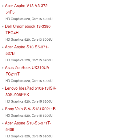
Acer Aspire V13 V3-372-
54F5
HD Graphics 520, Core i5 6200U
Dell Chromebook 13-3380
TFG4H
HD Graphics 520, Core i3 6006U
Acer Aspire S13 S5-371-
537B
HD Graphics 520, Core i5 6200U
Asus ZenBook UX310UA-
FC211T
HD Graphics 520, Core i5 6200U
Lenovo IdeaPad 510s-13ISK-
80SJ006PRK
HD Graphics 520, Core i5 6200U
Sony Vaio S-VJS131X0211B
HD Graphics 520, Core i5 6200U
Acer Aspire S13-S5-371T-
5409
HD Graphics 520, Core i5 6200U