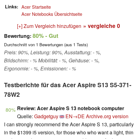
Links
Acer Startseite
Acer Notebooks Übersichtseite
» vergleiche
0
[+] Zum Vergleich hinzufügen
80%
- Gut
Bewertung:
Durchschnitt von
1
Bewertungen (aus
1
Tests)
Preis: 90%, Leistung: 90%, Ausstattung: - %,
Bildschirm: - % Mobilität: - %, Gehäuse: - %,
Ergonomie: - %, Emissionen: - %
Testberichte für das Acer Aspire S13 S5-371-
78W2
Review: Acer Aspire S 13 notebook computer
80%
Quelle:
Gadgetguy
EN→DE
Archive.org version
I can strongly recommend the Acer Aspire S 13, particularly
in the $1399 i5 version, for those who who want a light, thin