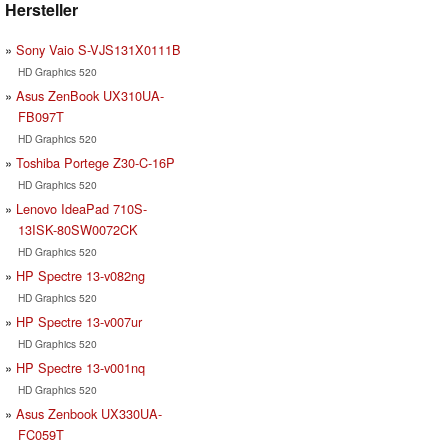
Hersteller
Sony Vaio S-VJS131X0111B
HD Graphics 520
Asus ZenBook UX310UA-
FB097T
HD Graphics 520
Toshiba Portege Z30-C-16P
HD Graphics 520
Lenovo IdeaPad 710S-
13ISK-80SW0072CK
HD Graphics 520
HP Spectre 13-v082ng
HD Graphics 520
HP Spectre 13-v007ur
HD Graphics 520
HP Spectre 13-v001nq
HD Graphics 520
Asus Zenbook UX330UA-
FC059T