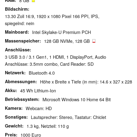
RAM
8 GB
Bildschirm
13.30 Zoll 16:9, 1920 x 1080 Pixel 166 PPI, IPS,
spiegelnd: nein
Mainboard
Intel Skylake-U Premium PCH
Massenspeicher
128 GB NVMe, 128 GB
Anschlüsse
3 USB 3.0 / 3.1 Gen1, 1 HDMI, 1 DisplayPort, Audio
Anschlüsse: 3.5mm combo, Card Reader: SD
Netzwerk
Bluetooth 4.0
Abmessungen
Höhe x Breite x Tiefe (in mm): 14.6 x 327 x 228
Akku
45 Wh Lithium-Ion
Betriebssystem
Microsoft Windows 10 Home 64 Bit
Kamera
Webcam: HD
Sonstiges
Lautsprecher: Stereo, Tastatur: Chiclet
Gewicht
1.3 kg, Netzteil: 110 g
Preis
1000 Euro