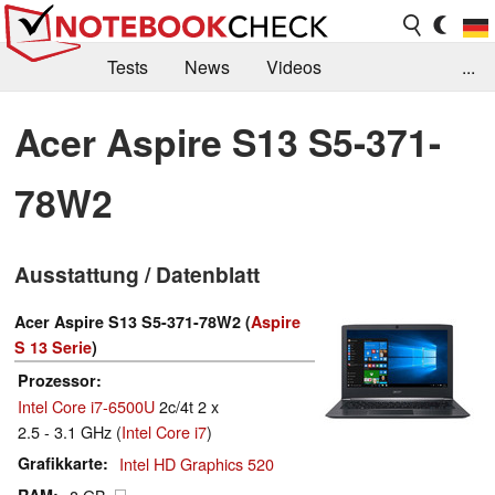
Tests
News
Videos
...
Benchmarks & Tech
Externe Tests
Acer Aspire S13 S5-371-
Kaufberatung
Deals
Suche
Jobs
78W2
Forum
Ausstattung / Datenblatt
Acer Aspire S13 S5-371-78W2 (
Aspire
S 13 Serie
)
Prozessor
Intel Core i7-6500U
2c/4t 2 x
2.5 - 3.1 GHz (
Intel Core i7
)
Grafikkarte
Intel HD Graphics 520