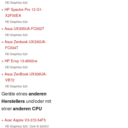
HD Graphics 520
HP Spectre Pro 13 G1-
X2F00EA
HD Graphics 520
Asus UX305UA-FC002T
HD Graphics 520
Asus Zenbook UX330UA-
FC034T
HD Graphics 520
HP Envy 13-d002na
HD Graphics 520
Asus ZenBook UX306UA-
VB72
HD Graphics 520
Geräte eines
anderen
Herstellers
und/oder mit
einer
anderen CPU
Acer Aspire V3-372-54F5
HD Graphics 520, Core i5 6200U