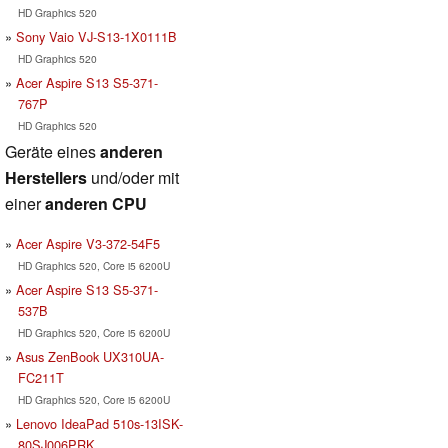
HD Graphics 520
Sony Vaio VJ-S13-1X0111B
HD Graphics 520
Acer Aspire S13 S5-371-
767P
HD Graphics 520
Geräte eines
anderen
Herstellers
und/oder mit
einer
anderen CPU
Acer Aspire V3-372-54F5
HD Graphics 520, Core i5 6200U
Acer Aspire S13 S5-371-
537B
HD Graphics 520, Core i5 6200U
Asus ZenBook UX310UA-
FC211T
HD Graphics 520, Core i5 6200U
Lenovo IdeaPad 510s-13ISK-
80SJ006PRK