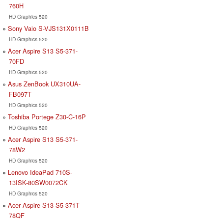
760H
HD Graphics 520
Sony Vaio S-VJS131X0111B
HD Graphics 520
Acer Aspire S13 S5-371-
70FD
HD Graphics 520
Asus ZenBook UX310UA-
FB097T
HD Graphics 520
Toshiba Portege Z30-C-16P
HD Graphics 520
Acer Aspire S13 S5-371-
78W2
HD Graphics 520
Lenovo IdeaPad 710S-
13ISK-80SW0072CK
HD Graphics 520
Acer Aspire S13 S5-371T-
78QF