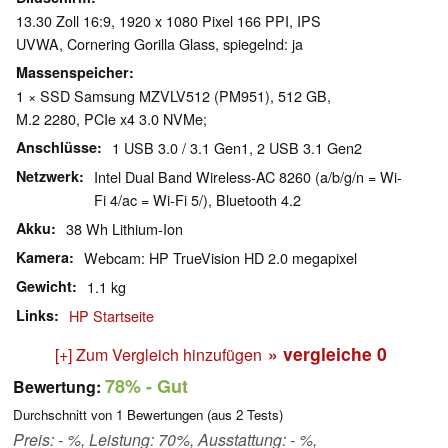
13.30 Zoll 16:9, 1920 x 1080 Pixel 166 PPI, IPS
UVWA, Cornering Gorilla Glass, spiegelnd: ja
Massenspeicher
1 × SSD Samsung MZVLV512 (PM951), 512 GB,
M.2 2280, PCIe x4 3.0 NVMe;
Anschlüsse
1 USB 3.0 / 3.1 Gen1, 2 USB 3.1 Gen2
Netzwerk
Intel Dual Band Wireless-AC 8260 (a/b/g/n = Wi-
Fi 4/ac = Wi-Fi 5/), Bluetooth 4.2
Akku
38 Wh Lithium-Ion
Kamera
Webcam: HP TrueVision HD 2.0 megapixel
Gewicht
1.1 kg
Links
HP Startseite
» vergleiche
0
[+] Zum Vergleich hinzufügen
78%
- Gut
Bewertung:
Durchschnitt von
1
Bewertungen (aus
2
Tests)
Preis: - %, Leistung: 70%, Ausstattung: - %,