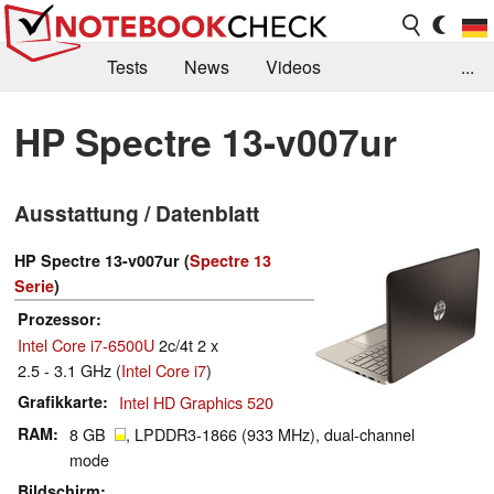
Tests
News
Videos
...
Benchmarks & Tech
Externe Tests
HP Spectre 13-v007ur
Kaufberatung
Deals
Suche
Jobs
Ausstattung / Datenblatt
Forum
HP Spectre 13-v007ur (
Spectre 13
Serie
)
Prozessor
Intel Core i7-6500U
2c/4t 2 x
2.5 - 3.1 GHz (
Intel Core i7
)
Grafikkarte
Intel HD Graphics 520
RAM
8 GB
, LPDDR3-1866 (933 MHz), dual-channel
mode
Bildschirm