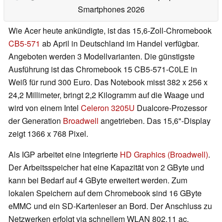
Smartphones 2026
Wie Acer heute ankündigte, ist das 15,6-Zoll-Chromebook
CB5-571
ab April in Deutschland im Handel verfügbar.
Angeboten werden 3 Modellvarianten. Die günstigste
Ausführung ist das Chromebook 15 CB5-571-C0LE in
Weiß für rund 300 Euro. Das Notebook misst 382 x 256 x
24,2 Millimeter, bringt 2,2 Kilogramm auf die Waage und
wird von einem Intel
Celeron 3205U
Dualcore-Prozessor
der Generation
Broadwell
angetrieben. Das 15,6"-Display
zeigt 1366 x 768 Pixel.
Als IGP arbeitet eine integrierte
HD Graphics (Broadwell)
.
Der Arbeitsspeicher hat eine Kapazität von 2 GByte und
kann bei Bedarf auf 4 GByte erweitert werden. Zum
lokalen Speichern auf dem Chromebook sind 16 GByte
eMMC und ein SD-Kartenleser an Bord. Der Anschluss zu
Netzwerken erfolgt via schnellem WLAN 802.11 ac.