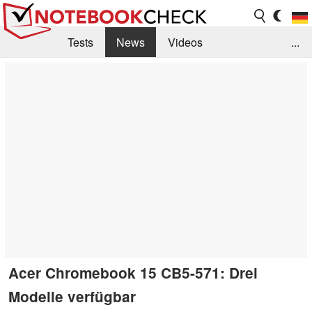
Tests
News
Videos
...
Benchmarks & Tech
Externe Tests
Kaufberatung
Deals
Suche
Jobs
Forum
Acer Chromebook 15 CB5-571: Drei
Modelle verfügbar