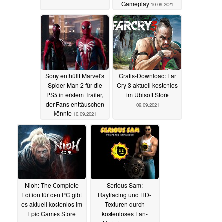
Gameplay
10.09.2021
Sony enthüllt Marvel's
Gratis-Download: Far
Spider-Man 2 für die
Cry 3 aktuell kostenlos
PS5 in erstem Trailer,
im Ubisoft Store
der Fans enttäuschen
09.09.2021
könnte
10.09.2021
Nioh: The Complete
Serious Sam:
Edition für den PC gibt
Raytracing und HD-
es aktuell kostenlos im
Texturen durch
Epic Games Store
kostenloses Fan-