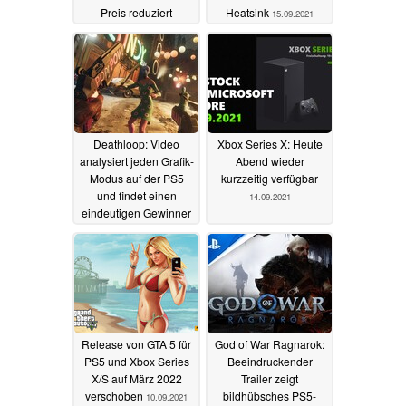
Preis reduziert
Heatsink
15.09.2021
18.09.2021
Deathloop: Video
Xbox Series X: Heute
analysiert jeden Grafik-
Abend wieder
Modus auf der PS5
kurzzeitig verfügbar
und findet einen
14.09.2021
eindeutigen Gewinner
14.09.2021
Release von GTA 5 für
God of War Ragnarok:
PS5 und Xbox Series
Beeindruckender
X/S auf März 2022
Trailer zeigt
verschoben
bildhübsches PS5-
10.09.2021