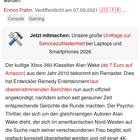
werden.
Enrico Frahn
,
Veröffentlicht am
07.09.2021
🇺🇸
🇫🇷
...
Console
Gaming
Jetzt mitmachen:
Unsere große
Umfrage zur
Servicezufriedenheit
bei Laptops und
Smartphones 2026
Der kultige Xbox-360-Klassiker Alan Wake (
ab 7 Euro auf
Amazon
) aus dem Jahr 2010 bekommt ein Remaster. Dies
hat Entwickler Remedy Entertainment
laut
übereinstimmenden Berichten
nun auch offiziell
angekündigt, nachdem schon seit geraumer Zeit
entsprechende Gerüchte die Runde machten. Der Psycho-
Thriller, der sich um den gleichnamigen Autoren Alan
Wake dreht, der sich im amerikanischen Nord-Westen auf
die Suche nach seiner verschwundenen Frau begibt, soll
grafisch komplett überarbeitet werden und mit einer 4K-