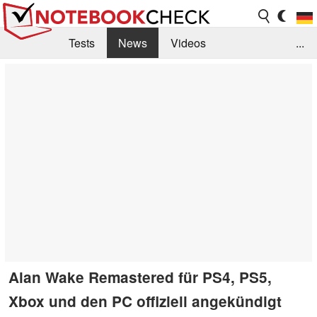
Tests
News
Videos
...
Benchmarks & Tech
Externe Tests
Kaufberatung
Deals
Suche
Jobs
Forum
Alan Wake Remastered für PS4, PS5,
Xbox und den PC offiziell angekündigt