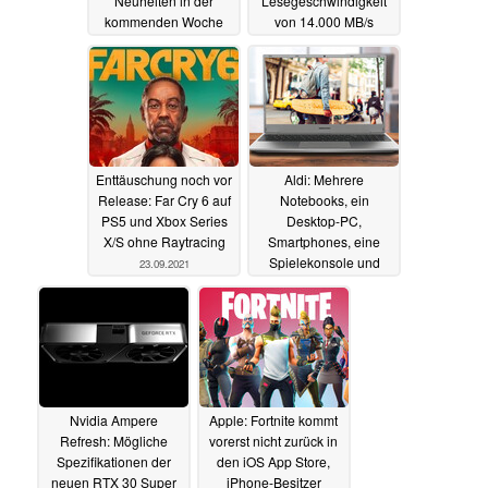
Neuheiten in der
Lesegeschwindigkeit
kommenden Woche
von 14.000 MB/s
24.09.2021
24.09.2021
Enttäuschung noch vor
Aldi: Mehrere
Release: Far Cry 6 auf
Notebooks, ein
PS5 und Xbox Series
Desktop-PC,
X/S ohne Raytracing
Smartphones, eine
Spielekonsole und
23.09.2021
weitere Technik zu
Angebotspreisen
23.09.2021
Nvidia Ampere
Apple: Fortnite kommt
Refresh: Mögliche
vorerst nicht zurück in
Spezifikationen der
den iOS App Store,
neuen RTX 30 Super
iPhone-Besitzer