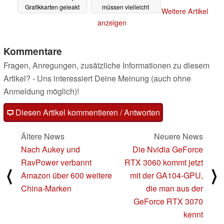
Grafikkarten geleakt
müssen vielleicht
Weitere Artikel
jahrelang auf das Spiel
22.09.2021
anzeigen
verzichten
22.09.2021
Kommentare
Fragen, Anregungen, zusätzliche Informationen zu diesem
Artikel? - Uns interessiert Deine Meinung (auch ohne
Anmeldung möglich)!
Diesen Artikel kommentieren / Antworten
Ältere News
Neuere News
Nach Aukey und
Die Nvidia GeForce
RavPower verbannt
RTX 3060 kommt jetzt
⟨
⟩
Amazon über 600 weitere
mit der GA104-GPU,
China-Marken
die man aus der
GeForce RTX 3070
kennt