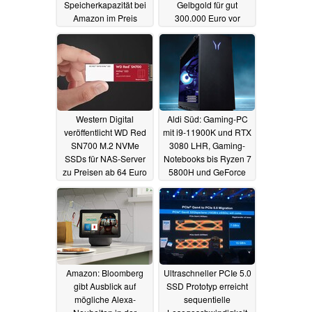
Speicherkapazität bei
Gelbgold für gut
Amazon im Preis
300.000 Euro vor
reduziert
10.10.2021
06.10.2021
Western Digital
Aldi Süd: Gaming-PC
veröffentlicht WD Red
mit i9-11900K und RTX
SN700 M.2 NVMe
3080 LHR, Gaming-
SSDs für NAS-Server
Notebooks bis Ryzen 7
zu Preisen ab 64 Euro
5800H und GeForce
RTX 3070
29.09.2021
27.09.2021
Amazon: Bloomberg
Ultraschneller PCIe 5.0
gibt Ausblick auf
SSD Prototyp erreicht
mögliche Alexa-
sequentielle