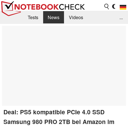
Tests
News
Videos
...
Benchmarks & Tech
Externe Tests
Kaufberatung
Deals
Suche
Jobs
Forum
Deal: PS5 kompatible PCIe 4.0 SSD
Samsung 980 PRO 2TB bei Amazon im