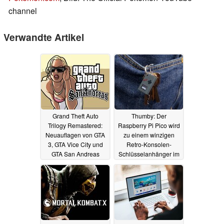
channel
Verwandte Artikel
Grand Theft Auto
Thumby: Der
Trilogy Remastered:
Raspberry Pi Pico wird
Neuauflagen von GTA
zu einem winzigen
3, GTA Vice City und
Retro-Konsolen-
GTA San Andreas
Schlüsselanhänger im
geleakt
Nintendo Game Boy
30.09.2021
Design
29.09.2021