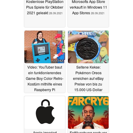
Kostenlose PlayStation
Microsofts App Store
Plus Spiele für Oktober
verkauft in Windows 11
2021 geleakt
App Stores
28.09.2021
28.09.2021
Video: YouTuber baut
Seltene Kekse:
ein funktionierendes
Pokémon Oreos
Game Boy Color Retro-
erreichen auf eBay
Kostüm mithilfe eines
Preise von bis zu
Raspberry Pi
15.000 US-Dollar
Emulators
28.09.2021
27.09.2021
Apple ignoriert
Enttäuschung noch vor