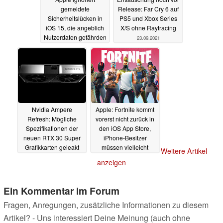
gemeldete
Release: Far Cry 6 auf
Sicherheitslücken in
PS5 und Xbox Series
iOS 15, die angeblich
X/S ohne Raytracing
Nutzerdaten gefährden
23.09.2021
25.09.2021
Nvidia Ampere
Apple: Fortnite kommt
Refresh: Mögliche
vorerst nicht zurück in
Spezifikationen der
den iOS App Store,
neuen RTX 30 Super
iPhone-Besitzer
Grafikkarten geleakt
müssen vielleicht
Weitere Artikel
jahrelang auf das Spiel
22.09.2021
anzeigen
verzichten
22.09.2021
Ein Kommentar im Forum
Fragen, Anregungen, zusätzliche Informationen zu diesem
Artikel? - Uns interessiert Deine Meinung (auch ohne