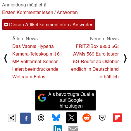
Anmeldung möglich)!
Ersten Kommentar lesen
/
Antworten
Diesen Artikel kommentieren / Antworten
Ältere News
Neuere News
Das Vaonis Hyperia
FRITZ!Box 6850 5G:
Kamera-Teleskop mit 61
AVMs 569 Euro teurer
⟨
⟩
MP Vollformat-Sensor
5G-Router ab Oktober
liefert beeindruckende
endlich in Deutschland
Weltraum-Fotos
erhältlich
Als bevorzugte Quelle
auf Google
hinzufügen