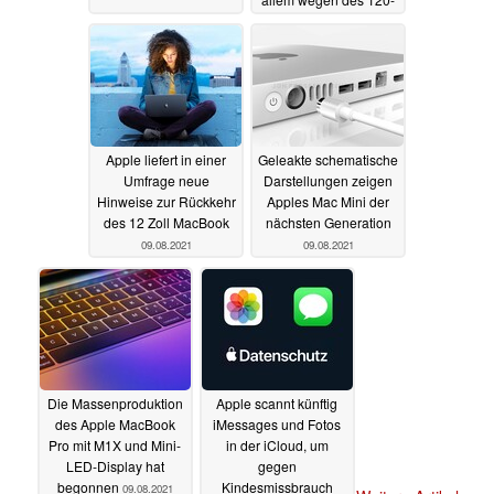
Hz-Displays
09.08.2021
Apple liefert in einer
Geleakte schematische
Umfrage neue
Darstellungen zeigen
Hinweise zur Rückkehr
Apples Mac Mini der
des 12 Zoll MacBook
nächsten Generation
09.08.2021
09.08.2021
Die Massenproduktion
Apple scannt künftig
des Apple MacBook
iMessages und Fotos
Pro mit M1X und Mini-
in der iCloud, um
LED-Display hat
gegen
begonnen
Kindesmissbrauch
09.08.2021