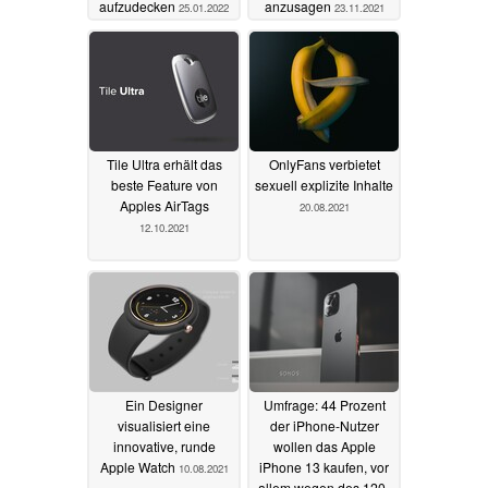
aufzudecken
anzusagen
25.01.2022
23.11.2021
Tile Ultra erhält das
OnlyFans verbietet
beste Feature von
sexuell explizite Inhalte
Apples AirTags
20.08.2021
12.10.2021
Ein Designer
Umfrage: 44 Prozent
visualisiert eine
der iPhone-Nutzer
innovative, runde
wollen das Apple
Apple Watch
iPhone 13 kaufen, vor
10.08.2021
allem wegen des 120-