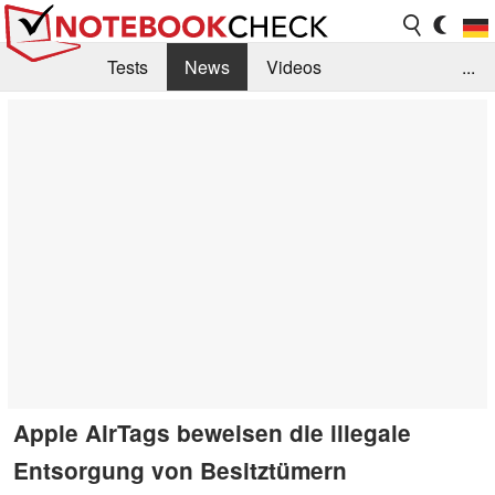
Tests
News
Videos
...
Benchmarks & Tech
Externe Tests
Kaufberatung
Deals
Suche
Jobs
Forum
Apple AirTags beweisen die illegale
Entsorgung von Besitztümern