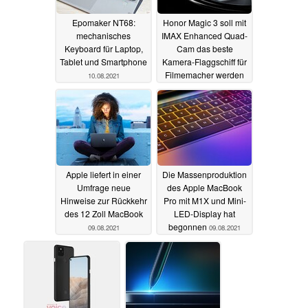
Epomaker NT68:
Honor Magic 3 soll mit
mechanisches
IMAX Enhanced Quad-
Keyboard für Laptop,
Cam das beste
Tablet und Smartphone
Kamera-Flaggschiff für
Filmemacher werden
10.08.2021
10.08.2021
Apple liefert in einer
Die Massenproduktion
Umfrage neue
des Apple MacBook
Hinweise zur Rückkehr
Pro mit M1X und Mini-
des 12 Zoll MacBook
LED-Display hat
begonnen
09.08.2021
09.08.2021