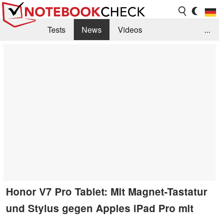
Tests
News
Videos
...
Benchmarks & Tech
Externe Tests
Kaufberatung
Deals
Suche
Jobs
Forum
Honor V7 Pro Tablet: Mit Magnet-Tastatur
und Stylus gegen Apples iPad Pro mit