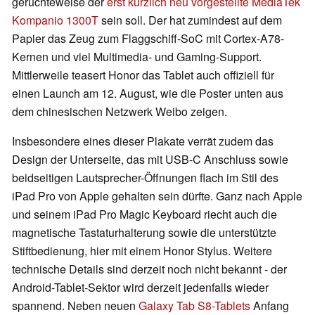
gerüchteweise der
erst kürzlich neu vorgestellte MediaTek
Kompanio 1300T
sein soll. Der hat zumindest auf dem
Papier das Zeug zum Flaggschiff-SoC mit Cortex-A78-
Kernen und viel Multimedia- und Gaming-Support.
Mittlerweile teasert Honor das Tablet auch offiziell für
einen Launch am 12. August, wie die Poster unten aus
dem chinesischen Netzwerk Weibo zeigen.
Insbesondere eines dieser Plakate verrät zudem das
Design der Unterseite, das mit USB-C Anschluss sowie
beidseitigen Lautsprecher-Öffnungen flach im Stil des
iPad Pro von Apple gehalten sein dürfte. Ganz nach Apple
und seinem iPad Pro Magic Keyboard riecht auch die
magnetische Tastaturhalterung sowie die unterstützte
Stiftbedienung, hier mit einem Honor Stylus. Weitere
technische Details sind derzeit noch nicht bekannt - der
Android-Tablet-Sektor wird derzeit jedenfalls wieder
spannend. Neben neuen
Galaxy Tab S8-Tablets
Anfang