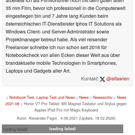
arbeitete ich als Filmvorführer noch mit dem guten alten
35 mm Film, bevor ich professionell in die Computerwelt
eingestiegen bin und 7 Jahre lang Kunden beim
österreichischen IT-Dienstleister Iphos IT Solutions als
Windows Client- und Server-Administrator sowie
Projektmanager betreut habe. Als viel reisender
Freelancer schreibe ich nun schon seit 2016 für
Notebookcheck von allen Ecken dieser Welt aus über
brandaktuelle mobile Technologien in Smartphones,
Laptops und Gadgets aller Art.
Kontakt:
@alfawien
>
Notebook Test, Laptop Test und News
>
News
>
Newsarchiv
>
News
2021-08
> Honor V7 Pro Tablet: Mit Magnet-Tastatur und Stylus gegen
Apples iPad Pro mit Magic Keyboard
Autor: Alexander Fagot, 4.08.2021 (Update: 18.02.2026)
loading failed!
loading failed!