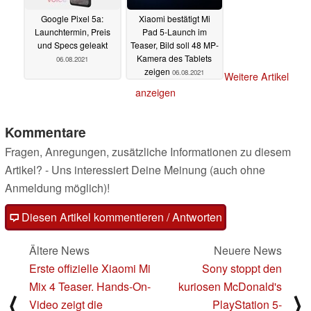
Google Pixel 5a:
Xiaomi bestätigt Mi
Launchtermin, Preis
Pad 5-Launch im
und Specs geleakt
Teaser, Bild soll 48 MP-
Kamera des Tablets
06.08.2021
zeigen
06.08.2021
Weitere Artikel
anzeigen
Kommentare
Fragen, Anregungen, zusätzliche Informationen zu diesem
Artikel? - Uns interessiert Deine Meinung (auch ohne
Anmeldung möglich)!
Diesen Artikel kommentieren / Antworten
Ältere News
Neuere News
Erste offizielle Xiaomi Mi
Sony stoppt den
Mix 4 Teaser. Hands-On-
kuriosen McDonald's
⟨
⟩
Video zeigt die
PlayStation 5-