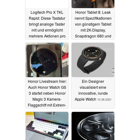
Logitech Pro X TKL
Honor Tablet 8: Leak
Rapid: Diese Tastatur
nennt Spezifikationen
bringt analoge Taster
von günstigem Tablet
mit und ermöglicht
mit 2K-Display,
mehrere Aktionen pro
Snapdragon 680 und
Taste
22,5 Watt
18.09.2024
11.07.2022
Honor Livestream hier:
Ein Designer
Auch Honor Watch GS
visualisiert eine
3 startet neben Honor
innovative, runde
Magic 3 Kamera-
Apple Watch
10.08.2021
Flaggschiff mit Extrem-
Weitwinkel, wie ein
Leak zeigt
12.08.2021