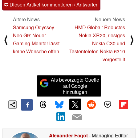
Diesen Artikel kommentieren / Antworten
Ältere News
Neuere News
Samsung Odyssey
HMD Global: Robustes
Neo G9: Neuer
Nokia XR20, riesiges
⟨
⟩
Gaming-Monitor lässt
Nokia C30 und
keine Wünsche offen
Tastentelefon Nokia 6310
vorgestellt
Als bevorzugte Quelle
auf Google
hinzufügen
Alexander Fagot
- Managing Editor