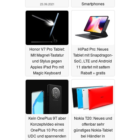
Smartphones
23.09.2021
vorgestellt
11.08.2021
Honor V7 Pro Tablet:
HiPad Pro: Neues
Mit Magnet-Tastatur
Tablet mit Snapdragon-
und Stylus gegen
SoC, LTE und Android
Apples iPad Pro mit
11 startet mit sattem
Magic Keyboard
Rabatt + gratis
Tastaturhülle
04.08.2021
30.07.2021
Kein OnePlus 9T aber
Nokia T20: Neues und
Konzeptvideo eines
offenbar sehr
OnePlus 10 Pro mit
günstiges Nokia-Tablet
UDC und spannenden
bei Händler in