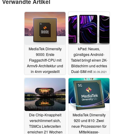
Verwandte Artikel
MediaTek Dimensity
kPad: Neues,
9000: Erste
günstiges Android-
Flaggschiff-CPU mit
Tablet bringt einen 2K-
Armv9-Architektur und
Bildschirm und echtes
in 4nm vorgestellt
Dual-SIM mit
30.09.2021
19.11.2021
Die Chip-Knappheit
MediaTek Dimensity
verschlimmert sich,
920 und 810: Zwei
TSMCs Lieferzeiten
neue Prozessoren für
erreichen 21 Wochen
Mittelklasse-