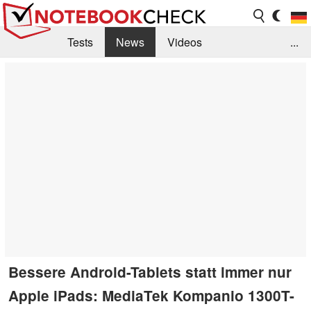
Tests
News
Videos
...
Benchmarks & Tech
Externe Tests
Kaufberatung
Deals
Suche
Jobs
Forum
Bessere Android-Tablets statt immer nur
Apple iPads: MediaTek Kompanio 1300T-