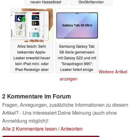
neuen Hasselblad-
Großbritannien
Kameras
entdeckt
30.07.2021
29.07.2021
Alles falsch: Sehr
Samsung Galaxy Tab
bekannter Apple-
S8-Serie gemeinsam
Leaker erwartet heuer
mit Galaxy S22 und mit
kein iPad mini- oder
"Snapdragon 895":
iPad-Redesign aber
Leaker liefert einige
Weitere Artikel
ein spannendes iPad
Specs
27.07.2021
anzeigen
Air 5
28.07.2021
2 Kommentare im Forum
Fragen, Anregungen, zusätzliche Informationen zu diesem
Artikel? - Uns interessiert Deine Meinung (auch ohne
Anmeldung möglich)!
Alle 2 Kommentare lesen
/
Antworten