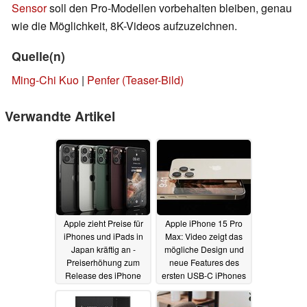
Sensor
soll den Pro-Modellen vorbehalten bleiben, genau
wie die Möglichkeit, 8K-Videos aufzuzeichnen.
Quelle(n)
Ming-Chi Kuo
|
Penfer (Teaser-Bild)
Verwandte Artikel
Apple zieht Preise für
Apple iPhone 15 Pro
iPhones und iPads in
Max: Video zeigt das
Japan kräftig an -
mögliche Design und
Preiserhöhung zum
neue Features des
Release des iPhone
ersten USB-C iPhones
14 auch in
19.06.2022
Deutschland?
02.07.2022