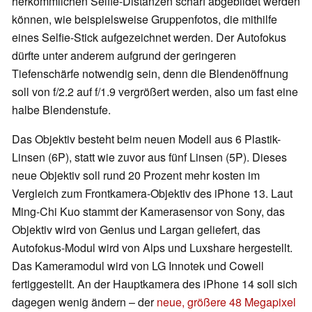
herkömmlichen Selfie-Distanzen scharf abgebildet werden
können, wie beispielsweise Gruppenfotos, die mithilfe
eines Selfie-Stick aufgezeichnet werden. Der Autofokus
dürfte unter anderem aufgrund der geringeren
Tiefenschärfe notwendig sein, denn die Blendenöffnung
soll von f/2.2 auf f/1.9 vergrößert werden, also um fast eine
halbe Blendenstufe.
Das Objektiv besteht beim neuen Modell aus 6 Plastik-
Linsen (6P), statt wie zuvor aus fünf Linsen (5P). Dieses
neue Objektiv soll rund 20 Prozent mehr kosten im
Vergleich zum Frontkamera-Objektiv des iPhone 13. Laut
Ming-Chi Kuo stammt der Kamerasensor von Sony, das
Objektiv wird von Genius und Largan geliefert, das
Autofokus-Modul wird von Alps und Luxshare hergestellt.
Das Kameramodul wird von LG Innotek und Cowell
fertiggestellt. An der Hauptkamera des iPhone 14 soll sich
dagegen wenig ändern – der
neue, größere 48 Megapixel