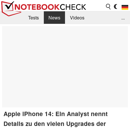
Tests
News
Videos
...
Benchmarks & Tech
Externe Tests
Kaufberatung
Deals
Suche
Jobs
Forum
Apple iPhone 14: Ein Analyst nennt
Details zu den vielen Upgrades der