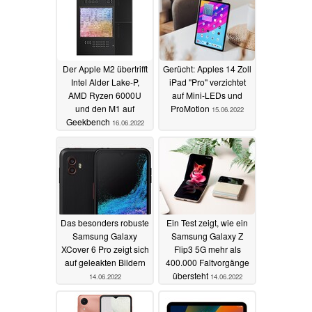
Der Apple M2 übertrifft
Gerücht: Apples 14 Zoll
Intel Alder Lake-P,
iPad "Pro" verzichtet
AMD Ryzen 6000U
auf Mini-LEDs und
und den M1 auf
ProMotion
15.06.2022
Geekbench
16.06.2022
Das besonders robuste
Ein Test zeigt, wie ein
Samsung Galaxy
Samsung Galaxy Z
XCover 6 Pro zeigt sich
Flip3 5G mehr als
auf geleakten Bildern
400.000 Faltvorgänge
übersteht
14.06.2022
14.06.2022