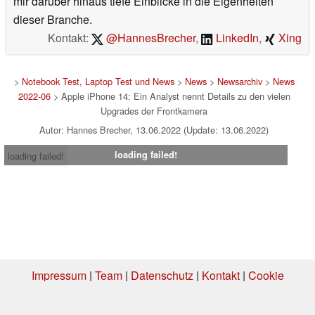
mir darüber hinaus tiefe Einblicke in die Eigenheiten
dieser Branche.
Kontakt:
@HannesBrecher
,
LinkedIn
,
Xing
>
Notebook Test, Laptop Test und News
>
News
>
Newsarchiv
>
News
2022-06
> Apple iPhone 14: Ein Analyst nennt Details zu den vielen
Upgrades der Frontkamera
Autor: Hannes Brecher, 13.06.2022 (Update: 13.06.2022)
loading failed!
loading failed!
Impressum
|
Team
|
Datenschutz
|
Kontakt
|
Cookie
Einstellungen
| 06.08.2026 08:45
* Beim Kauf über einen Affiliate-Link kann Notebookcheck eine Vergütung