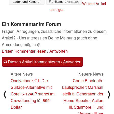
Laden und Kamera-
Frontkamera
13.06.2022
Weitere Artikel
Upgrades
13.06.2022
anzeigen
Ein Kommentar im Forum
Fragen, Anregungen, zusätzliche Informationen zu diesem
Artikel? - Uns interessiert Deine Meinung (auch ohne
Anmeldung möglich)!
Ersten Kommentar lesen
/
Antworten
Diesen Artikel kommentieren / Antworten
Ältere News
Neuere News
OneNetbook T1: Die
Coole Bluetooth-
Surface-Alternative mit
Lautsprecher: Marshall
⟨
⟩
Core i5-1240P startet im
stellt 3. Generation der
Crowdfunding für 899
Home-Speaker Action
Dollar
III, Stanmore III und
Woburn III vor