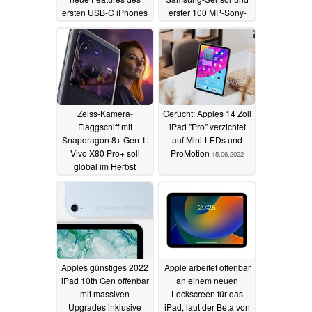
ersten USB-C iPhones
erster 100 MP-Sony-
Sensor
19.06.2022
18.06.2022
Zeiss-Kamera-
Gerücht: Apples 14 Zoll
Flaggschiff mit
iPad "Pro" verzichtet
Snapdragon 8+ Gen 1:
auf Mini-LEDs und
Vivo X80 Pro+ soll
ProMotion
15.06.2022
global im Herbst
starten
16.06.2022
Apples günstiges 2022
Apple arbeitet offenbar
iPad 10th Gen offenbar
an einem neuen
mit massiven
Lockscreen für das
Upgrades inklusive
iPad, laut der Beta von