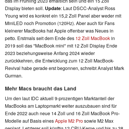
das im Frühling 2023 erhältlich sein und ein 15 Zoll
Display bieten soll.
Update
: Laut DSCC-Analyst Ross
Young wird es konkret ein 15,2 Zoll Panel aber weder mit
MiniLED noch Promotion (120Hz). Aber auch für Fans
kleinerer MacBooks hat Apple offenbar was Neues in
petto. Erstmals seit dem Ende des
12 Zoll MacBook
in
2019 soll das "MacBook mini" mit 12 Zoll Display Ende
2023 beziehungsweise Anfang 2024 wieder
zurückkehren, die Entwicklung zum 12 Zoll MacBook-
Revival habe gerade erst begonnen, schreibt Analyst Mark
Gurman.
Mehr Macs braucht das Land
Um den laut IDC aktuell 9-prozentigen Marktanteil der
MacBooks am Laptopmarkt weiter auszubauen sind für
Ende 2022 auch neue 14 Zoll und 16 Zoll MacBook Pro-
Modelle auf Basis eines
Apple M2 Pro
sowie M2 Max
geplant. Letzterer soll künftig 12 CPU-Kerne und bis zu 38