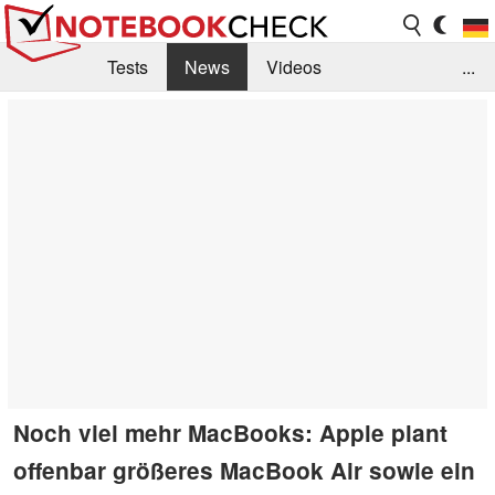
Tests
News
Videos
...
Benchmarks & Tech
Externe Tests
Kaufberatung
Deals
Suche
Jobs
Forum
Noch viel mehr MacBooks: Apple plant
offenbar größeres MacBook Air sowie ein