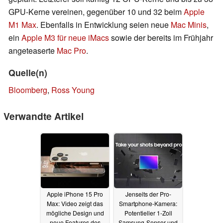
GPU-Kerne vereinen, gegenüber 10 und 32 beim
Apple
M1 Max
. Ebenfalls in Entwicklung seien neue
Mac Minis
,
ein
Apple M3 für neue iMacs
sowie der bereits im Frühjahr
angeteaserte
Mac Pro
.
Quelle(n)
Bloomberg
,
Ross Young
Verwandte Artikel
Apple iPhone 15 Pro
Jenseits der Pro-
Max: Video zeigt das
Smartphone-Kamera:
mögliche Design und
Potentieller 1-Zoll
neue Features des
Samsung-Sensor und