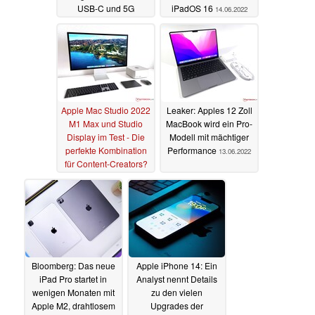
USB-C und 5G
iPadOS 16
14.06.2022
15.06.2022
Apple Mac Studio 2022
Leaker: Apples 12 Zoll
M1 Max und Studio
MacBook wird ein Pro-
Display im Test - Die
Modell mit mächtiger
perfekte Kombination
Performance
13.06.2022
für Content-Creators?
13.06.2022
Bloomberg: Das neue
Apple iPhone 14: Ein
iPad Pro startet in
Analyst nennt Details
wenigen Monaten mit
zu den vielen
Apple M2, drahtlosem
Upgrades der