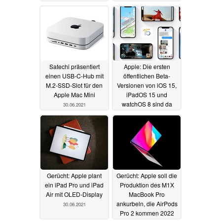
01.07.2021
Satechi präsentiert
Apple: Die ersten
einen USB-C-Hub mit
öffentlichen Beta-
M.2-SSD-Slot für den
Versionen von iOS 15,
Apple Mac Mini
iPadOS 15 und
watchOS 8 sind da
30.06.2021
30.06.2021
Gerücht: Apple plant
Gerücht: Apple soll die
ein iPad Pro und iPad
Produktion des M1X
Air mit OLED-Display
MacBook Pro
ankurbeln, die AirPods
30.06.2021
Pro 2 kommen 2022