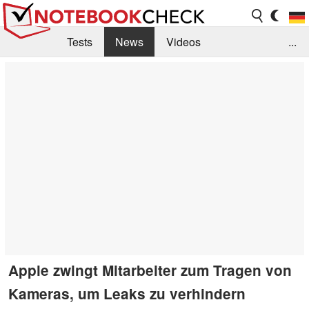
Tests
News
Videos
...
Benchmarks & Tech
Externe Tests
Kaufberatung
Deals
Suche
Jobs
Forum
Apple zwingt Mitarbeiter zum Tragen von
Kameras, um Leaks zu verhindern