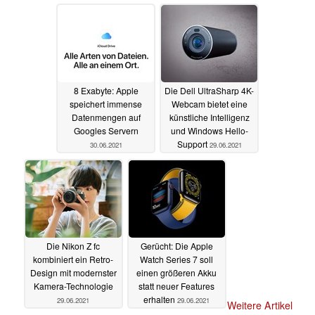
30.06.2021
8 Exabyte: Apple
Die Dell UltraSharp 4K-
speichert immense
Webcam bietet eine
Datenmengen auf
künstliche Intelligenz
Googles Servern
und Windows Hello-
Support
30.06.2021
29.06.2021
Die Nikon Z fc
Gerücht: Die Apple
kombiniert ein Retro-
Watch Series 7 soll
Design mit modernster
einen größeren Akku
Kamera-Technologie
statt neuer Features
erhalten
29.06.2021
29.06.2021
Weitere Artikel