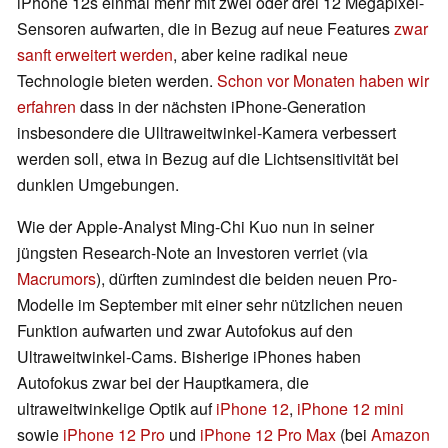
iPhone 12s einmal mehr mit zwei oder drei 12 Megapixel-
Sensoren aufwarten, die in Bezug auf neue Features
zwar
sanft erweitert werden
, aber keine radikal neue
Technologie bieten werden.
Schon vor Monaten haben wir
erfahren
dass in der nächsten iPhone-Generation
insbesondere die Ulltraweitwinkel-Kamera verbessert
werden soll, etwa in Bezug auf die Lichtsensitivität bei
dunklen Umgebungen.
Wie der Apple-Analyst Ming-Chi Kuo nun in seiner
jüngsten Research-Note an Investoren verriet (via
Macrumors
), dürften zumindest die beiden neuen Pro-
Modelle im September mit einer sehr nützlichen neuen
Funktion aufwarten und zwar Autofokus auf den
Ultraweitwinkel-Cams. Bisherige iPhones haben
Autofokus zwar bei der Hauptkamera, die
ultraweitwinkelige Optik auf
iPhone 12
,
iPhone 12 mini
sowie
iPhone 12 Pro
und
iPhone 12 Pro Max
(bei
Amazon