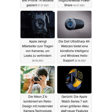
alle iPhone 14 Modelle
möglicherweise Power-
geplant
Share
07.07.2021
04.07.2021
Apple zwingt
Die Dell UltraSharp 4K-
Mitarbeiter zum Tragen
Webcam bietet eine
von Kameras, um
künstliche Intelligenz
Leaks zu verhindern
und Windows Hello-
Support
29.06.2021
29.06.2021
Die Nikon Z fc
Gerücht: Die Apple
kombiniert ein Retro-
Watch Series 7 soll
Design mit modernster
einen größeren Akku
Kamera-Technologie
statt neuer Features