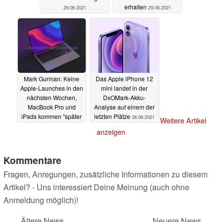
erhalten
29.06.2021
29.06.2021
Mark Gurman: Keine
Das Apple iPhone 12
Apple-Launches in den
mini landet in der
nächsten Wochen,
DxOMark-Akku-
MacBook Pro und
Analyse auf einem der
iPads kommen "später
letzten Plätze
28.06.2021
Weitere Artikel
in 2021"
28.06.2021
anzeigen
Kommentare
Fragen, Anregungen, zusätzliche Informationen zu diesem
Artikel? - Uns interessiert Deine Meinung (auch ohne
Anmeldung möglich)!
Ältere News
Neuere News