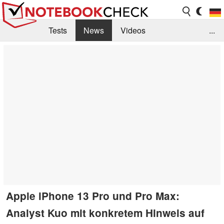
Tests
News
Videos
...
Benchmarks & Tech
Externe Tests
Kaufberatung
Deals
Suche
Jobs
Forum
Apple iPhone 13 Pro und Pro Max:
Analyst Kuo mit konkretem Hinweis auf