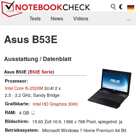
Tests
News
Videos
...
Benchmarks & Tech
Externe Tests
Asus B53E
Kaufberatung
Deals
Suche
Jobs
Ausstattung / Datenblatt
Forum
Asus B53E (
B53E Serie
)
Prozessor
Intel Core i5-2520M
2c/4t 2 x
2.5 - 3.2 GHz, Sandy Bridge
Grafikkarte
Intel HD Graphics 3000
RAM
4 GB
Bildschirm
15.60 Zoll 16:9, 1366 x 768 Pixel, spiegelnd: ja
Betriebssystem
Microsoft Windows 7 Home Premium 64 Bit