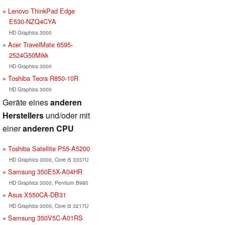
Lenovo ThinkPad Edge
E530-NZQ4CYA
HD Graphics 3000
Acer TravelMate 6595-
2524G50Mikk
HD Graphics 3000
Toshiba Tecra R850-10R
HD Graphics 3000
Geräte eines
anderen
Herstellers
und/oder mit
einer
anderen CPU
Toshiba Satellite P55-A5200
HD Graphics 3000, Core i5 3337U
Samsung 350E5X-A04HR
HD Graphics 3000, Pentium B980
Asus X550CA-DB31
HD Graphics 3000, Core i3 3217U
Samsung 350V5C-A01RS