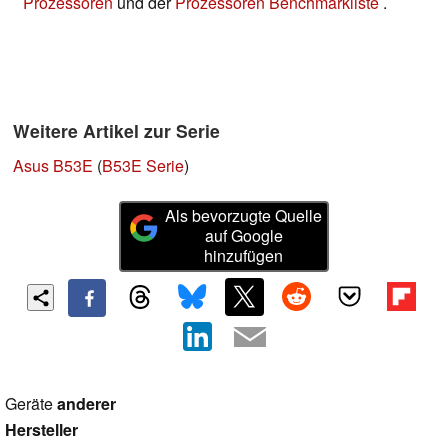
Prozessoren
und der
Prozessoren Benchmarkliste
.
Weitere Artikel zur Serie
Asus B53E
(
B53E Serie
)
Als bevorzugte Quelle
auf Google
hinzufügen
Geräte
anderer
Hersteller