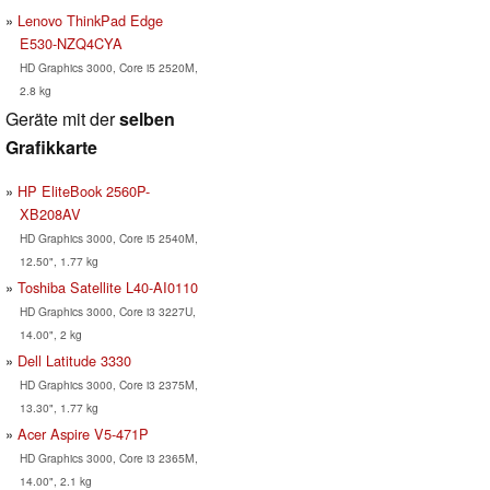
Lenovo ThinkPad Edge
E530-NZQ4CYA
HD Graphics 3000, Core i5 2520M,
2.8 kg
Geräte mit der
selben
Grafikkarte
HP EliteBook 2560P-
XB208AV
HD Graphics 3000, Core i5 2540M,
12.50", 1.77 kg
Toshiba Satellite L40-AI0110
HD Graphics 3000, Core i3 3227U,
14.00", 2 kg
Dell Latitude 3330
HD Graphics 3000, Core i3 2375M,
13.30", 1.77 kg
Acer Aspire V5-471P
HD Graphics 3000, Core i3 2365M,
14.00", 2.1 kg