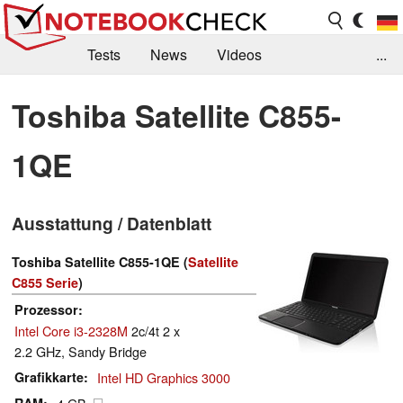
Tests
News
Videos
...
Benchmarks & Tech
Externe Tests
Toshiba Satellite C855-
Kaufberatung
Deals
Suche
Jobs
1QE
Forum
Ausstattung / Datenblatt
Toshiba Satellite C855-1QE (
Satellite
C855 Serie
)
Prozessor
Intel Core i3-2328M
2c/4t 2 x
2.2 GHz, Sandy Bridge
Grafikkarte
Intel HD Graphics 3000