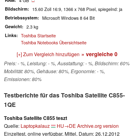
RAM
4 GB
Bildschirm
15.60 Zoll 16:9, 1366 x 768 Pixel, spiegelnd: ja
Betriebssystem
Microsoft Windows 8 64 Bit
Gewicht
2.3 kg
Links
Toshiba Startseite
Toshiba Notebooks Übersichtseite
» vergleiche
0
[+] Zum Vergleich hinzufügen
Preis: - %, Leistung: - %, Ausstattung: - %, Bildschirm: 60%
Mobilität: 80%, Gehäuse: 80%, Ergonomie: - %,
Emissionen: 80%
Testberichte für das Toshiba Satellite C855-
1QE
Toshiba Satellite C855 teszt
Quelle:
Laptopkalauz
HU→DE
Archive.org version
Einzeltest, online verfügbar, Mittel, Datum: 26.12.2012