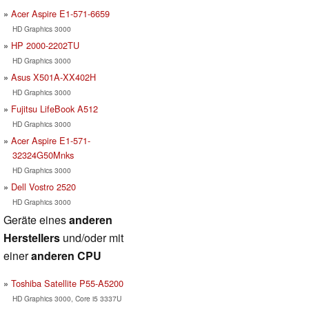
Acer Aspire E1-571-6659
HD Graphics 3000
HP 2000-2202TU
HD Graphics 3000
Asus X501A-XX402H
HD Graphics 3000
Fujitsu LifeBook A512
HD Graphics 3000
Acer Aspire E1-571-
32324G50Mnks
HD Graphics 3000
Dell Vostro 2520
HD Graphics 3000
Geräte eines
anderen
Herstellers
und/oder mit
einer
anderen CPU
Toshiba Satellite P55-A5200
HD Graphics 3000, Core i5 3337U