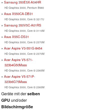
Samsung 350E5X-A04HR
HD Graphics 3000, Pentium B980
Asus X550CA-DB31
HD Graphics 3000, Core i3 3217U
Samsung 350V5C-A01RS
HD Graphics 3000, Core i3 3110M
Asus X55C-DS31
HD Graphics 3000, Core i3 2370M
Acer Aspire V3-551G-8454
HD Graphics 3000, Core i3 2370M
Acer Aspire V5-571-
323b4G50Mass
HD Graphics 3000, Core i3 2365M
Acer Aspire V5-571P-
323b6G75Mass
HD Graphics 3000, Core i3 2365M
Geräte mit der
selben
GPU
und/oder
Bildschirmgröße