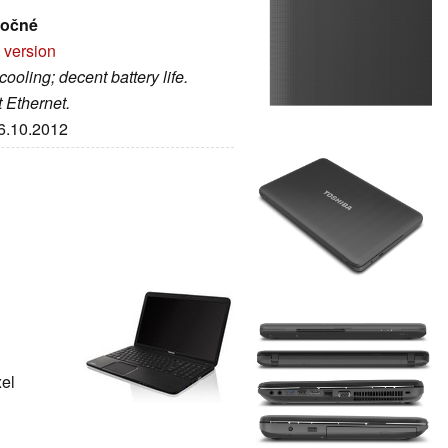
ročné
 version
ooling; decent battery life.
 Ethernet.
16.10.2012
xel