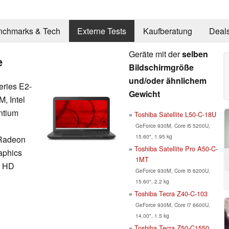
nchmarks & Tech
Externe Tests
Kaufberatung
Deal
Geräte mit der
selben
e
Bildschirmgröße
und/oder ähnlichem
ries E2-
Gewicht
M, Intel
ntium
Toshiba Satellite L50-C-18U
GeForce 930M, Core i5 5200U,
15.60", 1.95 kg
Radeon
Toshiba Satellite Pro A50-C-
aphics
1MT
l HD
GeForce 930M, Core i5 6200U,
15.60", 2.2 kg
Toshiba Tecra Z40-C-103
GeForce 930M, Core i7 6600U,
14.00", 1.5 kg
Toshiba Tecra Z50-C1550