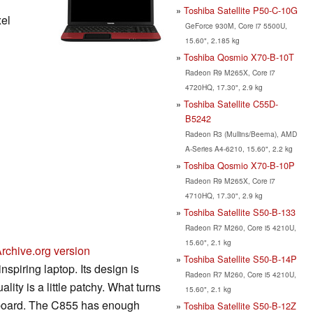
Toshiba Satellite P50-C-10G
xel
GeForce 930M, Core i7 5500U,
15.60", 2.185 kg
Toshiba Qosmio X70-B-10T
Radeon R9 M265X, Core i7
4720HQ, 17.30", 2.9 kg
Toshiba Satellite C55D-
B5242
Radeon R3 (Mullins/Beema), AMD
A-Series A4-6210, 15.60", 2.2 kg
Toshiba Qosmio X70-B-10P
Radeon R9 M265X, Core i7
4710HQ, 17.30", 2.9 kg
Toshiba Satellite S50-B-133
Radeon R7 M260, Core i5 4210U,
15.60", 2.1 kg
rchive.org version
Toshiba Satellite S50-B-14P
nspiring laptop. Its design is
Radeon R7 M260, Core i5 4210U,
ality is a little patchy. What turns
15.60", 2.1 kg
eyboard. The C855 has enough
Toshiba Satellite S50-B-12Z