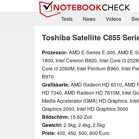
Tests
News
Videos
Be
Toshiba Satellite C855 Seri
Prozessor:
AMD E-Series E-300, AMD E-Se
1800, Intel Celeron B820, Intel Core i3 2328
Core i3 2350M, Intel Pentium B960, Intel Pe
B970
Grafikkarte:
AMD Radeon HD 6310, AMD 
HD 7340, AMD Radeon HD 7610M, Intel Gr
Media Accelerator (GMA) HD Graphics, Inte
Graphics 2000, Intel HD Graphics 3000
Bildschirm:
15.60 Zoll
Gewicht:
2.3kg, 2.4kg, 2.5kg
Preis:
400, 450, 500, 600 Euro