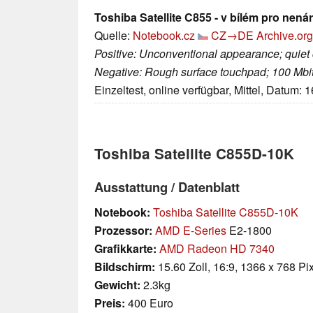
Toshiba Satellite C855 - v bílém pro nená
Quelle:
Notebook.cz
CZ→DE
Archive.org
Positive: Unconventional appearance; quiet c
Negative: Rough surface touchpad; 100 Mbit
Einzeltest, online verfügbar, Mittel, Datum: 
Toshiba Satellite C855D-10K
Ausstattung / Datenblatt
Notebook:
Toshiba Satellite C855D-10K
Prozessor:
AMD E-Series
E2-1800
Grafikkarte:
AMD Radeon HD 7340
Bildschirm:
15.60 Zoll, 16:9, 1366 x 768 Pi
Gewicht:
2.3kg
Preis:
400 Euro