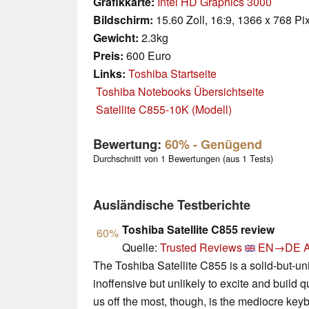
Grafikkarte:
Intel HD Graphics 3000
Bildschirm:
15.60 Zoll, 16:9, 1366 x 768 Pi
Gewicht:
2.3kg
Preis:
600 Euro
Links:
Toshiba Startseite
Toshiba Notebooks Übersichtseite
Satellite C855-10K (Modell)
Bewertung:
60%
- Genügend
Durchschnitt von 1 Bewertungen (aus 1 Tests)
Ausländische Testberichte
Toshiba Satellite C855 review
60%
Quelle:
Trusted Reviews
EN→DE
A
The Toshiba Satellite C855 is a solid-but-uni
inoffensive but unlikely to excite and build qu
us off the most, though, is the mediocre k