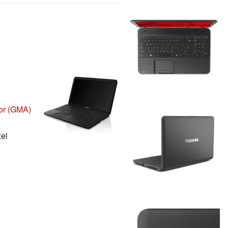
tor (GMA)
xel