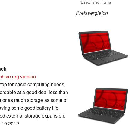
N2840, 13.30", 1.3 kg
Preisvergleich
nch
chive.org version
ptop for basic computing needs,
fordable at a good deal less than
e or as much storage as some of
having some good battery life
eed external storage expansion.
6.10.2012