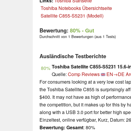
Links:
Toshiba Startseite
Toshiba Notebooks Übersichtseite
Satellite C855-S5231 (Modell)
Bewertung:
80%
- Gut
Durchschnitt von 1 Bewertungen (aus 1 Tests)
Ausländische Testberichte
Toshiba Satellite C855-S5231 15.6-i
80%
Quelle:
Comp Reviews
EN→DE
Ar
For consumers looking at a very low cost la
the Toshiba Satellite C855 is surprisingly af
$400. It may not have as high of performanc
the competition, but it makes up for this by 
along with a USB 3.0 port for better high sp
Einzeltest, online verfügbar, Kurz, Datum: 2
Bewertung:
Gesamt
: 80%