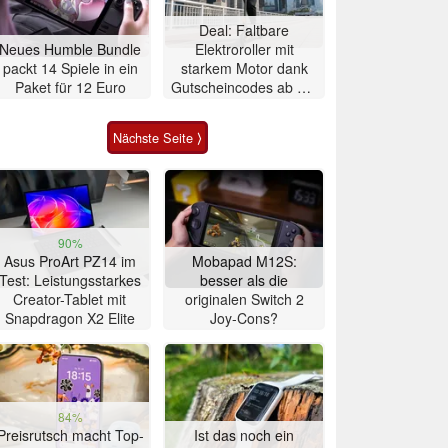
Deal: Faltbare
Neues Humble Bundle
Elektroroller mit
packt 14 Spiele in ein
starkem Motor dank
Paket für 12 Euro
Gutscheincodes ab nur
284 Euro
Nächste Seite ⟩
90%
Asus ProArt PZ14 im
Mobapad M12S:
Test: Leistungsstarkes
besser als die
Creator-Tablet mit
originalen Switch 2
Snapdragon X2 Elite
Joy-Cons?
84%
Preisrutsch macht Top-
Ist das noch ein