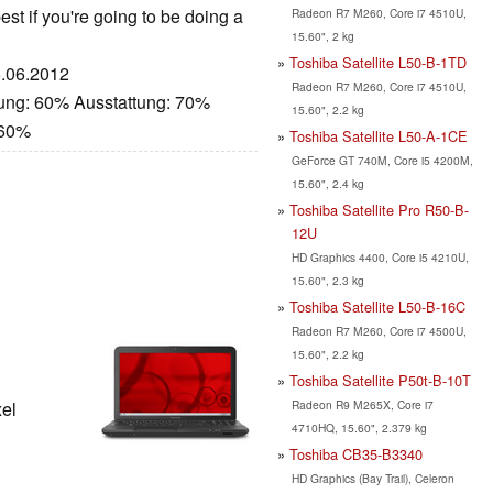
best if you're going to be doing a
Radeon R7 M260, Core i7 4510U,
15.60", 2 kg
Toshiba Satellite L50-B-1TD
6.06.2012
Radeon R7 M260, Core i7 4510U,
tung: 60% Ausstattung: 70%
15.60", 2.2 kg
 60%
Toshiba Satellite L50-A-1CE
GeForce GT 740M, Core i5 4200M,
15.60", 2.4 kg
Toshiba Satellite Pro R50-B-
12U
HD Graphics 4400, Core i5 4210U,
15.60", 2.3 kg
Toshiba Satellite L50-B-16C
Radeon R7 M260, Core i7 4500U,
15.60", 2.2 kg
Toshiba Satellite P50t-B-10T
Radeon R9 M265X, Core i7
xel
4710HQ, 15.60", 2.379 kg
Toshiba CB35-B3340
HD Graphics (Bay Trail), Celeron