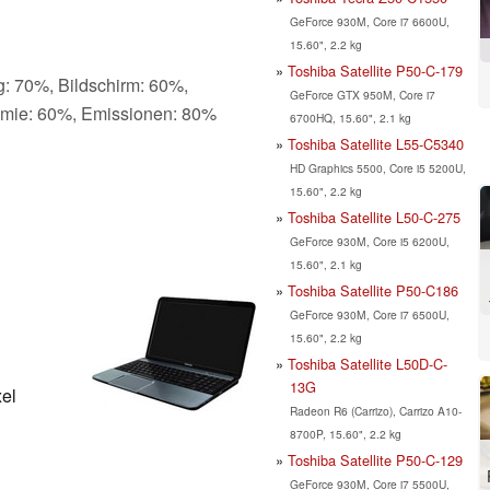
GeForce 930M, Core i7 6600U,
15.60", 2.2 kg
Toshiba Satellite P50-C-179
g: 70%, Bildschirm: 60%,
GeForce GTX 950M, Core i7
omie: 60%, Emissionen: 80%
6700HQ, 15.60", 2.1 kg
Toshiba Satellite L55-C5340
HD Graphics 5500, Core i5 5200U,
15.60", 2.2 kg
Toshiba Satellite L50-C-275
GeForce 930M, Core i5 6200U,
15.60", 2.1 kg
Toshiba Satellite P50-C186
GeForce 930M, Core i7 6500U,
15.60", 2.2 kg
Toshiba Satellite L50D-C-
13G
xel
Radeon R6 (Carrizo), Carrizo A10-
8700P, 15.60", 2.2 kg
Toshiba Satellite P50-C-129
GeForce 930M, Core i7 5500U,