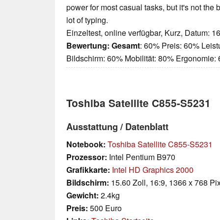
power for most casual tasks, but it's not the 
lot of typing.
Einzeltest, online verfügbar, Kurz, Datum: 1
Bewertung:
Gesamt
: 60% Preis: 60% Leis
Bildschirm: 60% Mobilität: 80% Ergonomie:
Toshiba Satellite C855-S5231
Ausstattung / Datenblatt
Notebook:
Toshiba Satellite C855-S5231
Prozessor:
Intel Pentium B970
Grafikkarte:
Intel HD Graphics 2000
Bildschirm:
15.60 Zoll, 16:9, 1366 x 768 Pi
Gewicht:
2.4kg
Preis:
500 Euro