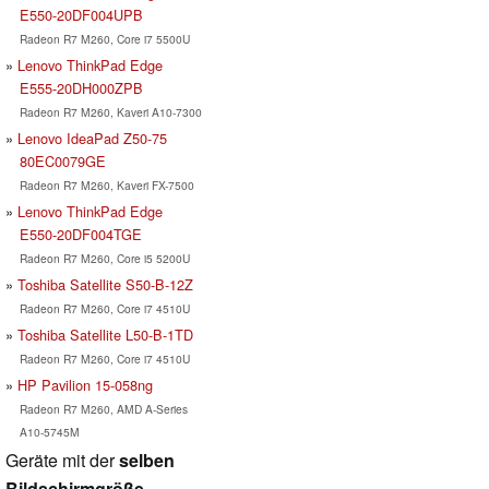
E550-20DF004UPB
Radeon R7 M260, Core i7 5500U
Lenovo ThinkPad Edge
E555-20DH000ZPB
Radeon R7 M260, Kaveri A10-7300
Lenovo IdeaPad Z50-75
80EC0079GE
Radeon R7 M260, Kaveri FX-7500
Lenovo ThinkPad Edge
E550-20DF004TGE
Radeon R7 M260, Core i5 5200U
Toshiba Satellite S50-B-12Z
Radeon R7 M260, Core i7 4510U
Toshiba Satellite L50-B-1TD
Radeon R7 M260, Core i7 4510U
HP Pavilion 15-058ng
Radeon R7 M260, AMD A-Series
A10-5745M
Geräte mit der
selben
Bildschirmgröße