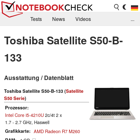
Tests
News
Videos
...
Benchmarks & Tech
Externe Tests
Toshiba Satellite S50-B-
Kaufberatung
Deals
Suche
Jobs
133
Forum
Ausstattung / Datenblatt
Toshiba Satellite S50-B-133 (
Satellite
S50 Serie
)
Prozessor
Intel Core i5-4210U
2c/4t 2 x
1.7 - 2.7 GHz, Haswell
Grafikkarte
AMD Radeon R7 M260