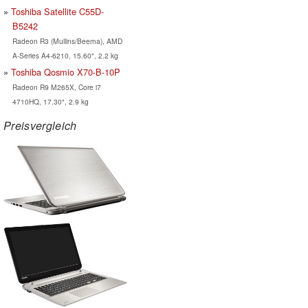
Toshiba Satellite C55D-
B5242
Radeon R3 (Mullins/Beema), AMD
A-Series A4-6210, 15.60", 2.2 kg
Toshiba Qosmio X70-B-10P
Radeon R9 M265X, Core i7
4710HQ, 17.30", 2.9 kg
Preisvergleich