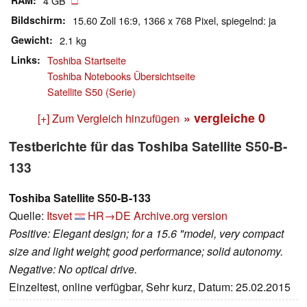
RAM
4 GB
Bildschirm
15.60 Zoll 16:9, 1366 x 768 Pixel, spiegelnd: ja
Gewicht
2.1 kg
Links
Toshiba Startseite
Toshiba Notebooks Übersichtseite
Satellite S50 (Serie)
» vergleiche
0
[+] Zum Vergleich hinzufügen
Testberichte für das Toshiba Satellite S50-B-
133
Toshiba Satellite S50-B-133
Quelle:
Itsvet
HR→DE
Archive.org version
Positive: Elegant design; for a 15.6 "model, very compact
size and light weight; good performance; solid autonomy.
Negative: No optical drive.
Einzeltest, online verfügbar, Sehr kurz, Datum: 25.02.2015