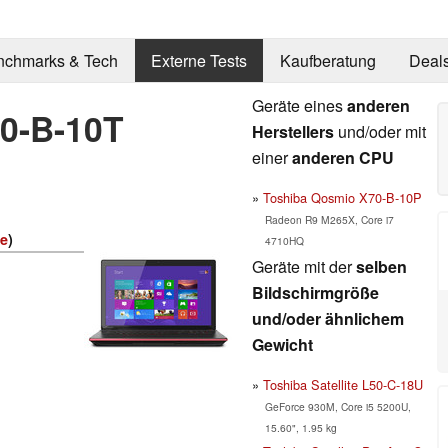
nchmarks & Tech
Externe Tests
Kaufberatung
Deal
Geräte eines
anderen
0-B-10T
Herstellers
und/oder mit
einer
anderen CPU
Toshiba Qosmio X70-B-10P
Radeon R9 M265X, Core i7
ie
)
4710HQ
Geräte mit der
selben
Bildschirmgröße
und/oder ähnlichem
Gewicht
Toshiba Satellite L50-C-18U
GeForce 930M, Core i5 5200U,
15.60", 1.95 kg