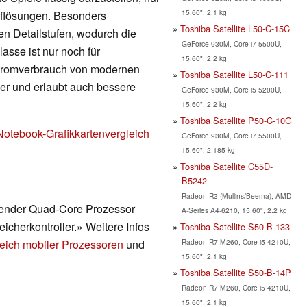
15.60", 2.1 kg
Auflösungen. Besonders
Toshiba Satellite L50-C-15C
en Detailstufen, wodurch die
GeForce 930M, Core i7 5500U,
lasse ist nur noch für
15.60", 2.2 kg
Stromverbrauch von modernen
Toshiba Satellite L50-C-111
nger und erlaubt auch bessere
GeForce 930M, Core i5 5200U,
15.60", 2.2 kg
Toshiba Satellite P50-C-10G
Notebook-Grafikkartenvergleich
GeForce 930M, Core i7 5500U,
15.60", 2.185 kg
Toshiba Satellite C55D-
B5242
Radeon R3 (Mullins/Beema), AMD
erender Quad-Core Prozessor
A-Series A4-6210, 15.60", 2.2 kg
eicherkontroller.» Weitere Infos
Toshiba Satellite S50-B-133
Radeon R7 M260, Core i5 4210U,
eich mobiler Prozessoren
und
15.60", 2.1 kg
Toshiba Satellite S50-B-14P
Radeon R7 M260, Core i5 4210U,
15.60", 2.1 kg