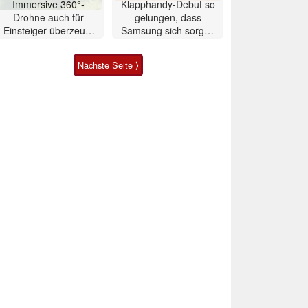
Immersive 360°-
Klapphandy-Debut so
Drohne auch für
gelungen, dass
Einsteiger überzeugt
Samsung sich sorgen
mit Einschränkungen
muss? – Razr Fold
Smartphone im Test
Nächste Seite ⟩