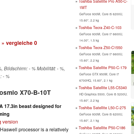
Toshiba Satellite Pro A50-C-
1MT
GeForce 930M, Core i5 6200U,
15.60", 2.2 kg
Toshiba Tecra Z40-C-103
GeForce 930M, Core i7 6600U,
14.00", 1.5 kg
» vergleiche
0
Toshiba Tecra Z50-C1550
GeForce 930M, Core i7 6600U,
15.60", 2.2 kg
Toshiba Satellite P50-C-179
 Bildschirm: - % Mobilität: - %,
GeForce GTX 950M, Core i7
: - %
6700HQ, 15.60", 2.1 kg
Toshiba Satellite L55-C5340
Qosmio X70-B-10T
HD Graphics 5500, Core i5 5200U,
15.60", 2.2 kg
 17.3in beast designed for
Toshiba Satellite L50-C-275
aming
GeForce 930M, Core i5 6200U,
15.60", 2.1 kg
g version
Toshiba Satellite P50-C186
Haswell processor is a relatively