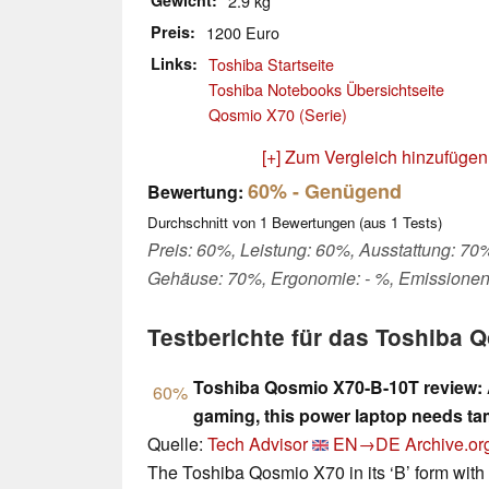
Gewicht
2.9 kg
Preis
1200 Euro
Links
Toshiba Startseite
Toshiba Notebooks Übersichtseite
Qosmio X70 (Serie)
[+] Zum Vergleich hinzufügen
60%
- Genügend
Bewertung:
Durchschnitt von
1
Bewertungen (aus
1
Tests)
Preis: 60%, Leistung: 60%, Ausstattung: 70%,
Gehäuse: 70%, Ergonomie: - %, Emissionen
Testberichte für das Toshiba 
Toshiba Qosmio X70-B-10T review: A
60%
gaming, this power laptop needs t
Quelle:
Tech Advisor
EN→DE
Archive.or
The Toshiba Qosmio X70 in its ‘B’ form with 