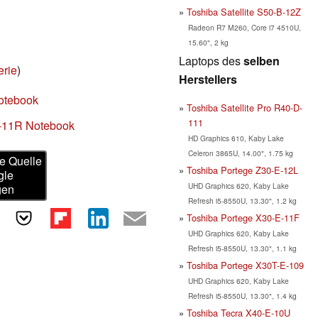
Toshiba Satellite S50-B-12Z
Radeon R7 M260, Core i7 4510U,
15.60", 2 kg
Laptops des
selben
rie
)
Herstellers
otebook
Toshiba Satellite Pro R40-D-
111
A-11R Notebook
HD Graphics 610, Kaby Lake
Celeron 3865U, 14.00", 1.75 kg
e Quelle
Toshiba Portege Z30-E-12L
gle
UHD Graphics 620, Kaby Lake
gen
Refresh i5-8550U, 13.30", 1.2 kg
Toshiba Portege X30-E-11F
UHD Graphics 620, Kaby Lake
Refresh i5-8550U, 13.30", 1.1 kg
Toshiba Portege X30T-E-109
UHD Graphics 620, Kaby Lake
Refresh i5-8550U, 13.30", 1.4 kg
Toshiba Tecra X40-E-10U