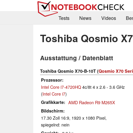
Tests
News
Videos
Be
Toshiba Qosmio X7
Ausstattung / Datenblatt
Toshiba Qosmio X70-B-10T (
Qosmio X70 Ser
Prozessor
Intel Core i7-4720HQ
4c/8t 4 x 2.6 - 3.6 GHz
(
Intel Core i7
)
Grafikkarte
AMD Radeon R9 M265X
Bildschirm
17.30 Zoll 16:9, 1920 x 1080 Pixel,
spiegelnd: nein