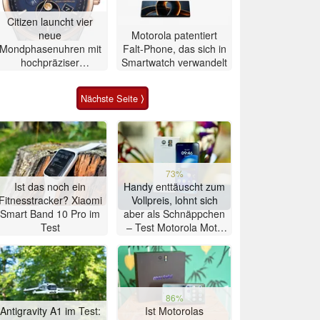
Citizen launcht vier
neue
Motorola patentiert
Mondphasenuhren mit
Falt-Phone, das sich in
hochpräziser
Smartwatch verwandelt
Atomzeitmessung
Nächste Seite ⟩
73%
Ist das noch ein
Handy enttäuscht zum
Fitnesstracker? Xiaomi
Vollpreis, lohnt sich
Smart Band 10 Pro im
aber als Schnäppchen
Test
– Test Motorola Moto
G47 Smartphone
86%
Antigravity A1 im Test:
Ist Motorolas