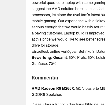
powerful quad-core laptop with some gaming 
suggest the AMD solution here is not as fast
processors, let alone the rival firm’s lates
mobile gaming. Our experience with a flakey
serious enough that we would hastily return t
a paying customer. Laptop build is improved
at this price we would like to see better scre
drive for storage.
Einzeltest, online verfügbar, Sehr kurz, Dat
Bewertung:
Gesamt
: 60% Preis: 60% Leis
Gehäuse: 70%
Kommentar
AMD Radeon R9 M265X
: GCN-basierte Mit
GDDR5-Speicher.
Diese Klasse ist noch durchaus fähig neueste