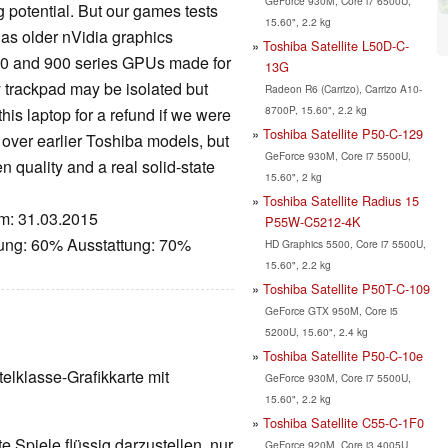
GeForce 930M, Core i7 6500U,
potential. But our games tests
15.60", 2.2 kg
 as older nVidia graphics
Toshiba Satellite L50D-C-
t 800 and 900 series GPUs made for
13G
 trackpad may be isolated but
Radeon R6 (Carrizo), Carrizo A10-
8700P, 15.60", 2.2 kg
his laptop for a refund if we were
Toshiba Satellite P50-C-129
 over earlier Toshiba models, but
GeForce 930M, Core i7 5500U,
en quality and a real solid-state
15.60", 2 kg
Toshiba Satellite Radius 15
um: 31.03.2015
P55W-C5212-4K
tung: 60% Ausstattung: 70%
HD Graphics 5500, Core i7 5500U,
15.60", 2.2 kg
Toshiba Satellite P50T-C-109
GeForce GTX 950M, Core i5
5200U, 15.60", 2.4 kg
Toshiba Satellite P50-C-10e
telklasse-Grafikkarte mit
GeForce 930M, Core i7 5500U,
15.60", 2.2 kg
Toshiba Satellite C55-C-1F0
 Spiele flüssig darzustellen, nur
GeForce 920M, Core i3 4005U,