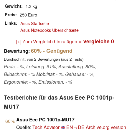
Gewicht
1.3 kg
Preis
250 Euro
Links
Asus Startseite
Asus Notebooks Übersichtseite
» vergleiche
0
[+] Zum Vergleich hinzufügen
60%
- Genügend
Bewertung:
Durchschnitt von
2
Bewertungen (aus
2
Tests)
Preis: - %, Leistung: 61%, Ausstattung: 80%,
Bildschirm: - % Mobilität: - %, Gehäuse: - %,
Ergonomie: - %, Emissionen: - %
Testberichte für das Asus Eee PC 1001p-
MU17
Asus Eee PC 1001p-MU17
60%
Quelle:
Tech Advisor
EN→DE
Archive.org version