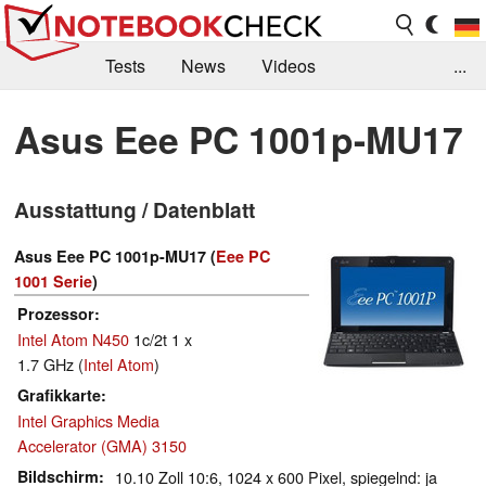
Tests
News
Videos
...
Benchmarks & Tech
Externe Tests
Asus Eee PC 1001p-MU17
Kaufberatung
Deals
Suche
Jobs
Ausstattung / Datenblatt
Forum
Asus Eee PC 1001p-MU17 (
Eee PC
1001 Serie
)
Prozessor
Intel Atom N450
1c/2t 1 x
1.7 GHz (
Intel Atom
)
Grafikkarte
Intel Graphics Media
Accelerator (GMA) 3150
Bildschirm
10.10 Zoll 10:6, 1024 x 600 Pixel, spiegelnd: ja