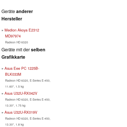
Geräte
anderer
Hersteller
Medion Akoya E2312
MD97974
Radeon HD 6320
Geräte mit der
selben
Grafikkarte
Asus Eee PC 1225B-
BLK033M
Radeon HD 6320, E-Series E-450,
11.60", 1.5 kg
Asus U32U-RX042V
Radeon HD 6320, E-Series E-450,
13.30", 1.75 kg
Asus U32U-RX019V
Radeon HD 6320, E-Series E-450,
13.30", 1.8 kg