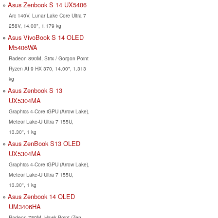
Asus Zenbook S 14 UX5406
Arc 140V, Lunar Lake Core Ultra 7
258V, 14.00", 1.179 kg
Asus VivoBook S 14 OLED
M5406WA
Radeon 890M, Strix / Gorgon Point
Ryzen AI 9 HX 370, 14.00", 1.313
kg
Asus Zenbook S 13
UX5304MA
Graphics 4-Core iGPU (Arrow Lake),
Meteor Lake-U Ultra 7 155U,
13.30", 1 kg
Asus ZenBook S13 OLED
UX5304MA
Graphics 4-Core iGPU (Arrow Lake),
Meteor Lake-U Ultra 7 155U,
13.30", 1 kg
Asus Zenbook 14 OLED
UM3406HA
Radeon 780M, Hawk Point (Zen