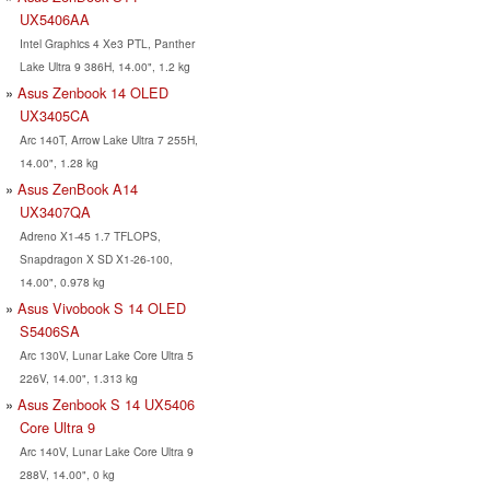
UX5406AA
Intel Graphics 4 Xe3 PTL, Panther
Lake Ultra 9 386H, 14.00", 1.2 kg
Asus Zenbook 14 OLED
UX3405CA
Arc 140T, Arrow Lake Ultra 7 255H,
14.00", 1.28 kg
Asus ZenBook A14
UX3407QA
Adreno X1-45 1.7 TFLOPS,
Snapdragon X SD X1-26-100,
14.00", 0.978 kg
Asus Vivobook S 14 OLED
S5406SA
Arc 130V, Lunar Lake Core Ultra 5
226V, 14.00", 1.313 kg
Asus Zenbook S 14 UX5406
Core Ultra 9
Arc 140V, Lunar Lake Core Ultra 9
288V, 14.00", 0 kg