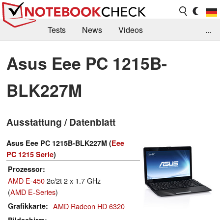
Tests
News
Videos
...
Benchmarks & Tech
Externe Tests
Asus Eee PC 1215B-
Kaufberatung
Deals
Suche
Jobs
BLK227M
Forum
Ausstattung / Datenblatt
Asus Eee PC 1215B-BLK227M (
Eee
PC 1215 Serie
)
Prozessor
AMD E-450
2c/2t 2 x 1.7 GHz
(
AMD E-Series
)
Grafikkarte
AMD Radeon HD 6320