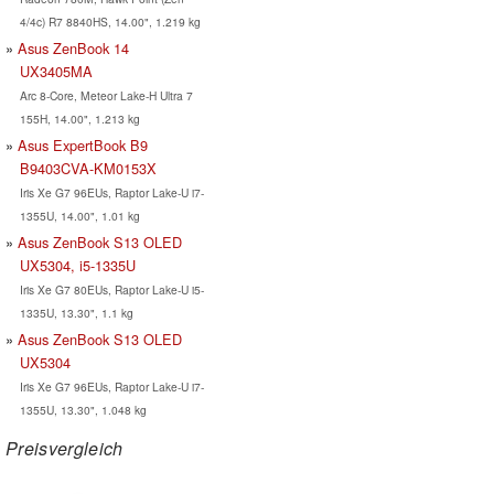
4/4c) R7 8840HS, 14.00", 1.219 kg
Asus ZenBook 14
UX3405MA
Arc 8-Core, Meteor Lake-H Ultra 7
155H, 14.00", 1.213 kg
Asus ExpertBook B9
B9403CVA-KM0153X
Iris Xe G7 96EUs, Raptor Lake-U i7-
1355U, 14.00", 1.01 kg
Asus ZenBook S13 OLED
UX5304, i5-1335U
Iris Xe G7 80EUs, Raptor Lake-U i5-
1335U, 13.30", 1.1 kg
Asus ZenBook S13 OLED
UX5304
Iris Xe G7 96EUs, Raptor Lake-U i7-
1355U, 13.30", 1.048 kg
Preisvergleich