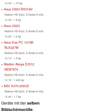
13.30", 1.75 kg
Asus U32U-RX019V
Radeon HD 6320, E-Series E-450,
13.30", 1.8 kg
Asus U32U
Radeon HD 6320, E-Series E-450,
13.30", 1.6 kg
Asus Eee PC 1215B-
BLK227M
Radeon HD 6320, E-Series E-450,
12.10", 1.5 kg
Medion Akoya E2312
MD97974
Radeon HD 6320, E-Series E-450,
12.10", 1.428 kg
MSI X370-205US
Radeon HD 6320, E-Series E-450,
13.40", 1.7 kg
Geräte mit der
selben
Bildschirmgröße