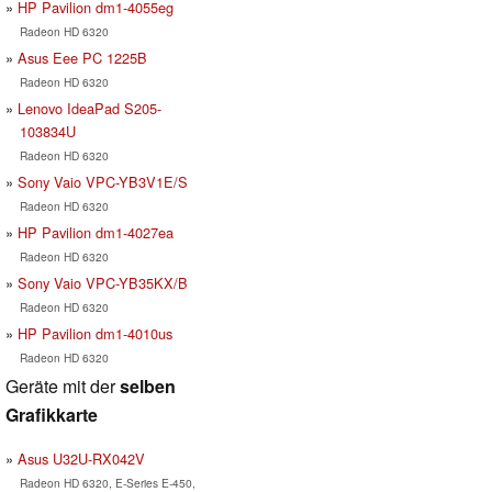
HP Pavilion dm1-4055eg
Radeon HD 6320
Asus Eee PC 1225B
Radeon HD 6320
Lenovo IdeaPad S205-
103834U
Radeon HD 6320
Sony Vaio VPC-YB3V1E/S
Radeon HD 6320
HP Pavilion dm1-4027ea
Radeon HD 6320
Sony Vaio VPC-YB35KX/B
Radeon HD 6320
HP Pavilion dm1-4010us
Radeon HD 6320
Geräte mit der
selben
Grafikkarte
Asus U32U-RX042V
Radeon HD 6320, E-Series E-450,