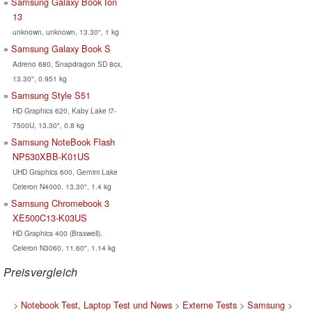
Samsung Galaxy Book Ion
13
unknown, unknown, 13.30", 1 kg
Samsung Galaxy Book S
Adreno 680, Snapdragon SD 8cx,
13.30", 0.951 kg
Samsung Style S51
HD Graphics 620, Kaby Lake i7-
7500U, 13.30", 0.8 kg
Samsung NoteBook Flash
NP530XBB-K01US
UHD Graphics 600, Gemini Lake
Celeron N4000, 13.30", 1.4 kg
Samsung Chromebook 3
XE500C13-K03US
HD Graphics 400 (Braswell),
Celeron N3060, 11.60", 1.14 kg
Preisvergleich
>
Notebook Test, Laptop Test und News
>
Externe Tests
>
Samsung
>