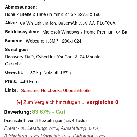
Abmessungen
Höhe x Breite x Tiefe (in mm): 27.5 x 227.6 x 196
Akku
66 Wh Lithium-Ion, 8850mAh 7.5V AA-PL0TC6A
Betriebssystem
Microsoft Windows 7 Home Premium 64 Bit
Kamera
Webcam: 1.3MP 1280x1024
Sonstiges
Recovery-DVD, CyberLink YouCam 3, 24 Monate
Garantie
Gewicht
1.37 kg, Netzteil: 167 g
Preis
449 Euro
Links
Samsung Notebooks Übersichtseite
» vergleiche
0
[+] Zum Vergleich hinzufügen
83.67%
- Gut
Bewertung:
Durchschnitt von
3
Bewertungen (aus
4
Tests)
Preis: - %, Leistung: 74%, Ausstattung: 64%,
Bildschirm: 65% Mobilität: 72%, Gehäuse: 67%,