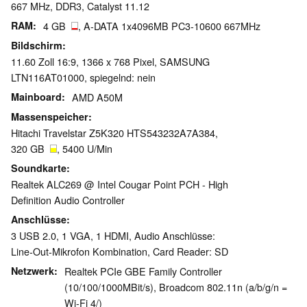
667 MHz, DDR3, Catalyst 11.12
RAM
4 GB
, A-DATA 1x4096MB PC3-10600 667MHz
Bildschirm
11.60 Zoll 16:9, 1366 x 768 Pixel, SAMSUNG
LTN116AT01000, spiegelnd: nein
Mainboard
AMD A50M
Massenspeicher
Hitachi Travelstar Z5K320 HTS543232A7A384,
320 GB
, 5400 U/Min
Soundkarte
Realtek ALC269 @ Intel Cougar Point PCH - High
Definition Audio Controller
Anschlüsse
3 USB 2.0, 1 VGA, 1 HDMI, Audio Anschlüsse:
Line-Out-Mikrofon Kombination, Card Reader: SD
Netzwerk
Realtek PCIe GBE Family Controller
(10/100/1000MBit/s), Broadcom 802.11n (a/b/g/n =
Wi-Fi 4/)