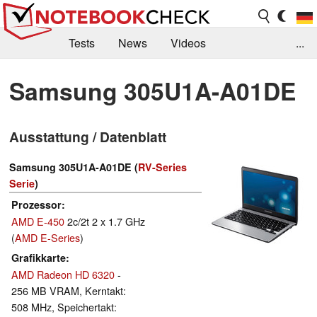
Tests
News
Videos
...
Benchmarks & Tech
Externe Tests
Samsung 305U1A-A01DE
Kaufberatung
Deals
Suche
Jobs
Ausstattung / Datenblatt
Forum
Samsung 305U1A-A01DE (
RV-Series
Serie
)
Prozessor
AMD E-450
2c/2t 2 x 1.7 GHz
(
AMD E-Series
)
Grafikkarte
AMD Radeon HD 6320
-
256 MB VRAM, Kerntakt:
508 MHz, Speichertakt: