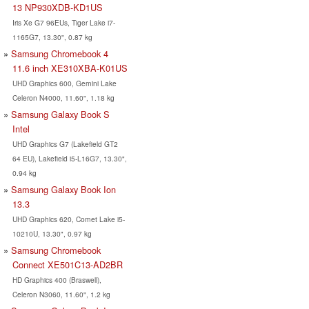
13 NP930XDB-KD1US
Iris Xe G7 96EUs, Tiger Lake i7-
1165G7, 13.30", 0.87 kg
Samsung Chromebook 4
11.6 inch XE310XBA-K01US
UHD Graphics 600, Gemini Lake
Celeron N4000, 11.60", 1.18 kg
Samsung Galaxy Book S
Intel
UHD Graphics G7 (Lakefield GT2
64 EU), Lakefield i5-L16G7, 13.30",
0.94 kg
Samsung Galaxy Book Ion
13.3
UHD Graphics 620, Comet Lake i5-
10210U, 13.30", 0.97 kg
Samsung Chromebook
Connect XE501C13-AD2BR
HD Graphics 400 (Braswell),
Celeron N3060, 11.60", 1.2 kg