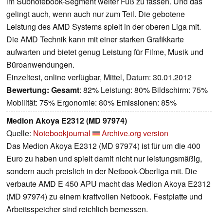
im Subnotebook-Segment weiter Fuß zu fassen. Und das
gelingt auch, wenn auch nur zum Teil. Die gebotene
Leistung des AMD Systems spielt in der oberen Liga mit.
Die AMD Technik kann mit einer starken Grafikkarte
aufwarten und bietet genug Leistung für Filme, Musik und
Büroanwendungen.
Einzeltest, online verfügbar, Mittel, Datum: 30.01.2012
Bewertung:
Gesamt
: 82% Leistung: 80% Bildschirm: 75%
Mobilität: 75% Ergonomie: 80% Emissionen: 85%
Medion Akoya E2312 (MD 97974)
Quelle:
Notebookjournal
Archive.org version
Das Medion Akoya E2312 (MD 97974) ist für um die 400
Euro zu haben und spielt damit nicht nur leistungsmäßig,
sondern auch preislich in der Netbook-Oberliga mit. Die
verbaute AMD E 450 APU macht das Medion Akoya E2312
(MD 97974) zu einem kraftvollen Netbook. Festplatte und
Arbeitsspeicher sind reichlich bemessen.