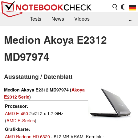
Tests
News
Videos
...
Benchmarks & Tech
Externe Tests
Medion Akoya E2312
Kaufberatung
Deals
Suche
Jobs
MD97974
Forum
Ausstattung / Datenblatt
Medion Akoya E2312 MD97974 (
Akoya
E2312 Serie
)
Prozessor
AMD E-450
2c/2t 2 x 1.7 GHz
(
AMD E-Series
)
Grafikkarte
AMD Radeon HD 6320
- 512 MB VRAM, Kerntakt: