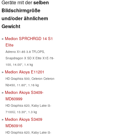
Geräte mit der
selben
Bildschirmgröße
und/oder ähnlichem
Gewicht
Medion SPRCHRGD 14 S1
Elite
Adreno X1-85 3.8 TFLOPS,
Snapdragon X SD X Elite X1E-78-
100, 14.00", 1.4 kg
Medion Akoya E11201
HD Graphics 500, Celeron Celeron
N3450, 11.60", 1.16 kg
Medion Akoya S3409-
MD60999
HD Graphics 620, Kaby Lake i3-
7100U, 13.30", 1.3 kg
Medion Akoya S3409
MD60916
HD Graphics 620, Kaby Lake i3-