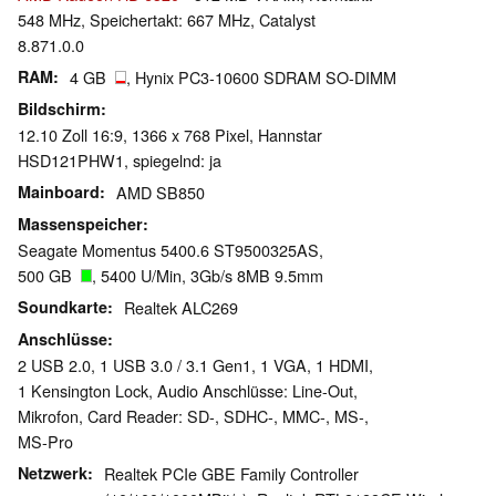
548 MHz, Speichertakt: 667 MHz, Catalyst
8.871.0.0
RAM
4 GB
, Hynix PC3-10600 SDRAM SO-DIMM
Bildschirm
12.10 Zoll 16:9, 1366 x 768 Pixel, Hannstar
HSD121PHW1, spiegelnd: ja
Mainboard
AMD SB850
Massenspeicher
Seagate Momentus 5400.6 ST9500325AS,
500 GB
, 5400 U/Min, 3Gb/s 8MB 9.5mm
Soundkarte
Realtek ALC269
Anschlüsse
2 USB 2.0, 1 USB 3.0 / 3.1 Gen1, 1 VGA, 1 HDMI,
1 Kensington Lock, Audio Anschlüsse: Line-Out,
Mikrofon, Card Reader: SD-, SDHC-, MMC-, MS-,
MS-Pro
Netzwerk
Realtek PCIe GBE Family Controller