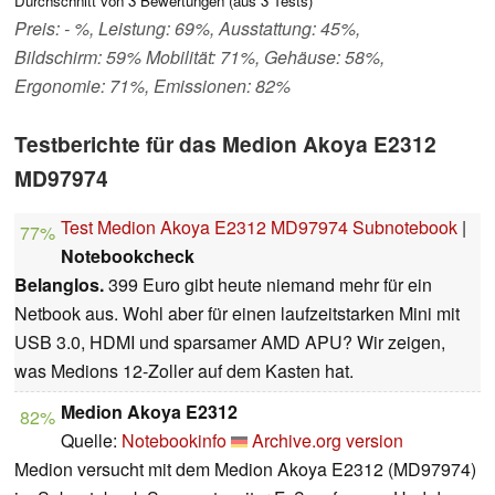
Durchschnitt von
3
Bewertungen (aus
3
Tests)
Preis: - %, Leistung: 69%, Ausstattung: 45%,
Bildschirm: 59% Mobilität: 71%, Gehäuse: 58%,
Ergonomie: 71%, Emissionen: 82%
Testberichte für das Medion Akoya E2312
MD97974
Test Medion Akoya E2312 MD97974 Subnotebook
|
77%
Notebookcheck
Belanglos.
399 Euro gibt heute niemand mehr für ein
Netbook aus. Wohl aber für einen laufzeitstarken Mini mit
USB 3.0, HDMI und sparsamer AMD APU? Wir zeigen,
was Medions 12-Zoller auf dem Kasten hat.
Medion Akoya E2312
82%
Quelle:
Notebookinfo
Archive.org version
Medion versucht mit dem Medion Akoya E2312 (MD97974)