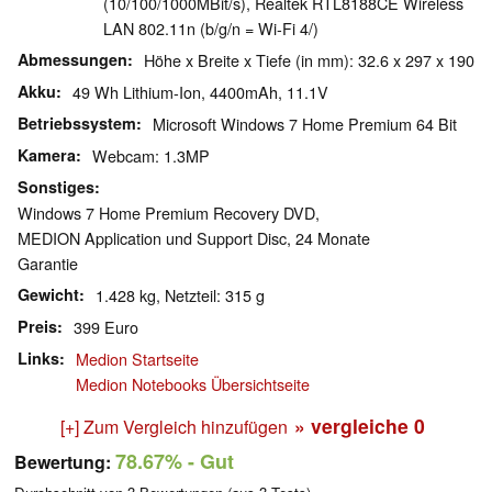
(10/100/1000MBit/s), Realtek RTL8188CE Wireless
LAN 802.11n (b/g/n = Wi-Fi 4/)
Abmessungen
Höhe x Breite x Tiefe (in mm): 32.6 x 297 x 190
Akku
49 Wh Lithium-Ion, 4400mAh, 11.1V
Betriebssystem
Microsoft Windows 7 Home Premium 64 Bit
Kamera
Webcam: 1.3MP
Sonstiges
Windows 7 Home Premium Recovery DVD,
MEDION Application und Support Disc, 24 Monate
Garantie
Gewicht
1.428 kg, Netzteil: 315 g
Preis
399 Euro
Links
Medion Startseite
Medion Notebooks Übersichtseite
» vergleiche
0
[+] Zum Vergleich hinzufügen
78.67%
- Gut
Bewertung: