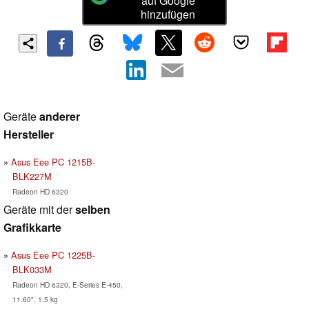
auf Google
hinzufügen
Geräte
anderer
Hersteller
Asus Eee PC 1215B-
BLK227M
Radeon HD 6320
Geräte mit der
selben
Grafikkarte
Asus Eee PC 1225B-
BLK033M
Radeon HD 6320, E-Series E-450,
11.60", 1.5 kg