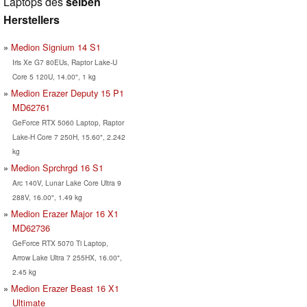
Laptops des
selben
Herstellers
Medion Signium 14 S1
Iris Xe G7 80EUs, Raptor Lake-U
Core 5 120U, 14.00", 1 kg
Medion Erazer Deputy 15 P1
MD62761
GeForce RTX 5060 Laptop, Raptor
Lake-H Core 7 250H, 15.60", 2.242
kg
Medion Sprchrgd 16 S1
Arc 140V, Lunar Lake Core Ultra 9
288V, 16.00", 1.49 kg
Medion Erazer Major 16 X1
MD62736
GeForce RTX 5070 Ti Laptop,
Arrow Lake Ultra 7 255HX, 16.00",
2.45 kg
Medion Erazer Beast 16 X1
Ultimate