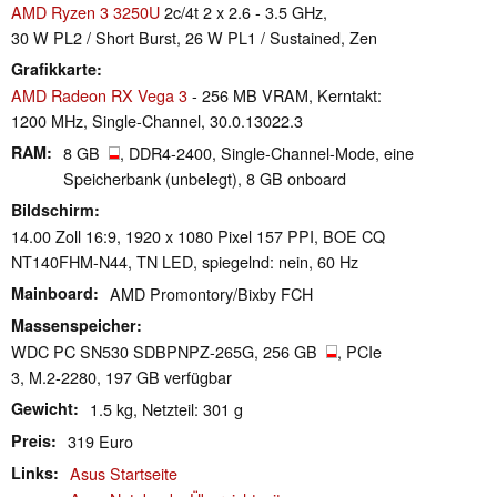
AMD Ryzen 3 3250U
2c/4t 2 x 2.6 - 3.5 GHz,
30 W PL2 / Short Burst, 26 W PL1 / Sustained, Zen
Grafikkarte
AMD Radeon RX Vega 3
- 256 MB VRAM, Kerntakt:
1200 MHz, Single-Channel, 30.0.13022.3
RAM
8 GB
, DDR4-2400, Single-Channel-Mode, eine
Speicherbank (unbelegt), 8 GB onboard
Bildschirm
14.00 Zoll 16:9, 1920 x 1080 Pixel 157 PPI, BOE CQ
NT140FHM-N44, TN LED, spiegelnd: nein, 60 Hz
Mainboard
AMD Promontory/Bixby FCH
Massenspeicher
WDC PC SN530 SDBPNPZ-265G, 256 GB
, PCIe
3, M.2-2280, 197 GB verfügbar
Gewicht
1.5 kg, Netzteil: 301 g
Preis
319 Euro
Links
Asus Startseite