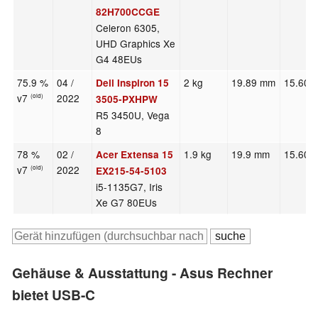
82H700CCGE
Celeron 6305,
UHD Graphics Xe
G4 48EUs
75.9 %
04 /
2 kg
19.89 mm
15.60"
Dell Inspiron 15
v7
2022
(old)
3505-PXHPW
R5 3450U, Vega
8
78 %
02 /
1.9 kg
19.9 mm
15.60"
Acer Extensa 15
v7
2022
(old)
EX215-54-5103
i5-1135G7, Iris
Xe G7 80EUs
Gehäuse & Ausstattung - Asus Rechner
bietet USB-C