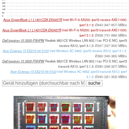
200
150
100
50
0
Asus ExpertBook L1 L1401CDA-EK0457R
Intel Wi-Fi 6 AX200; iperf3 receive AXE11000;
iperf 3.1.3:
Ø943 (847-957) MBit/s
Asus ExpertBook L1 L1401CDA-EK0457R
Intel Wi-Fi 6 AX200; iperf3 transmit AXE11000;
iperf 3.1.3:
Ø938 (731-996) MBit/s
Dell Inspiron 15 3505-PXHPW
Realtek 8821CE Wireless LAN 802.11ac PCI-E NIC; iperf3
receive AX12; iperf 3.1.3:
Ø347 (337-354) MBit/s
Acer Extensa 15 EX215-54-5103
Intel Wireless AC 9462; iperf3 receive AX12; iperf 3.1.3:
Ø360 (345-365) MBit/s
Dell Inspiron 15 3505-PXHPW
Realtek 8821CE Wireless LAN 802.11ac PCI-E NIC; iperf3
transmit AX12; iperf 3.1.3:
Ø280 (268-327) MBit/s
Acer Extensa 15 EX215-54-5103
Intel Wireless AC 9462; iperf3 transmit AX12; iperf
3.1.3:
Ø345 (321-353) MBit/s
41.2
28.3
38.5
41.4
36.1
29.1
∆E
∆E
∆E
∆E
∆E
∆E
36.3
50.7
43.1
45.8
33.2
32.7
∆E
∆E
∆E
∆E
∆E
∆E
47.2
37.2
44.5
33
43.5
34.9