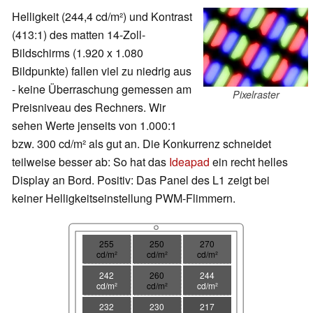
Helligkeit (244,4 cd/m²) und Kontrast
(413:1) des matten 14-Zoll-
Bildschirms (1.920 x 1.080
Bildpunkte) fallen viel zu niedrig aus
- keine Überraschung gemessen am
Pixelraster
Preisniveau des Rechners. Wir
sehen Werte jenseits von 1.000:1
bzw. 300 cd/m² als gut an. Die Konkurrenz schneidet
teilweise besser ab: So hat das
Ideapad
ein recht helles
Display an Bord. Positiv: Das Panel des L1 zeigt bei
keiner Helligkeitseinstellung PWM-Flimmern.
255
250
270
cd/m²
cd/m²
cd/m²
242
260
244
cd/m²
cd/m²
cd/m²
232
230
217