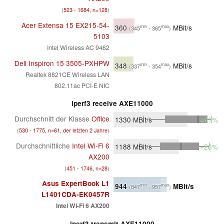
(
523 - 1684, n=128
)
Acer Extensa 15 EX215-54-
360
MBit/s
min
max
(345
- 365
)
5103
Intel Wireless AC 9462
Dell Inspiron 15 3505-PXHPW
348
MBit/s
min
max
(337
- 354
)
Realtek 8821CE Wireless LAN
802.11ac PCI-E NIC
iperf3 receive AXE11000
Durchschnitt der Klasse
Office
1330
MBit/s
+41%
(
530 - 1775, n=61, der letzten 2 Jahre
)
Durchschnittliche
Intel Wi-Fi 6
1188
MBit/s
+26%
AX200
(
451 - 1746, n=28
)
Asus ExpertBook L1
944
MBit/s
min
max
(847
- 957
)
L1401CDA-EK0457R
Intel Wi-Fi 6 AX200
iperf3 transmit AXE11000