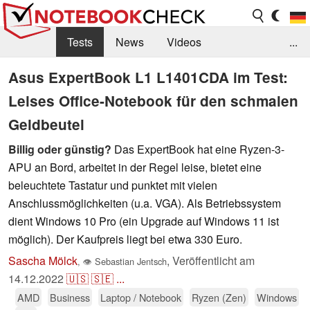
Tests
News
Videos
...
Benchmarks & Tech
Externe Tests
Asus ExpertBook L1 L1401CDA im Test:
Leises Office-Notebook für den schmalen
Kaufberatung
Deals
Suche
Jobs
Geldbeutel
Forum
Billig oder günstig?
Das ExpertBook hat eine Ryzen-3-
APU an Bord, arbeitet in der Regel leise, bietet eine
beleuchtete Tastatur und punktet mit vielen
Anschlussmöglichkeiten (u.a. VGA). Als Betriebssystem
dient Windows 10 Pro (ein Upgrade auf Windows 11 ist
möglich). Der Kaufpreis liegt bei etwa 330 Euro.
Sascha Mölck
,
Veröffentlicht am
,
👁
Sebastian Jentsch
14.12.2022
🇺🇸
🇸🇪
...
AMD
Business
Laptop / Notebook
Ryzen (Zen)
Windows