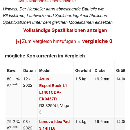
Asus Notebooks Übersichtseite
Hinweis: Der Hersteller kann abweichende Bauteile wie
Bildschirme, Laufwerke und Speicherriegel mit ähnlichen
Spezifikationen unter dem gleichen Modellnamen einsetzen.
Vollständige Spezifikationen anzeigen
» vergleiche
0
[+] Zum Vergleich hinzufügen
mögliche Konkurrenten im Vergleich
Bew.
Datum
Modell
Gewicht
Dicke
Größe
80.1 %
12 /
1.5 kg
19.2 mm
14.00"
Asus
v7
2022
(old)
ExpertBook L1
L1401CDA-
EK0457R
R3 3250U, Vega
3
79.2 %
06 /
1.4 kg
19.9 mm
14.00"
Lenovo IdeaPad
v7
2022
(old)
3 14ITL6