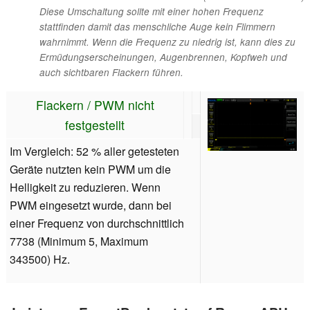
Diese Umschaltung sollte mit einer hohen Frequenz
stattfinden damit das menschliche Auge kein Flimmern
wahrnimmt. Wenn die Frequenz zu niedrig ist, kann dies zu
Ermüdungserscheinungen, Augenbrennen, Kopfweh und
auch sichtbaren Flackern führen.
Flackern / PWM nicht
festgestellt
Im Vergleich: 52 % aller getesteten
Geräte nutzten kein PWM um die
Helligkeit zu reduzieren. Wenn
PWM eingesetzt wurde, dann bei
einer Frequenz von durchschnittlich
7738 (Minimum 5, Maximum
343500) Hz.