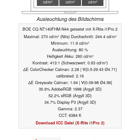
cd/m²
cd/m²
cd/m²
Ausleuchtung des Bildschirms
BOE CQ NT140FHM-N44 getestet mit X-Rite i1Pro 2
Maximal: 270 cd/m² (Nits) Durchschnitt: 244.4 cd/m²
Minimum: 11.9 cd/m²
Ausleuchtung: 80 %
Helligkeit Akku: 260 cd/m²
Kontrast: 413:1 (Schwarzwert: 0.63 cd/m²)
ΔE ColorChecker Calman: 2.28 | ∀{0.5-29.43 Ø4.71}
calibrated: 2.16
ΔE Greyscale Calman: 1.64 | ∀{0.09-98 Ø4.96}
35.9% AdobeRGB 1998 (Argyll 3D)
52.2% sRGB (Argyll 3D)
34.7% Display P3 (Argyll 3D)
Gamma: 2.37
CCT: 6384 K
Download ICC Datei (X-Rite i1Pro 2)