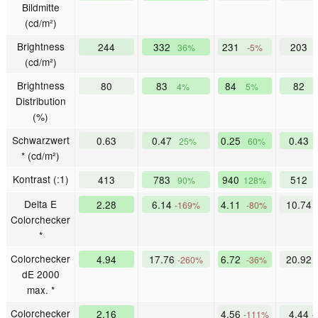
Bildmitte
(cd/m²)
Brightness
244
332
231
203
36%
-5%
-
(cd/m²)
Brightness
80
83
84
82
4%
5%
Distribution
(%)
Schwarzwert
0.63
0.47
0.25
0.43
25%
60%
* (cd/m²)
Kontrast (:1)
413
783
940
512
90%
128%
Delta E
2.28
6.14
4.11
10.74
-169%
-80%
Colorchecker
*
Colorchecker
4.94
17.76
6.72
20.92
-260%
-36%
dE 2000
max. *
Colorchecker
2.16
4.56
4.44
-111%
-