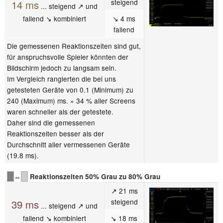
steigend
14 ms
... steigend ↗ und
fallend ↘ kombiniert
↘ 4 ms
fallend
Die gemessenen Reaktionszeiten sind gut,
für anspruchsvolle Spieler könnten der
Bildschirm jedoch zu langsam sein.
Im Vergleich rangierten die bei uns
getesteten Geräte von 0.1 (Minimum) zu
240 (Maximum) ms. » 34 % aller Screens
waren schneller als der getestete.
Daher sind die gemessenen
Reaktionszeiten besser als der
Durchschnitt aller vermessenen Geräte
(19.8 ms).
↔
Reaktionszeiten 50% Grau zu 80% Grau
↗ 21 ms
steigend
39 ms
... steigend ↗ und
fallend ↘ kombiniert
↘ 18 ms