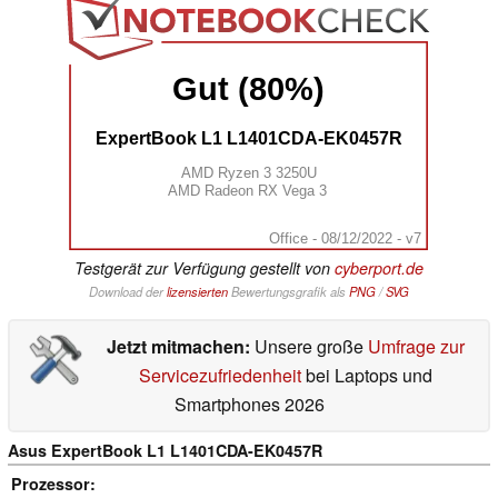
Gut (80%)
ExpertBook L1 L1401CDA-EK0457R
AMD Ryzen 3 3250U
AMD Radeon RX Vega 3
Office - 08/12/2022 - v7
Testgerät zur Verfügung gestellt von
cyberport.de
Download der
lizensierten
Bewertungsgrafik als
PNG
/
SVG
Jetzt mitmachen:
Unsere große
Umfrage zur
Servicezufriedenheit
bei Laptops und
Smartphones 2026
Asus ExpertBook L1 L1401CDA-EK0457R
Prozessor