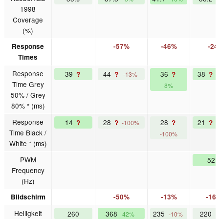
1998
Coverage
(%)
Response
-57%
-46%
-2
Times
Response
39
44
36
38
?
?
?
?
-13%
Time Grey
8%
50% / Grey
80% * (ms)
Response
14
28
28
21
?
?
?
?
-100%
Time Black /
-100%
White * (ms)
PWM
52
Frequency
(Hz)
Bildschirm
-50%
-13%
-16
Helligkeit
260
368
235
220
42%
-10%
-