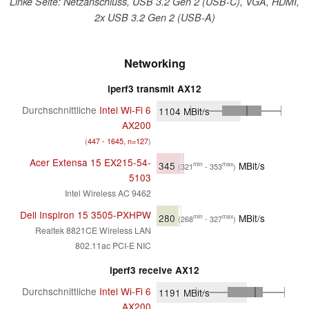
Linke Seite: Netzanschluss, USB 3.2 Gen 2 (USB-C), VGA, HDMI,
2x USB 3.2 Gen 2 (USB-A)
Networking
iperf3 transmit AX12
Durchschnittliche
Intel Wi-Fi 6
1104
MBit/s
AX200
(
447 - 1645, n=127
)
Acer Extensa 15 EX215-54-
345
MBit/s
min
max
(321
- 353
)
5103
Intel Wireless AC 9462
Dell Inspiron 15 3505-PXHPW
280
MBit/s
min
max
(268
- 327
)
Realtek 8821CE Wireless LAN
802.11ac PCI-E NIC
iperf3 receive AX12
Durchschnittliche
Intel Wi-Fi 6
1191
MBit/s
AX200