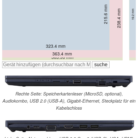
215.6 mm
215.7 mm
238.4 mm
19.2 mm
19.9 mm
249 mm
19.9 mm
19.89 mm
323.4 mm
324.2 mm
363.4 mm
363.96 mm
Rechte Seite: Speicherkartenleser (MicroSD, optional),
Audiokombo, USB 2.0 (USB-A), Gigabit-Ethernet, Steckplatz für ein
Kabelschloss