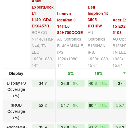
Asus
ExpertBook
Dell
L1
Inspiron 15
Lenovo
L1401CDA-
3505-
IdeaPad 3
Acer Ex
EK0457R
PXHPW
14ITL6
15 EX21
BOE CQ
AU
82H700CCGE
5103
NT140FHM-
AU Optronics
Optronics
AU Optr
N44, TN
B140HAN04.E,
B156HAN,
B156HT
LED,
IPS,
IPS,
TN LED,
1920x1080,
1920x1080,
1920x1080,
1920x10
14"
14"
15.6"
15.6"
Display
5%
16%
7
Display P3
34.7
36.6
40.3
37
5%
16%
Coverage
(%)
sRGB
52.2
54.7
60.4
55.7
5%
16%
Coverage
(%)
AdobeRGB
35.9
37.8
41.7
38.2
5%
16%