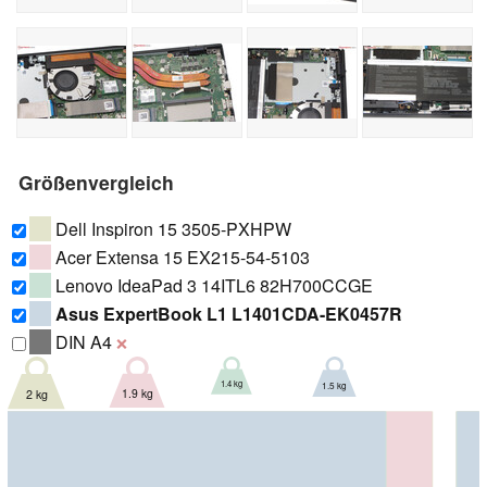
Größenvergleich
Dell Inspiron 15 3505-PXHPW
Acer Extensa 15 EX215-54-5103
Lenovo IdeaPad 3 14ITL6 82H700CCGE
Asus ExpertBook L1 L1401CDA-EK0457R
DIN A4
❌
1.4 kg
1.5 kg
1.9 kg
2 kg