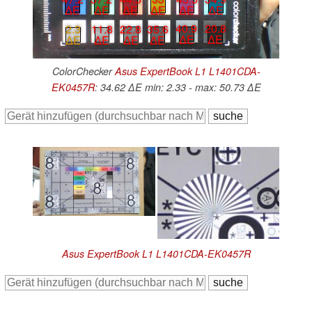
∆E
∆E
∆E
∆E
∆E
∆E
40.9
20.8
22.8
35.6
2.3
11.8
∆E
∆E
∆E
∆E
∆E
∆E
ColorChecker
Asus ExpertBook L1 L1401CDA-
EK0457R
: 34.62 ∆E min: 2.33 - max: 50.73 ∆E
Asus ExpertBook L1 L1401CDA-EK0457R