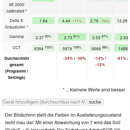
dE 2000
calibrated *
Delta E
1.64
4.44
2.79
13.29
-171%
-70%
Graustufen *
Gamma
93%
81%
87%
2.37
2.73
2.53
2.63
CCT
102%
109%
98%
6384
5979
6666
1488
Durchschnitt
-34%
/
-39%
-14%
/
-61%
/
gesamt
-12%
(Programm /
Settings)
* ... kleinere Werte sind besser
Der Bildschirm stellt die Farben im Auslieferungszustand
recht mau dar: Mit einer Abweichung von 7 wird das Soll
(DeltaE < 3) klar verfehlt. Die Farbräume AdobeRGB (36