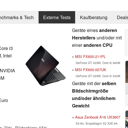
nchmarks & Tech
Externe Tests
Kaufberatung
Deal
Geräte eines
anderen
Herstellers
und/oder mit
einer
anderen CPU
Core i3
 Intel
MSI FX600-211PL
GeForce GT 325M, Core i5 460M
MSI FX600-007UK
 NVIDIA
GeForce GT 325M, Core i3 330M
5M
Geräte mit der
selben
Bildschirmgröße
und/oder ähnlichem
Euro
Gewicht
Asus Zenbook A16 UX3607
X2-90, Snapdragon X2 X2E-94-
g: 79%, Bildschirm: 65%,