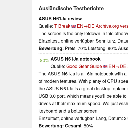
Ausländische Testberichte
ASUS N61Ja review
Quelle:
T Break
EN→DE
Archive.org ver
The screen is the only letdown in this other
Einzeltest, online verfügbar, Sehr kurz, Dat
Bewertung:
Preis: 70% Leistung: 80% Auss
ASUS N61Ja notebook
80%
Quelle:
Good Gear Guide
EN→DE
The ASUS N61Ja is a 16in notebook with a 
of modern features. With plenty of CPU spe
the ASUS N61Ja is a great desktop replacem
USB 3.0 port, which means you'll be able to
drives at their maximum speed. We just wish
keyboard and a better screen.
Einzeltest, online verfügbar, Lang, Datum: 
Bewertung:
Gesamt
: 80%