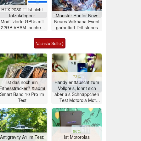
RTX 2080 Ti ist nicht
totzukriegen:
Monster Hunter Now:
Modifizierte GPUs mit
Neues Velkhana-Event
22GB VRAM tauchen
garantiert Driftstones
bei eBay auf
Nächste Seite ⟩
73%
Ist das noch ein
Handy enttäuscht zum
Fitnesstracker? Xiaomi
Vollpreis, lohnt sich
Smart Band 10 Pro im
aber als Schnäppchen
Test
– Test Motorola Moto
G47 Smartphone
86%
Antigravity A1 im Test:
Ist Motorolas