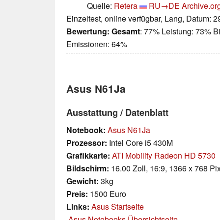
Quelle:
Retera
RU→DE
Archive.or
Einzeltest, online verfügbar, Lang, Datum: 
Bewertung:
Gesamt
: 77% Leistung: 73% Bi
Emissionen: 64%
Asus N61Ja
Ausstattung / Datenblatt
Notebook:
Asus N61Ja
Prozessor:
Intel Core i5 430M
Grafikkarte:
ATI Mobility Radeon HD 5730
Bildschirm:
16.00 Zoll, 16:9, 1366 x 768 Pi
Gewicht:
3kg
Preis:
1500 Euro
Links:
Asus Startseite
Asus Notebooks Übersichtseite