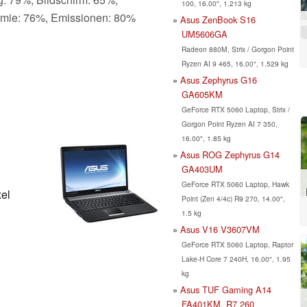
100, 16.00", 1.213 kg
omie: 76%, Emissionen: 80%
Asus ZenBook S16
UM5606GA
Radeon 880M, Strix / Gorgon Point
Ryzen AI 9 465, 16.00", 1.529 kg
Asus Zephyrus G16
GA605KM
GeForce RTX 5060 Laptop, Strix /
Gorgon Point Ryzen AI 7 350,
16.00", 1.85 kg
Asus ROG Zephyrus G14
GA403UM
GeForce RTX 5060 Laptop, Hawk
xel
Point (Zen 4/4c) R9 270, 14.00",
1.5 kg
Asus V16 V3607VM
GeForce RTX 5060 Laptop, Raptor
Lake-H Core 7 240H, 16.00", 1.95
kg
Asus TUF Gaming A14
FA401KM, R7 260