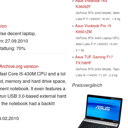
Asus VivoBook 16X
K3605ZF
GeForce RTX 2050 Mobile, Alder
Lake-P i7-12650H, 16.00", 1.8 kg
sion
Asus Vivobook Pro 15
K6501ZM
wise decent laptop.
GeForce RTX 3060 Laptop GPU,
um: 27.09.2010
Alder Lake-P i7-12650H, 15.60",
tattung: 70%
2.1 kg
Asus TUF Gaming F17
FX706HF
Archive.org version
GeForce RTX 2050 Mobile, Tiger
fast Core i5-430M CPU and a lot
Lake i5-11400H, 17.30", 2.6 kg
ed, memory and hard drive space,
Preisvergleich
ent notebook. It even features a
 run USB 3.0-based external hard
 the notebook had a backlit
24.02.2010