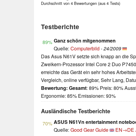
Durchschnitt von 4 Bewertungen (aus 4 Tests)
Testberichte
Ganz schön mitgenommen
89%
Quelle:
Computerbild
-
24/2009
Das Asus N61V setzte sich knapp an die Spi
Zweikern-Prozessor Intel Core 2 Duo P7450 
erreichte das Gerät ein sehr hohes Arbeitst
Vergleich, online verfügbar, Sehr Lang, Dat
Bewertung:
Gesamt
: 89% Preis: 80% Auss
Ergonomie: 85% Emissionen: 93%
Ausländische Testberichte
ASUS N61Vn entertainment notebo
70%
Quelle:
Good Gear Guide
EN→DE