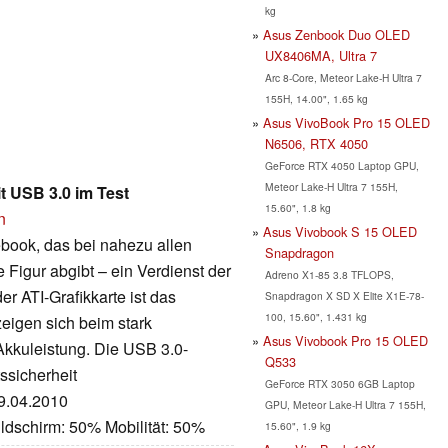
kg
Asus Zenbook Duo OLED
UX8406MA, Ultra 7
Arc 8-Core, Meteor Lake-H Ultra 7
155H, 14.00", 1.65 kg
Asus VivoBook Pro 15 OLED
N6506, RTX 4050
GeForce RTX 4050 Laptop GPU,
Meteor Lake-H Ultra 7 155H,
 USB 3.0 im Test
15.60", 1.8 kg
n
Asus Vivobook S 15 OLED
book, das bei nahezu allen
Snapdragon
 Figur abgibt – ein Verdienst der
Adreno X1-85 3.8 TFLOPS,
 ATI-Grafikkarte ist das
Snapdragon X SD X Elite X1E-78-
100, 15.60", 1.431 kg
eigen sich beim stark
Asus Vivobook Pro 15 OLED
kkuleistung. Die USB 3.0-
Q533
tssicherheit
GeForce RTX 3050 6GB Laptop
29.04.2010
GPU, Meteor Lake-H Ultra 7 155H,
ldschirm: 50% Mobilität: 50%
15.60", 1.9 kg