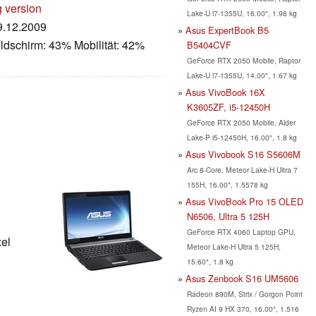
g version
Lake-U i7-1355U, 16.00", 1.98 kg
29.12.2009
Asus ExpertBook B5
ldschirm: 43% Mobilität: 42%
B5404CVF
GeForce RTX 2050 Mobile, Raptor
Lake-U i7-1355U, 14.00", 1.67 kg
Asus VivoBook 16X
K3605ZF, i5-12450H
GeForce RTX 2050 Mobile, Alder
Lake-P i5-12450H, 16.00", 1.8 kg
Asus Vivobook S16 S5606M
Arc 8-Core, Meteor Lake-H Ultra 7
155H, 16.00", 1.5578 kg
Asus VivoBook Pro 15 OLED
N6506, Ultra 5 125H
GeForce RTX 4060 Laptop GPU,
xel
Meteor Lake-H Ultra 5 125H,
15.60", 1.8 kg
Asus Zenbook S16 UM5606
Radeon 890M, Strix / Gorgon Point
Ryzen AI 9 HX 370, 16.00", 1.516