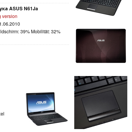
ука ASUS N61Ja
g version
21.06.2010
ldschirm: 39% Mobilität: 32%
xel