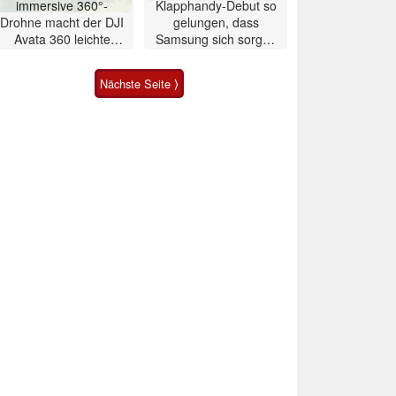
immersive 360°-
Klapphandy-Debut so
Drohne macht der DJI
gelungen, dass
Avata 360 leichte
Samsung sich sorgen
Konkurrenz
muss? – Razr Fold
Smartphone im Test
Nächste Seite ⟩