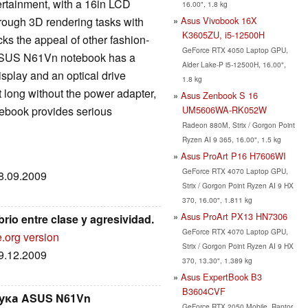
rtainment, with a 16in LCD
16.00", 1.8 kg
Asus Vivobook 16X
rough 3D rendering tasks with
K3605ZU, i5-12500H
cks the appeal of other fashion-
GeForce RTX 4050 Laptop GPU,
 ASUS N61Vn notebook has a
Alder Lake-P i5-12500H, 16.00",
splay and an optical drive
1.8 kg
st long without the power adapter,
Asus Zenbook S 16
UM5606WA-RK052W
tebook provides serious
Radeon 880M, Strix / Gorgon Point
Ryzen AI 9 365, 16.00", 1.5 kg
Asus ProArt P16 H7606WI
GeForce RTX 4070 Laptop GPU,
28.09.2009
Strix / Gorgon Point Ryzen AI 9 HX
370, 16.00", 1.811 kg
Asus ProArt PX13 HN7306
io entre clase y agresividad.
GeForce RTX 4070 Laptop GPU,
.org version
Strix / Gorgon Point Ryzen AI 9 HX
29.12.2009
370, 13.30", 1.389 kg
Asus ExpertBook B3
B3604CVF
ука ASUS N61Vn
GeForce RTX 2050 Mobile, Raptor