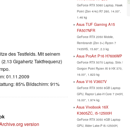
GeForce RTX 5060 Laptop, Hawk
Point (Zen 4/4c) R7 260, 14.00",
1.46 kg
Asus TUF Gaming A15
FA507NFR
GeForce RTX 2050 Mobile,
Rembrandt (Zen 3+) Ryzen 7
7435HS, 15.60", 2.3 kg
tze des Testfelds. Mit seinem
Asus ProArt P16 H7606WP
(2.13 Gigahertz Taktfrequenz)
GeForce RTX 5070 Laptop, Strix /
empo.
Gorgon Point Ryzen AI 9 HX 370,
16.00", 1.823 kg
um: 01.11.2009
Asus V16 V3607V
tattung: 85% Bildschirm: 91%
GeForce RTX 3050 6GB Laptop
GPU, Raptor Lake-H Core 7 240H,
16.00", 1.974 kg
Asus Vivobook 16X
K3605ZC, i5-12500H
ok
GeForce RTX 3050 4GB Laptop
Archive.org version
GPU, Alder Lake-P i5-12500H,