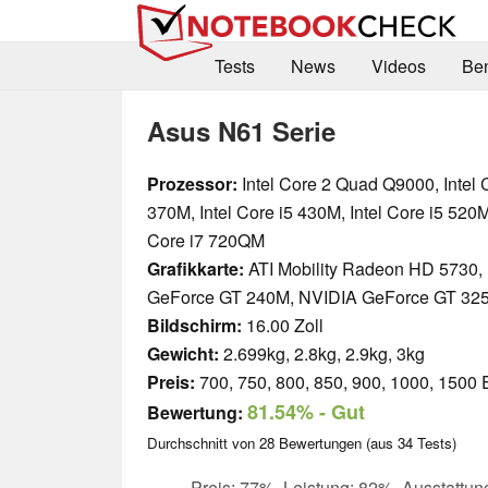
Tests
News
Videos
Be
Asus N61 Serie
Prozessor:
Intel Core 2 Quad Q9000, Intel 
370M, Intel Core i5 430M, Intel Core i5 520M,
Core i7 720QM
Grafikkarte:
ATI Mobility Radeon HD 5730,
GeForce GT 240M, NVIDIA GeForce GT 32
Bildschirm:
16.00 Zoll
Gewicht:
2.699kg, 2.8kg, 2.9kg, 3kg
Preis:
700, 750, 800, 850, 900, 1000, 1500 
81.54%
- Gut
Bewertung:
Durchschnitt von
28
Bewertungen (aus
34
Tests)
Preis: 77%, Leistung: 82%, Ausstattun