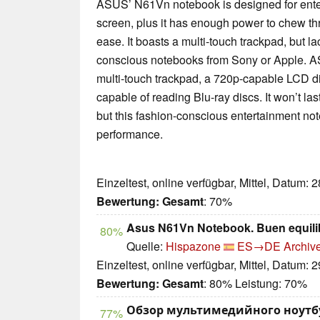
ASUS’ N61Vn notebook is designed for ente
screen, plus it has enough power to chew th
ease. It boasts a multi-touch trackpad, but la
conscious notebooks from Sony or Apple.
multi-touch trackpad, a 720p-capable LCD di
capable of reading Blu-ray discs. It won’t la
but this fashion-conscious entertainment no
performance.
Einzeltest, online verfügbar, Mittel, Datum: 
Bewertung:
Gesamt
: 70%
Asus N61Vn Notebook. Buen equilibr
80%
Quelle:
Hispazone
ES→DE
Archive
Einzeltest, online verfügbar, Mittel, Datum: 
Bewertung:
Gesamt
: 80% Leistung: 70%
Обзор мультимедийного ноутб
77%