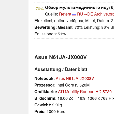
Обзор мультимедийного ноутб
70%
Quelle:
Retera
RU→DE
Archive.or
Einzeltest, online verfügbar, Mittel, Datum: 
Bewertung:
Gesamt
: 70% Leistung: 86% Bi
Emissionen: 51%
Asus N61JA-JX008V
Ausstattung / Datenblatt
Notebook:
Asus N61JA-JX008V
Prozessor:
Intel Core i5 520M
Grafikkarte:
ATI Mobility Radeon HD 5730
Bildschirm:
16.00 Zoll, 16:9, 1366 x 768 Pi
Gewicht:
2.9kg
Preis:
1000 Euro