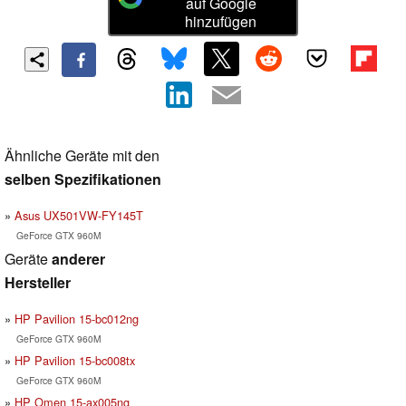
auf Google
hinzufügen
Ähnliche Geräte mit den
selben Spezifikationen
Asus UX501VW-FY145T
GeForce GTX 960M
Geräte
anderer
Hersteller
HP Pavilion 15-bc012ng
GeForce GTX 960M
HP Pavilion 15-bc008tx
GeForce GTX 960M
HP Omen 15-ax005ng