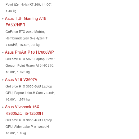
Point (Zen 4/4c) R7 260, 14.00",
1.46 kg
Asus TUF Gaming A15
FA507NFR
GeForce RTX 2050 Mobile,
Rembrandt (Zen 3+) Ryzen 7
7435HS, 15.60", 2.3 kg
Asus ProArt P16 H7606WP
GeForce RTX 5070 Laptop, Strix /
Gorgon Point Ryzen AI 9 HX 370,
16.00", 1.823 kg
Asus V16 V3607V
GeForce RTX 3050 6GB Laptop
GPU, Raptor Lake-H Core 7 240H,
16.00", 1.974 kg
Asus Vivobook 16X
K3605ZC, i5-12500H
GeForce RTX 3050 4GB Laptop
GPU, Alder Lake-P i5-12500H,
16.00", 1.8 kg