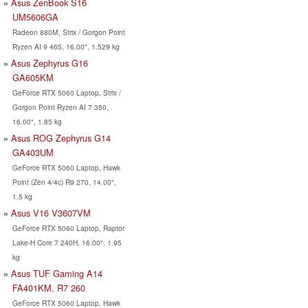
Asus ZenBook S16
UM5606GA
Radeon 880M, Strix / Gorgon Point
Ryzen AI 9 465, 16.00", 1.529 kg
Asus Zephyrus G16
GA605KM
GeForce RTX 5060 Laptop, Strix /
Gorgon Point Ryzen AI 7 350,
16.00", 1.85 kg
Asus ROG Zephyrus G14
GA403UM
GeForce RTX 5060 Laptop, Hawk
Point (Zen 4/4c) R9 270, 14.00",
1.5 kg
Asus V16 V3607VM
GeForce RTX 5060 Laptop, Raptor
Lake-H Core 7 240H, 16.00", 1.95
kg
Asus TUF Gaming A14
FA401KM, R7 260
GeForce RTX 5060 Laptop, Hawk