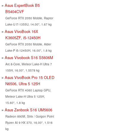
Asus ExpertBook B5
B5404CVF
GeForce RTX 2050 Mobile, Raptor
Lake-U i7-1355U, 14.00", 1.67 kg
Asus VivoBook 16X
K3605ZF, i5-12450H
GeForce RTX 2050 Mobile, Alder
Lake-P i5-12450H, 16.00", 1.8 kg
Asus Vivobook S16 S5606M
Arc 8-Core, Meteor Lake-H Ultra 7
155H, 16.00", 1.5578 kg
Asus VivoBook Pro 15 OLED
N6506, Ultra 5 125H
GeForce RTX 4060 Laptop GPU,
Meteor Lake-H Ultra 5 125H,
15.60", 1.8 kg
Asus Zenbook S16 UM5606
Radeon 890M, Strix / Gorgon Point
Ryzen AI 9 HX 370, 16.00", 1.516
kg