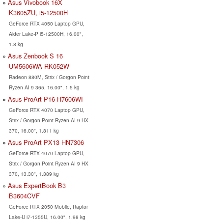
Asus Vivobook 16X
K3605ZU, i5-12500H
GeForce RTX 4050 Laptop GPU,
Alder Lake-P i5-12500H, 16.00",
1.8 kg
Asus Zenbook S 16
UM5606WA-RK052W
Radeon 880M, Strix / Gorgon Point
Ryzen AI 9 365, 16.00", 1.5 kg
Asus ProArt P16 H7606WI
GeForce RTX 4070 Laptop GPU,
Strix / Gorgon Point Ryzen AI 9 HX
370, 16.00", 1.811 kg
Asus ProArt PX13 HN7306
GeForce RTX 4070 Laptop GPU,
Strix / Gorgon Point Ryzen AI 9 HX
370, 13.30", 1.389 kg
Asus ExpertBook B3
B3604CVF
GeForce RTX 2050 Mobile, Raptor
Lake-U i7-1355U, 16.00", 1.98 kg