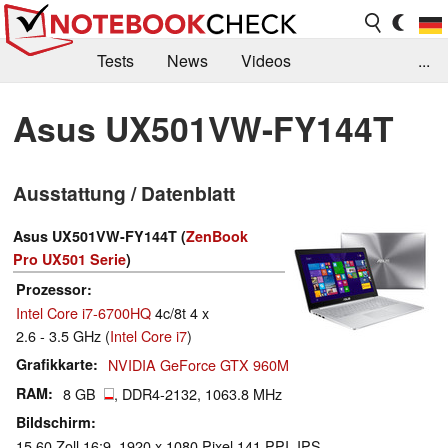
Tests
News
Videos
...
Benchmarks & Tech
Externe Tests
Asus UX501VW-FY144T
Kaufberatung
Deals
Suche
Jobs
Ausstattung / Datenblatt
Forum
Asus UX501VW-FY144T (
ZenBook
Pro UX501 Serie
)
Prozessor
Intel Core i7-6700HQ
4c/8t 4 x
2.6 - 3.5 GHz (
Intel Core i7
)
Grafikkarte
NVIDIA GeForce GTX 960M
RAM
8 GB
, DDR4-2132, 1063.8 MHz
Bildschirm
15.60 Zoll 16:9, 1920 x 1080 Pixel 141 PPI, IPS,