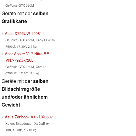
GeForce GTX 960M
Geräte mit der
selben
Grafikkarte
Asus X756UW-T4081T
GeForce GTX 960M, Kaby Lake i7-
7500U, 17.30", 2.7 kg
Acer Aspire V17 Nitro BE
VN7-792G-726L
GeForce GTX 960M, Core i7
6700HQ, 17.30", 3.1 kg
Geräte mit der
selben
Bildschirmgröße
und/oder ähnlichem
Gewicht
Asus Zenbook A16 UX3607
X2-90, Snapdragon X2 X2E-94-
100, 16.00", 1.213 kg