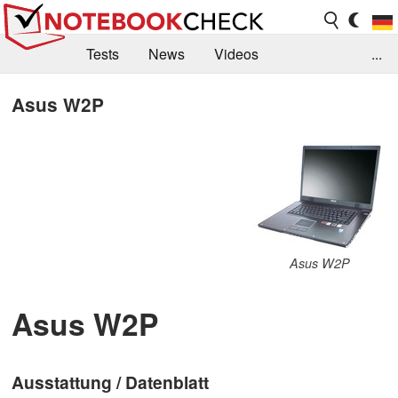
Tests
News
Videos
...
Benchmarks & Tech
Externe Tests
Asus W2P
Kaufberatung
Deals
Suche
Jobs
Forum
Asus W2P
Asus W2P
Ausstattung / Datenblatt