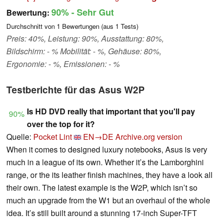
90%
- Sehr Gut
Bewertung:
Durchschnitt von
1
Bewertungen (aus
1
Tests)
Preis: 40%, Leistung: 90%, Ausstattung: 80%,
Bildschirm: - % Mobilität: - %, Gehäuse: 80%,
Ergonomie: - %, Emissionen: - %
Testberichte für das Asus W2P
Is HD DVD really that important that you'll pay
90%
over the top for it?
Quelle:
Pocket Lint
EN→DE
Archive.org version
When it comes to designed luxury notebooks, Asus is very
much in a league of its own. Whether it’s the Lamborghini
range, or the its leather finish machines, they have a look all
their own. The latest example is the W2P, which isn’t so
much an upgrade from the W1 but an overhaul of the whole
idea. It’s still built around a stunning 17-inch Super-TFT