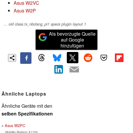
Asus W2VC
Asus W2P
... old class.tx_nbclang_pi1 specs plugin layout 1
Als bevorzugte Quelle
auf Google
hinzufügen
Ähnliche Laptops
Ähnliche Geräte mit den
selben Spezifikationen
Asus W2PC
Mobility Radeon X1700