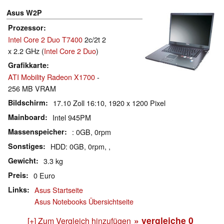
Asus W2P
Prozessor
Intel Core 2 Duo T7400
2c/2t 2
x 2.2 GHz (
Intel Core 2 Duo
)
Grafikkarte
ATI Mobility Radeon X1700
-
256 MB VRAM
Bildschirm
17.10 Zoll 16:10, 1920 x 1200 Pixel
Mainboard
Intel 945PM
Massenspeicher
: 0GB, 0rpm
Sonstiges
HDD: 0GB, 0rpm, ,
Gewicht
3.3 kg
Preis
0 Euro
Links
Asus Startseite
Asus Notebooks Übersichtseite
» vergleiche
0
[+] Zum Vergleich hinzufügen