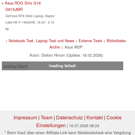
Asus ROG Strix G16
G615JMR
GeForce RTX 5060 Laptop, Raptor
Lake-HX i7-14650HX, 16.00", 2.73
kg
>
Notebook Test, Laptop Test und News
>
Externe Tests
>
Bibliotheks-
Archiv
> Asus W2P
Autor: Stefan Hinum (Update: 18.02.2026)
loading failed!
loading failed!
Impressum
|
Team
|
Datenschutz
|
Kontakt
|
Cookie
Einstellungen
| 16.07.2026 08:24
* Beim Kauf über einen Affiliate-Link kann Notebookcheck eine Vergütung