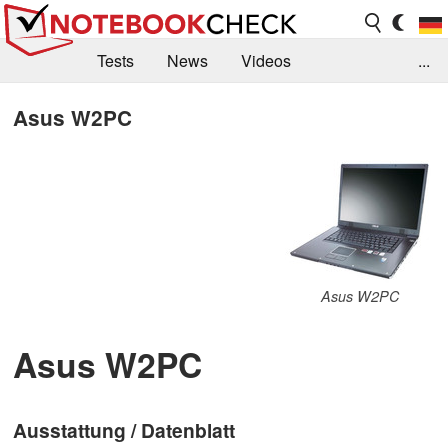
Tests
News
Videos
...
Benchmarks & Tech
Externe Tests
Asus W2PC
Kaufberatung
Deals
Suche
Jobs
Forum
Asus W2PC
Asus W2PC
Ausstattung / Datenblatt