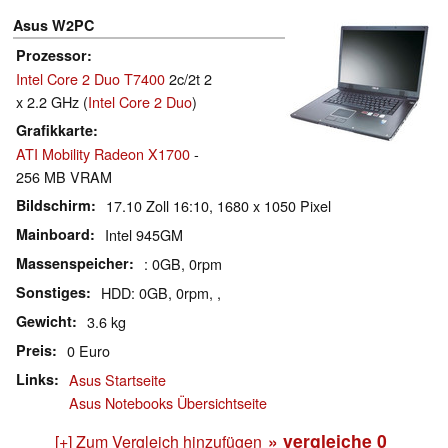
Asus W2PC
Prozessor
Intel Core 2 Duo T7400
2c/2t 2
x 2.2 GHz (
Intel Core 2 Duo
)
Grafikkarte
ATI Mobility Radeon X1700
-
256 MB VRAM
Bildschirm
17.10 Zoll 16:10, 1680 x 1050 Pixel
Mainboard
Intel 945GM
Massenspeicher
: 0GB, 0rpm
Sonstiges
HDD: 0GB, 0rpm, ,
Gewicht
3.6 kg
Preis
0 Euro
Links
Asus Startseite
Asus Notebooks Übersichtseite
» vergleiche
0
[+] Zum Vergleich hinzufügen