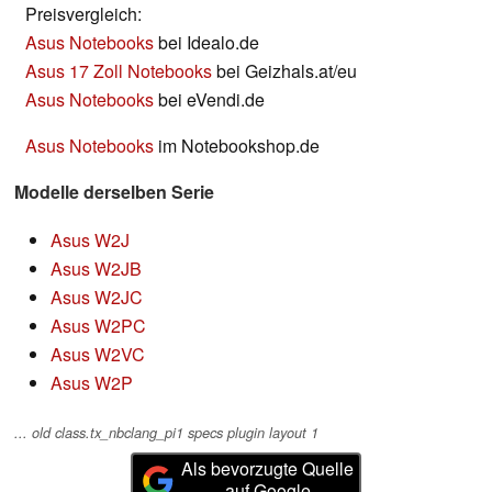
Preisvergleich:
Asus Notebooks
bei Idealo.de
Asus 17 Zoll Notebooks
bei Geizhals.at/eu
Asus Notebooks
bei eVendi.de
Asus Notebooks
im Notebookshop.de
Modelle derselben Serie
Asus W2J
Asus W2JB
Asus W2JC
Asus W2PC
Asus W2VC
Asus W2P
... old class.tx_nbclang_pi1 specs plugin layout 1
Als bevorzugte Quelle
auf Google