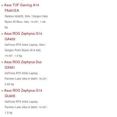
Asus TUF Gaming A14
FA401EA
Radeon 8060S, Strix / Gorgon Halo
Ryzen AI Max+ 392, 14.00", 1.48
kg
Asus ROG Zephyrus G14
GA403
GeForce RTX 5060 Laptop, Strix /
Gorgon Point Ryzen AI 9 465,
14.00", 1.5 kg
Asus ROG Zephyrus Duo
GX651
GeForce RTX 5090 Laptop,
Panther Lake Ultra 9 386H, 16.00",
2.82 kg
Asus ROG Zephyrus G14
GU405
GeForce RTX 5060 Laptop,
Panther Lake Ultra 9 386H, 14.00",
1.5 kg