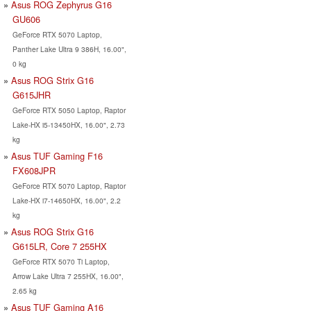
Asus ROG Zephyrus G16
GU606
GeForce RTX 5070 Laptop,
Panther Lake Ultra 9 386H, 16.00",
0 kg
Asus ROG Strix G16
G615JHR
GeForce RTX 5050 Laptop, Raptor
Lake-HX i5-13450HX, 16.00", 2.73
kg
Asus TUF Gaming F16
FX608JPR
GeForce RTX 5070 Laptop, Raptor
Lake-HX i7-14650HX, 16.00", 2.2
kg
Asus ROG Strix G16
G615LR, Core 7 255HX
GeForce RTX 5070 Ti Laptop,
Arrow Lake Ultra 7 255HX, 16.00",
2.65 kg
Asus TUF Gaming A16