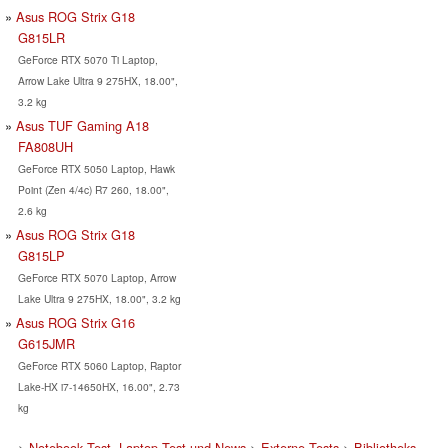
Asus ROG Strix G18
G815LR
GeForce RTX 5070 Ti Laptop,
Arrow Lake Ultra 9 275HX, 18.00",
3.2 kg
Asus TUF Gaming A18
FA808UH
GeForce RTX 5050 Laptop, Hawk
Point (Zen 4/4c) R7 260, 18.00",
2.6 kg
Asus ROG Strix G18
G815LP
GeForce RTX 5070 Laptop, Arrow
Lake Ultra 9 275HX, 18.00", 3.2 kg
Asus ROG Strix G16
G615JMR
GeForce RTX 5060 Laptop, Raptor
Lake-HX i7-14650HX, 16.00", 2.73
kg
>
Notebook Test, Laptop Test und News
>
Externe Tests
>
Bibliotheks-