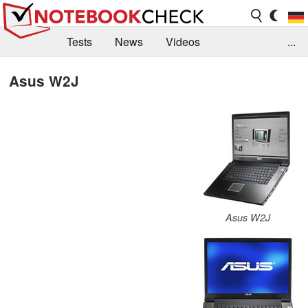
Tests
News
Videos
...
Benchmarks & Tech
Externe Tests
Asus W2J
Kaufberatung
Deals
Suche
Jobs
Forum
Asus W2J