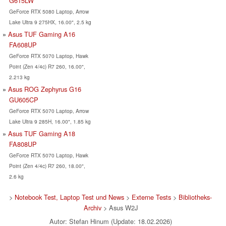
G615LW
GeForce RTX 5080 Laptop, Arrow
Lake Ultra 9 275HX, 16.00", 2.5 kg
Asus TUF Gaming A16
FA608UP
GeForce RTX 5070 Laptop, Hawk
Point (Zen 4/4c) R7 260, 16.00",
2.213 kg
Asus ROG Zephyrus G16
GU605CP
GeForce RTX 5070 Laptop, Arrow
Lake Ultra 9 285H, 16.00", 1.85 kg
Asus TUF Gaming A18
FA808UP
GeForce RTX 5070 Laptop, Hawk
Point (Zen 4/4c) R7 260, 18.00",
2.6 kg
>
Notebook Test, Laptop Test und News
>
Externe Tests
>
Bibliotheks-
Archiv
> Asus W2J
Autor: Stefan Hinum (Update: 18.02.2026)