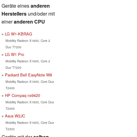
Geräte eines
anderen
Herstellers
und/oder mit
einer
anderen CPU
LG W1-KBRAG
Mobility Radeon X1600, Core 2
Duo T7200
LG W1 Pro
Mobility Radeon X1600, Core 2
Duo T7200
Packard Bell EasyNote W8
Mobility Radeon X1600, Core Duo
T2400
HP Compaq nx9420
Mobility Radeon X1600, Core Duo
T2400
Asus W2JC
Mobility Radeon X1600, Core Duo
T2300
Geräte mit der
selben