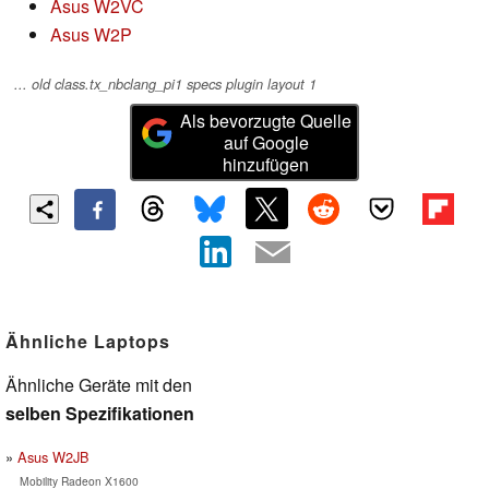
Asus W2VC
Asus W2P
... old class.tx_nbclang_pi1 specs plugin layout 1
Als bevorzugte Quelle
auf Google
hinzufügen
Ähnliche Laptops
Ähnliche Geräte mit den
selben Spezifikationen
Asus W2JB
Mobility Radeon X1600