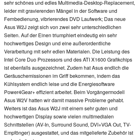
sehr schönes und edles Multimedia-Desktop-Replacement,
leider mit gravierenden Mängel in der Software und
Fernbedienung, vibrierendes DVD Laufwerk; Das neue
Asus W2J zeigt sich von zwei sehr unterschiedlichen
Seiten. Auf der Einen triumphiert eindeutig ein sehr
hochwertiges Design und eine außerordentliche
Verarbeitung mit sehr edlen Materialen. Die Leistung des
Intel Core Duo Prozessors und des ATI X1600 Grafikchips
ist ebenfalls ausgezeichnet. Zudem hat Asus endlich die
Geräuschemissionen im Griff bekommen, indem das
Kühlsystem endlich leise und die Energiesoftware
Power4Gear+ effizient arbeitet. Beim Vorgängermodell
Asus W2V hatten wir damit massive Probleme gehabt.
Weiters ist das Asus W2J mit einem sehr guten und
hochwertigen Display sowie vielen multimedialen
Schnittstellen (AV-In, Surround Sound, DVI+VGA Out, TV-
Empfönger) ausgestattet, und das mitgelieferte Zubehör ist