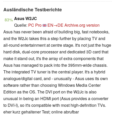
Ausländische Testberichte
Asus W2JC
83%
Quelle:
PC Pro
EN→DE
Archive.org version
Asus has never been afraid of building big, fast notebooks,
and the W2Jc takes this a step further by placing TV and
all-round entertainment at centre stage. It's not just the huge
hard disk, dual-core processor and dedicated 3D card that
make it stand out, it's the array of extra components that
Asus has managed to pack into the 395mm-wide chassis.
The integrated TV tuner is the central player. It's a hybrid
analogue/digital card, and - unusually - Asus uses its own
software rather than choosing Windows Media Center
Edition as the OS. The DVI port on the W2Jc is also
unusual in being an HDMI port (Asus provides a converter
to DVI-I), so it's compatible with most high-definition TVs.
eher kurz gehaltener Test; online abrufbar