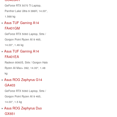
GeForce RTX 5070 Ti Laptop,
Panther Lake Ultra 9 386H, 14.00",
1.568 kg
Asus TUF Gaming A14
FA401GM
GeForce RTX 5060 Laptop, Strix /
Gorgon Point Ryzen AI 9 465,
14.00", 1.46 kg
Asus TUF Gaming A14
FA401EA
Radeon 8060S, Strix / Gorgon Halo
Ryzen AI Max+ 392, 14.00", 1.48
kg
Asus ROG Zephyrus G14
GA403
GeForce RTX 5060 Laptop, Strix /
Gorgon Point Ryzen AI 9 465,
14.00", 1.5 kg
Asus ROG Zephyrus Duo
GX651