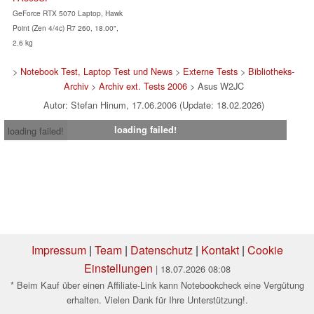
GeForce RTX 5070 Laptop, Hawk
Point (Zen 4/4c) R7 260, 18.00",
2.6 kg
>
Notebook Test, Laptop Test und News
>
Externe Tests
>
Bibliotheks-
Archiv
>
Archiv ext. Tests 2006
> Asus W2JC
Autor: Stefan Hinum, 17.06.2006 (Update: 18.02.2026)
loading failed!
loading failed!
Impressum
|
Team
|
Datenschutz
|
Kontakt
|
Cookie
Einstellungen
| 18.07.2026 08:08
* Beim Kauf über einen Affiliate-Link kann Notebookcheck eine Vergütung
erhalten. Vielen Dank für Ihre Unterstützung!.