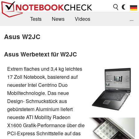
Tests
News
Videos
...
Benchmarks & Tech
Externe Tests
Asus W2JC
Kaufberatung
Deals
Suche
Jobs
Asus Werbetext für W2JC
Forum
Extrem flaches und 3,4 kg leichtes
17 Zoll Notebook, basierend auf
neuester Intel Centrino Duo
Mobiltechnologie. Das neue
Design- Schmuckstück aus
gebürstetem Aluminium liefert
neueste ATI Mobility Radeon
X1600 Grafik-Performance über die
PCI-Express Schnittstelle auf das