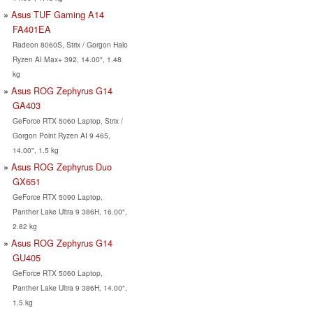
Asus TUF Gaming A14
FA401EA
Radeon 8060S, Strix / Gorgon Halo
Ryzen AI Max+ 392, 14.00", 1.48
kg
Asus ROG Zephyrus G14
GA403
GeForce RTX 5060 Laptop, Strix /
Gorgon Point Ryzen AI 9 465,
14.00", 1.5 kg
Asus ROG Zephyrus Duo
GX651
GeForce RTX 5090 Laptop,
Panther Lake Ultra 9 386H, 16.00",
2.82 kg
Asus ROG Zephyrus G14
GU405
GeForce RTX 5060 Laptop,
Panther Lake Ultra 9 386H, 14.00",
1.5 kg