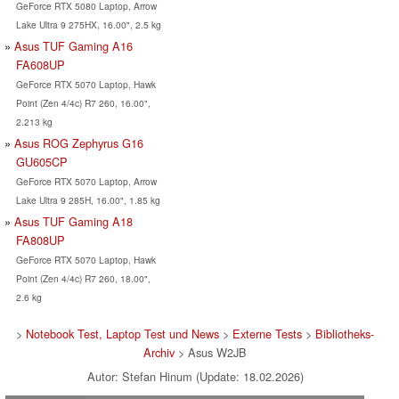
GeForce RTX 5080 Laptop, Arrow
Lake Ultra 9 275HX, 16.00", 2.5 kg
Asus TUF Gaming A16
FA608UP
GeForce RTX 5070 Laptop, Hawk
Point (Zen 4/4c) R7 260, 16.00",
2.213 kg
Asus ROG Zephyrus G16
GU605CP
GeForce RTX 5070 Laptop, Arrow
Lake Ultra 9 285H, 16.00", 1.85 kg
Asus TUF Gaming A18
FA808UP
GeForce RTX 5070 Laptop, Hawk
Point (Zen 4/4c) R7 260, 18.00",
2.6 kg
>
Notebook Test, Laptop Test und News
>
Externe Tests
>
Bibliotheks-
Archiv
> Asus W2JB
Autor: Stefan Hinum (Update: 18.02.2026)