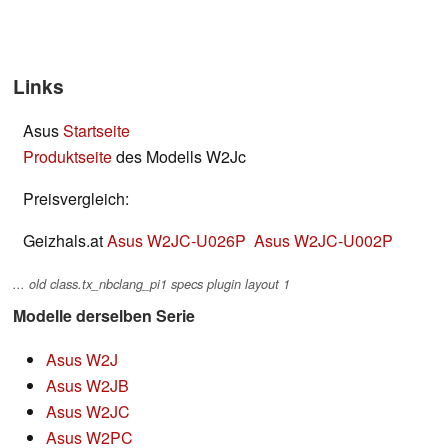
Links
Asus
Startseite
Produktseite
des Modells W2Jc
Preisvergleich:
Geizhals.at
Asus W2JC-U026P
Asus W2JC-U002P
... old class.tx_nbclang_pi1 specs plugin layout 1
Modelle derselben Serie
Asus W2J
Asus W2JB
Asus W2JC
Asus W2PC