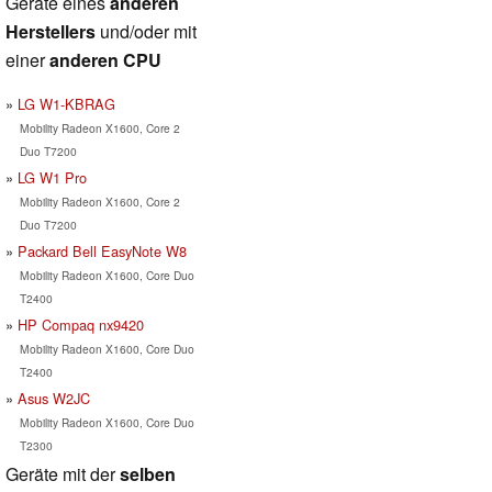
Geräte eines
anderen
Herstellers
und/oder mit
einer
anderen CPU
LG W1-KBRAG
Mobility Radeon X1600, Core 2
Duo T7200
LG W1 Pro
Mobility Radeon X1600, Core 2
Duo T7200
Packard Bell EasyNote W8
Mobility Radeon X1600, Core Duo
T2400
HP Compaq nx9420
Mobility Radeon X1600, Core Duo
T2400
Asus W2JC
Mobility Radeon X1600, Core Duo
T2300
Geräte mit der
selben