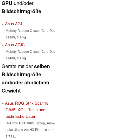
GPU
und/oder
Bildschirmgröße
Asus A7J
Mobility Radeon X1600, Core Duo
T2300, 3.9 kg
Asus A7JC
Mobility Radeon X1600, Core Duo
T2400, 3.9 kg
Geräte mit der
selben
Bildschirmgröße
und/oder ähnlichem
Gewicht
Asus ROG Strix Scar 18
G835LXG – Tests und
technische Daten
GeForce RTX 5090 Laptop, Arrow
Lake Ultra 9 290HX Plus, 18.00",
3.73 kg