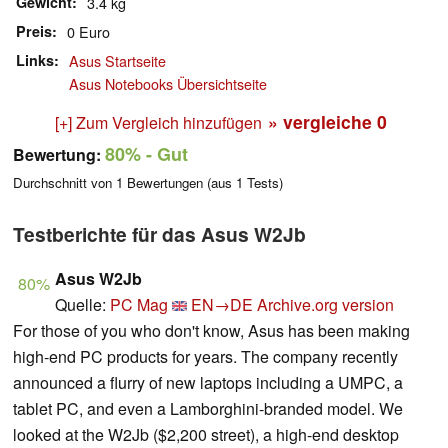
Gewicht
3.4 kg
Preis
0 Euro
Links
Asus Startseite
Asus Notebooks Übersichtseite
» vergleiche
0
[+] Zum Vergleich hinzufügen
80%
- Gut
Bewertung:
Durchschnitt von
1
Bewertungen (aus
1
Tests)
Testberichte für das Asus W2Jb
Asus W2Jb
80%
Quelle:
PC Mag
EN→DE
Archive.org version
For those of you who don't know, Asus has been making
high-end PC products for years. The company recently
announced a flurry of new laptops including a UMPC, a
tablet PC, and even a Lamborghini-branded model. We
looked at the W2Jb ($2,200 street), a high-end desktop