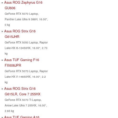
Asus ROG Zephyrus G16
GU606
GeForce RTX 5070 Laptop,
Panther Lake Ultra 9 386H, 16.00",
0 kg
Asus ROG Strix G16
G615JHR
GeForce RTX 5050 Laptop, Raptor
Lake-HX i5-13450HX, 16.00", 2.73
kg
Asus TUF Gaming F16
FX608JPR
GeForce RTX 5070 Laptop, Raptor
Lake-HX i7-14650HX, 16.00", 2.2
kg
Asus ROG Strix G16
G615LR, Core 7 255HX
GeForce RTX 5070 Ti Laptop,
Arrow Lake Ultra 7 255HX, 16.00",
2.65 kg
Asus TUF Gaming A16