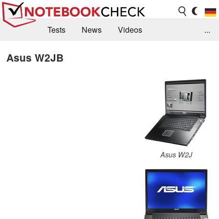
Tests
News
Videos
...
Benchmarks & Tech
Externe Tests
Asus W2JB
Kaufberatung
Deals
Suche
Jobs
Forum
Asus W2J