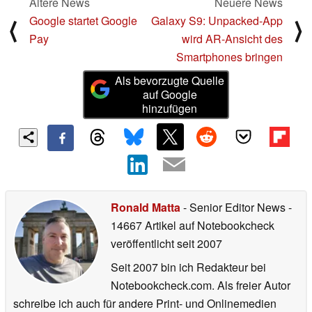
Ältere News
Neuere News
Google startet Google
Galaxy S9: Unpacked-App
⟨
⟩
Pay
wird AR-Ansicht des
Smartphones bringen
Als bevorzugte Quelle
auf Google
hinzufügen
Ronald Matta
- Senior Editor News
-
14667 Artikel auf Notebookcheck
veröffentlicht
seit 2007
Seit 2007 bin ich Redakteur bei
Notebookcheck.com. Als freier Autor
schreibe ich auch für andere Print- und Onlinemedien