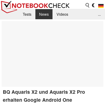
Tests
News
Videos
...
Benchmarks & Tech
Externe Tests
Kaufberatung
Deals
Suche
Jobs
Forum
BQ Aquaris X2 und Aquaris X2 Pro
erhalten Google Android One