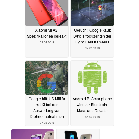
Xiaomi Mi A2:
Gerücht: Google kauft
Spezifikationen geleakt
Lytro, Produzenten der
Light Field Kameras
02.04.2018
22.03.2018
Google hilft US Militär
Android P: Smartphone
mit KI bei der
wird zur Bluetooth-
Auswertung von
Maus und Tastatur
Drohnenaufnahmen
06.03.2018
07.03.2018