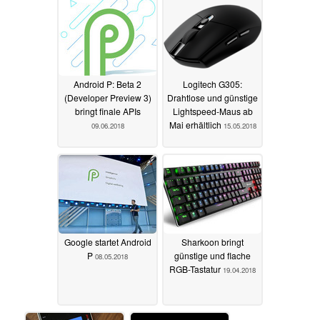
Android P: Beta 2
Logitech G305:
(Developer Preview 3)
Drahtlose und günstige
bringt finale APIs
Lightspeed-Maus ab
Mai erhältlich
09.06.2018
15.05.2018
Google startet Android
Sharkoon bringt
P
günstige und flache
08.05.2018
RGB-Tastatur
19.04.2018