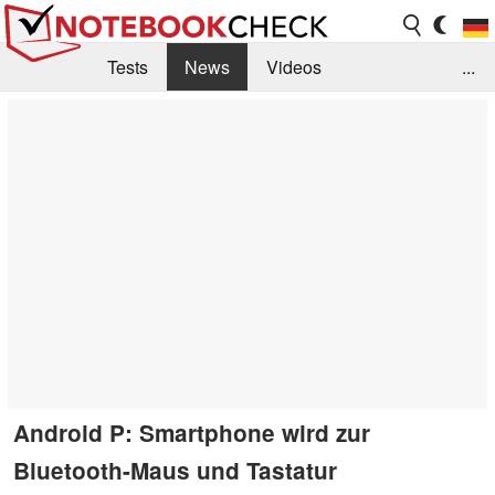
Tests
News
Videos
...
Benchmarks & Tech
Externe Tests
Kaufberatung
Deals
Suche
Jobs
Forum
Android P: Smartphone wird zur
Bluetooth-Maus und Tastatur