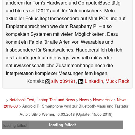
anderem für Tom's Hardware und ComputerBase tätig
und bin es seit 2017 auch für Notebookcheck. Mein
aktueller Fokus liegt insbesondere auf Mini-PCs und auf
Einplatinenrechnern wie dem Raspberry Pi – also
kompakten Systemen mit vielen Möglichkeiten. Dazu
kommt ein Faible für alle Arten von Wearables und
insbesondere für Smartwatches. Hauptberuflich bin ich
als Laboringenieur unterwegs, weshalb mir weder
naturwissenschaftliche Zusammenhänge noch die
Interpretation komplexer Messungen fern liegen.
Kontakt:
silvio39191
,
LinkedIn
,
Muck Rack
>
Notebook Test, Laptop Test und News
>
News
>
Newsarchiv
>
News
2018-03
> Android P: Smartphone wird zur Bluetooth-Maus und Tastatur
Autor: Silvio Werner, 6.03.2018 (Update: 15.05.2018)
loading failed!
loading failed!