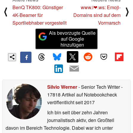
BenQ TK800: Günstiger
www.i❤.ws: Emoji-
⟨
⟩
4K-Beamer für
Domains sind auf dem
Sportliebhaber vorgestellt
Vormarsch
Als bevorzugte Quelle
auf Google
hinzufügen
Silvio Werner
- Senior Tech Writer
-
17818 Artikel auf Notebookcheck
veröffentlicht
seit 2017
Ich bin seit über zehn Jahren
journalistisch aktiv, den Großteil
davon im Bereich Technologie. Dabei war ich unter