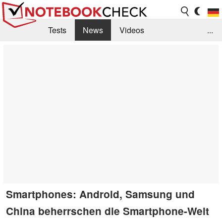
Tests
News
Videos
...
Benchmarks & Tech
Externe Tests
Kaufberatung
Deals
Suche
Jobs
Forum
Smartphones: Android, Samsung und
China beherrschen die Smartphone-Welt