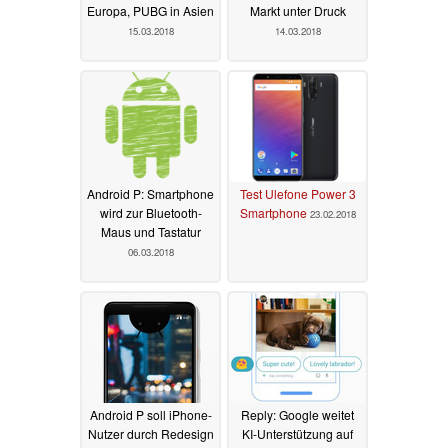
Europa, PUBG in Asien
Markt unter Druck
15.03.2018
14.03.2018
Android P: Smartphone
Test Ulefone Power 3
wird zur Bluetooth-
Smartphone
23.02.2018
Maus und Tastatur
06.03.2018
Android P soll iPhone-
Reply: Google weitet
Nutzer durch Redesign
KI-Unterstützung auf