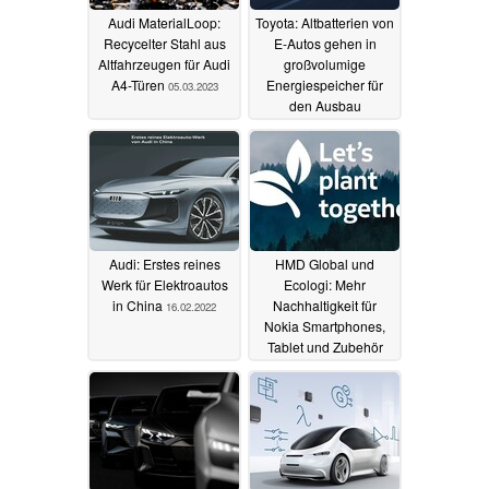
Audi MaterialLoop:
Toyota: Altbatterien von
Recycelter Stahl aus
E-Autos gehen in
Altfahrzeugen für Audi
großvolumige
A4-Türen
Energiespeicher für
05.03.2023
den Ausbau
erneuerbarer Energien
28.10.2022
Audi: Erstes reines
HMD Global und
Werk für Elektroautos
Ecologi: Mehr
in China
Nachhaltigkeit für
16.02.2022
Nokia Smartphones,
Tablet und Zubehör
27.10.2021