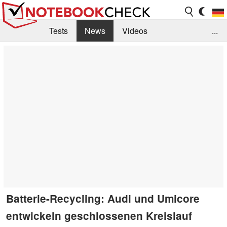
Tests
News
Videos
...
Benchmarks & Tech
Externe Tests
Kaufberatung
Deals
Suche
Jobs
Forum
Batterie-Recycling: Audi und Umicore
entwickeln geschlossenen Kreislauf