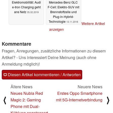
Elektromobilität: Audi
Mercedes-Benz GLC
e-tron Charging geht
F-Cell: Elektro-SUV mit
ans Netz
Brennstoffzelle und
05.02.2019
Plug-in-Hybrid-
Technologie
13.11.2018
Weitere Artikel
anzeigen
Kommentare
Fragen, Anregungen, zusätzliche Informationen zu diesem
Artikel? - Uns interessiert Deine Meinung (auch ohne
Anmeldung möglich)!
Diesen Artikel kommentieren / Antworten
Ältere News
Neuere News
Neues Nubia Red
Erstes Oppo Smartphone
⟨
⟩
Magic 2: Gaming
mit 5G-Internetverbindung
Phone mit Dual-
Kühlung angeteasert